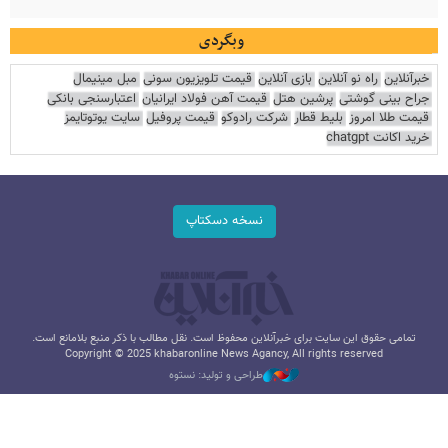
وبگردی
خبرآنلاین
راه نو آنلاین
بازی آنلاین
قیمت تلویزیون سونی
مبل مینیمال
جراح بینی گوشتی
پرشین هتل
قیمت آهن فولاد ایرانیان
اعتبارسنجی بانکی
قیمت طلا امروز
بلیط قطار
شرکت رادوکو
قیمت پروفیل
سایت یوتوتایمز
خرید اکانت chatgpt
نسخه دسکتاپ
تمامی حقوق این سایت برای خبرآنلاین محفوظ است. نقل مطالب با ذکر منبع بلامانع است.
Copyright © 2025 khabaronline News Agancy, All rights reserved
طراحی و تولید: نستوه