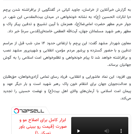
به گزارش خبرآنلاین از خراسان، جاوید کیانی در گفتگویی از برافراشته شدن پرچم
«یا لثارات الحسین (ع)» به نشانه خونخواهی در میدان بیت‌المقدس این شهر، در
جوار حرم مطهر حضرت امام‌رضا(ع)، همزمان با آیین تشییع و تدفین پیکر پاک و
مطهر رهبر شهید مسلمانان جهان، آیت‌الله العظمی خامنه‌ای(قدس سره) خبر داد.
معاون شهردار مشهد گفت: این پرچم با ارتفاعی حدود ۱۴ متر، شب قبل از مراسم
تدفین و با حضور گسترده و پرشور مردم مؤمن، انقلابی و شهیدپرور مشهد نصب
و برافراشته خواهد شد تا پیام خونخواهی و تظلم‌خواهی امت اسلامی را به گوش
جهانیان برساند.
وی افزود: این نماد عاشورایی و انقلابی، فریاد رسای تمامی آزادی‌خواهان، حق‌طلبان
و عدالت‌جویان جهان برای انتقام خون پاک رهبر شهید است و بار دیگر عهد و
پیمان امت اسلامی با آرمان‌های والای اهل بیت(ع) و نهضت حسینی را تجدید
می‌کند.
ابزار کامل برای اصلاح مو و
صورت (قیمت رو ببینی باور
نمیکنی!)