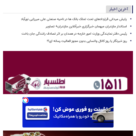
آخرین اخبار
پایش میدانی قراردادهای تحت تملک بانک ها در ناحیه صنعتی علی میرزایی نورآباد
استاندار مازندران میهمان خبرگزاری خبرآنلاین مازندران+ تصاویر
رئیس دفتر نمایندگی وزارت امور خارجه در همدان بر اثر تصادف رانندگی جان باخت
روز خبرنگار یا روز کانال واتساپی بدون مجوز فعالیت رسانه ای؟!