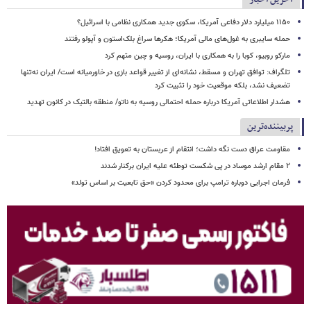
۱۱۵۰ میلیارد دلار دفاعی آمریکا، سکوی جدید همکاری نظامی با اسرائیل؟
حمله سایبری به غول‌های مالی آمریکا؛ هکرها سراغ بلک‌استون و آپولو رفتند
مارکو روبیو، کوبا را به همکاری با ایران، روسیه و چین متهم کرد
تلگراف: توافق تهران و مسقط، نشانه‌ای از تغییر قواعد بازی در خاورمیانه است/ ایران نه‌تنها
تضعیف نشد، بلکه موقعیت خود را تثبیت کرد
هشدار اطلاعاتی آمریکا درباره حمله احتمالی روسیه به ناتو/ منطقه بالتیک در کانون تهدید
پربیننده‌ترین
مقاومت عراق دست نگه داشت؛ انتقام از عربستان به تعویق افتاد!
۲ مقام‌ ارشد موساد در پی شکست توطئه علیه ایران برکنار شدند
فرمان اجرایی دوباره ترامپ برای محدود کردن «حق تابعیت بر اساس تولد»