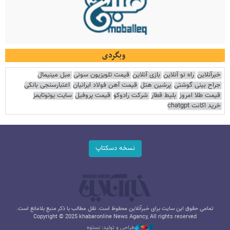
وبگردی
خبرآنلاین
راه نو آنلاین
بازی آنلاین
قیمت تلویزیون سونی
مبل مینیمال
جراح بینی گوشتی
پرشین هتل
قیمت آهن فولاد ایرانیان
اعتبارسنجی بانکی
قیمت طلا امروز
بلیط قطار
شرکت رادوکو
قیمت پروفیل
سایت یوتوتایمز
خرید اکانت chatgpt
نسخه دسکتاپ
تمامی حقوق این سایت برای خبرآنلاین محفوظ است. نقل مطالب با ذکر منبع بلامانع است.
Copyright © 2025 khabaronline News Agancy, All rights reserved
طراحی و تولید: نستوه