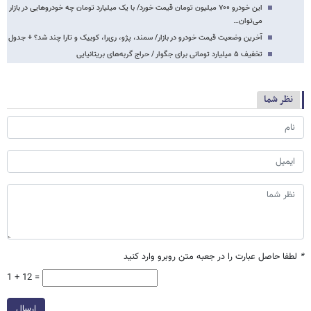
این خودرو ۷۰۰ میلیون تومان قیمت خورد/ با یک میلیارد تومان چه خودروهایی در بازار
می‌توان…
آخرین وضعیت قیمت خودرو در بازار/ سمند، پژو، ری‌را، کوییک و تارا چند شد؟ + جدول
تخفیف‌ ۵ میلیارد تومانی برای جگوار / حراج گربه‌های بریتانیایی
نظر شما
*
لطفا حاصل عبارت را در جعبه متن روبرو وارد کنید
1 + 12 =
ارسال