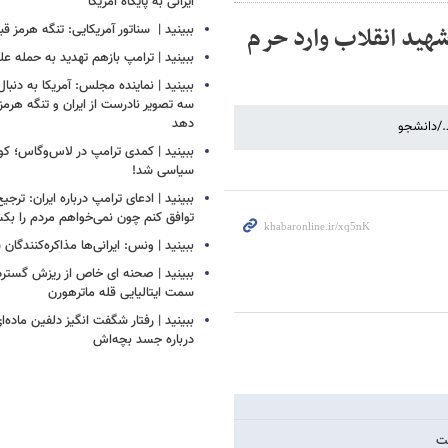
ایرانی به پایگاه آمریکا
شهید انقلاب وارد حرم
ببینید | ‏ سناتور آمریکایی: تنگه هرمز قب
ببینید | ترامپ بازهم تهدید به حمله علی
ببینید | نماینده مجلس: آمریکا به دنبا
سه تصویر نادرست از ایران و تنگه هرمز 
دهد
./دانشجو
ببینید | کمدی ترامپ در لاس‌وگاس؛ ک
سیاسی شد!
ببینید | ادعای ترامپ درباره ایران: ترجی
توافق کنم چون نمی‌خواهم مردم را بک
ببینید | ونس: ایرانی‌ها مذاکره‌کنندگ
ببینید | صحنه ای خاص از ریزش گستر
سمت ایتالیایی قله ماترهورن
ببینید | رفتار شگفت انگیز دلفین ماده‌ا
درباره جسد بچه‌اش
ست