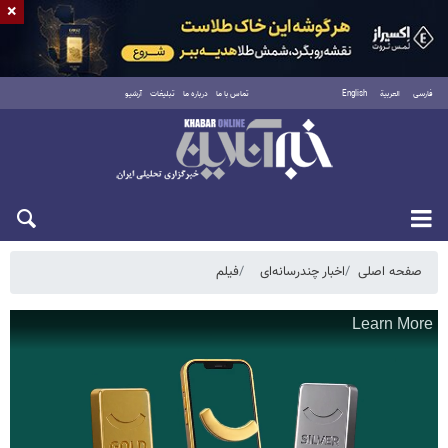
×
فارسی
العربية
English
تماس با ما
درباره ما
تبلیغات
آرشیو
شنبه ۱۷ مرداد ۱۴۰۵
صفحه اصلی
اخبار چندرسانه‌ای
فیلم