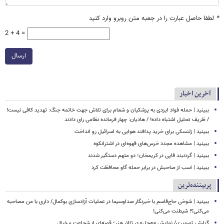
*
لطفا حاصل عبارت را در جعبه متن روبرو وارد کنید
2 + 4 =
ارسال
آخرین اخبار
ببینید | حمله فواد ایزدی به پزشکیان و شعام برای تلاش جهت خاتمه جنگ: تهدید کافی نیست!
/ ظریف تحلیل اشتباه داده! / هادیان: چهار فرمانده نظامی رای دادند
ببینید | زلنسکی برای خرید پدافند هوایی به اسرائیل رو انداخت
ببینید | مشاهده مجدد خرس‌های قهوه‌ای در اشترانکوه
ببینید | گردنبند قاپی در کریمخان؛ دو متهم دستگیر شدند
ببینید | اسب از صاحبش در برابر حمله گاو محافظت کرد
پربیننده‌ترین
ببینید | شوخی حاج‌قاسم با خبرنگار صداوسیما در عملیات آزادسازی بوکمال/ داری با من مصاحبه‌
می‌کنی؟! شیطنت می‌کنی!
گزارش تصویری/ نمایش «هچل» در تالار هنر؛ قصه‌ای از شجاعت و خیال