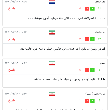
بدون نام
۱۶:۵۹ - ۱۳۹۱/۰۴/۱۸
پاسخ
4
11
. . . . عشقولانه اس . . . . الان طلا دوباره گرون میشه . . .
۱۷:۱۲ - ۱۳۹۱/۰۴/۱۸
shekofe
پاسخ
2
12
امروز اولین سالگرد ازدواجمه...این عکس خیلی واسه من جالب بود...
سحر
۱۷:۲۲ - ۱۳۹۱/۰۴/۱۸
پاسخ
6
5
با اینکه تابستونه پدرمون در میاد ولی ماه رمضانو عشقه
مامان اتی ( متی )
۱۷:۳۰ - ۱۳۹۱/۰۴/۱۸
پاسخ
1
8