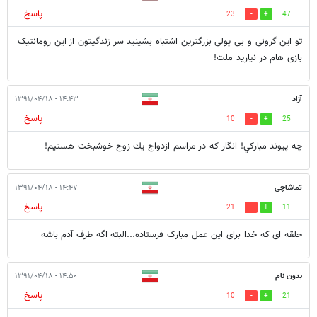
پاسخ
23
47
تو این گرونی و بی پولی بزرگترین اشتباه بشینید سر زندگیتون از این رومانتیک
بازی هام در نیارید ملت!
آزاد
۱۴:۴۳ - ۱۳۹۱/۰۴/۱۸
پاسخ
10
25
چه پيوند مباركي! انگار كه در مراسم ازدواج يك زوج خوشبخت هستيم!
تماشاچی
۱۴:۴۷ - ۱۳۹۱/۰۴/۱۸
پاسخ
21
11
حلقه ای که خدا برای این عمل مبارک فرستاده...البته اگه طرف آدم باشه
بدون نام
۱۴:۵۰ - ۱۳۹۱/۰۴/۱۸
پاسخ
10
21