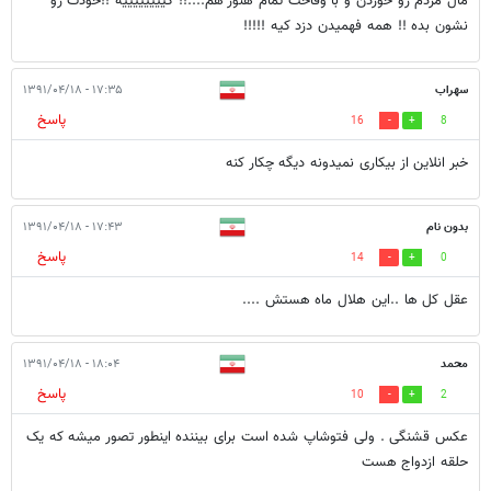
مال مردم رو خوردن و با وقاحت تمام هنوز هم....!! کییییییییه !!خودت رو
نشون بده !! همه فهمیدن دزد کیه !!!!!
سهراب
۱۷:۳۵ - ۱۳۹۱/۰۴/۱۸
پاسخ
16
8
خبر انلاین از بیکاری نمیدونه دیگه چکار کنه
بدون نام
۱۷:۴۳ - ۱۳۹۱/۰۴/۱۸
پاسخ
14
0
عقل كل ها ..اين هلال ماه هستش ....
محمد
۱۸:۰۴ - ۱۳۹۱/۰۴/۱۸
پاسخ
10
2
عکس قشنگی . ولی فتوشاپ شده است برای بیننده اینطور تصور میشه که یک
حلقه ازدواج هست