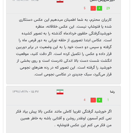
دبیر سرویس دانش
۱۸:۱۵ - ۱۳۹۱/۰۴/۱۸
5
29
کاربران محترم، به شما اطمینان می‎دهیم این عکس دستکاری
شده یا فتوشاپ نیست. این عکس خلاقانه، منظره
خورشیدگرفتگی حلقوی خردادماه گذشته را به تصویر کشیده
است. عکاس ابتدا تصویری از حلقه نورانی به دور قرص ماه را
گرفته و سپس دو دست خود را به این وضعیت در برابر دوربین
قرار داده و عکس را تکمیل کرده است. اگر دقت کنید، موقعیت
انگشت شست دست بالا اندکی نادرست است و روی بخشی از
خورشید را گرفته است. این تصویر که در رده هنرهای نجومی
قرار می‌گیرد، سبک جدیدی در عکاسی نجومی است.
رضا
۱۵:۴۷ - ۱۳۹۱/۰۴/۲۰
4
1
اگر خورشید گرفتگی تقریبا کاملی مانند عکس بالا پیش بیاد فکر
نمی کنم آسمون اونقدر روشن و آفتابی باشه به خاطر همین
من فکر می کنم این عکس فتوشاپه .