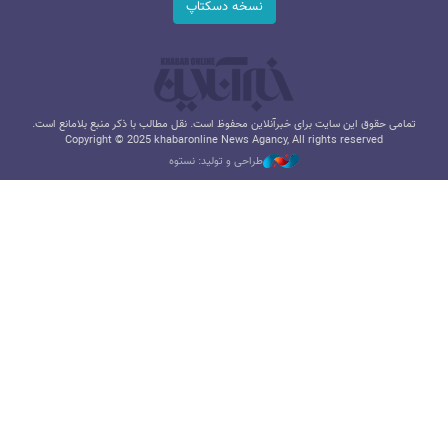
نسخه دسکتاپ
تمامی حقوق این سایت برای خبرآنلاین محفوظ است. نقل مطالب با ذکر منبع بلامانع است.
Copyright © 2025 khabaronline News Agancy, All rights reserved
طراحی و تولید: نستوه