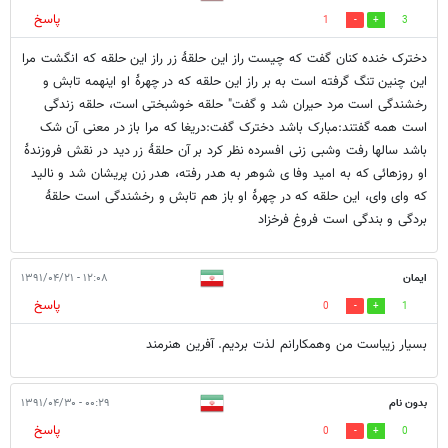
پاسخ
1
3
دخترک خنده کنان گفت که چیست راز این حلقۀ زر راز این حلقه که انگشت مرا
این چنین تنگ گرفته است به بر راز این حلقه که در چهرۀ او اینهمه تابش و
رخشندگی است مرد حیران شد و گفت" حلقه خوشبختی است، حلقه زندگی
است همه گفتند:مبارک باشد دخترک گفت:دریغا که مرا باز در معنی آن شک
باشد سالها رفت وشبی زنی افسرده نظر کرد بر آن حلقۀ زر دید در نقش فروزندۀ
او روزهائی که به امید وفا ی شوهر به هدر رفته، هدر زن پریشان شد و نالید
که وای وای، این حلقه که در چهرۀ او باز هم تابش و رخشندگی است حلقۀ
بردگی و بندگی است فروغ فرخزاد
ايمان
۱۲:۰۸ - ۱۳۹۱/۰۴/۲۱
پاسخ
0
1
بسيار زيباست من وهمكارانم لذت برديم. آفرين هنرمند
بدون نام
۰۰:۲۹ - ۱۳۹۱/۰۴/۳۰
پاسخ
0
0