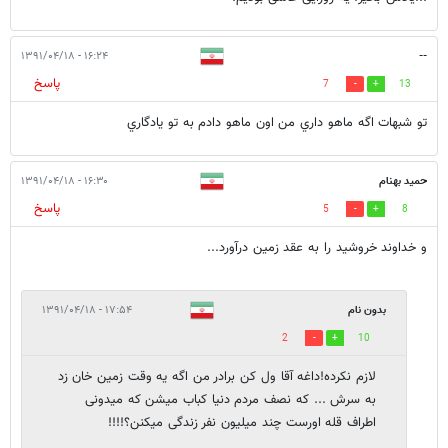
۱۶:۲۴ - ۱۳۹۱/۰۴/۱۸
--
پاسخ
7
13
تو شبهات اگه ماهو داري من اون ماهو دادم به تو يادگاري
حميد بهنام
۱۶:۳۰ - ۱۳۹۱/۰۴/۱۸
پاسخ
5
8
و خداوند خروشيد را به عقد زمين درآورد...
بدون نام
۱۷:۵۴ - ۱۳۹۱/۰۴/۱۸
2
10
لازم نکرده!داغه آقا ول کن برادر من اگه یه وقت زمین خان زد
به سرش ... که نصف مردم دنیا کباب میشن که میدونی
اطراف قله اورست چند میلیون نفر زندگی میکنن؟!!!!