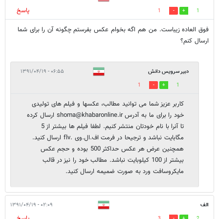
پاسخ
1
1
فوق العاده زیباست. من هم اگه بخوام عکس بفرستم چگونه آن را برای شما
ارسال کنم؟
دبیر سرویس دانش
۰۶:۵۵ - ۱۳۹۱/۰۴/۱۹
1
1
کاربر عزیز شما می توانید مطالب، عکسها و فیلم های تولیدی
خود را برای ما به آدرس shoma@khabaronline.ir ارسال کرده
تا آنرا با نام خودتان منتشر کنیم. لطفا فیلم ها بیشتر از 5
مگابایت نباشد و ترجیحا در فرمت اف.ال.وی .flv ارسال کنید.
همچنین عرض هر عکس حداکثر 500 بوده و حجم عکس
بیشتر از 100 کیلوبایت نباشد. مطالب خود را نیز در قالب
مایکروسافت ورد به صورت ضمیمه ارسال کنید.
الف
۰۲:۰۹ - ۱۳۹۱/۰۴/۱۹
پاسخ
3
2