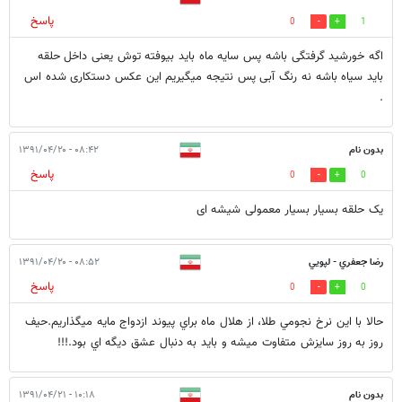
پاسخ
0
1
اگه خورشید گرفتگی باشه پس سایه ماه باید بیوفته توش یعنی داخل حلقه
باید سیاه باشه نه رنگ آبی پس نتیجه میگیریم این عکس دستکاری شده اس
.
بدون نام
۰۸:۴۲ - ۱۳۹۱/۰۴/۲۰
پاسخ
0
0
یک حلقه بسیار بسیار معمولی شیشه ای
رضا جعفري - لپويي
۰۸:۵۲ - ۱۳۹۱/۰۴/۲۰
پاسخ
0
0
حالا با اين نرخ نجومي طلا، از هلال ماه براي پيوند ازدواج مايه ميگذاريم.حيف
روز به روز سايزش متفاوت ميشه و بايد به دنبال عشق ديگه اي بود.!!!
بدون نام
۱۰:۱۸ - ۱۳۹۱/۰۴/۲۱