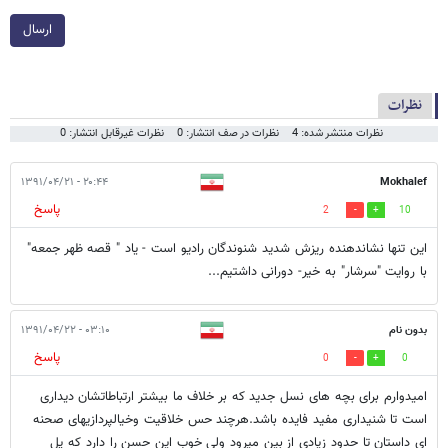
ارسال
نظرات
نظرات منتشر شده: 4
نظرات در صف انتشار: 0
نظرات غیرقابل انتشار: 0
۲۰:۴۴ - ۱۳۹۱/۰۴/۲۱
Mokhalef
پاسخ
2
10
این تنها نشاندهنده ریزش شدید شنوندگان رادیو است - یاد " قصه ظهر جمعه"
با روایت "سرشار" به خیر- دورانی داشتیم...
بدون نام
۰۳:۱۰ - ۱۳۹۱/۰۴/۲۲
پاسخ
0
0
امیدوارم برای بچه های نسل جدید که بر خلاف ما بیشتر ارتباطاتشان دیداری
است تا شنیداری مفید فایده باشد.هرچند حس خلاقیت وخیالپردازیهای صحنه
ای داستان تا حدود زیادی از بین میرود ولی خوب این حسن را دارد که پل