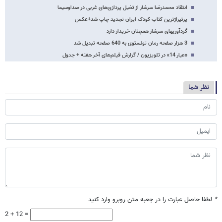
انتقاد محمدرضا سرشار از تخیل پردازی‌های غربی در صداوسیما
پرتیراژترین کتاب کودک ایران تجدید چاپ شد+عکس
گردآوری​های سرشار همچنان خریدار دارد
3 هزار صفحه رمان تولستوی به 640 صفحه تبدیل شد
«عیار 14» در تلویزیون / گزارش فیلم‌های آخر هفته + جدول
نظر شما
*
لطفا حاصل عبارت را در جعبه متن روبرو وارد کنید
2 + 12 =