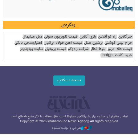
وبگردی
خبرآنلاین
راه نو آنلاین
بازی آنلاین
قیمت تلویزیون سونی
مبل مینیمال
جراح بینی گوشتی
پرشین هتل
قیمت آهن فولاد ایرانیان
اعتبارسنجی بانکی
قیمت طلا امروز
بلیط قطار
شرکت رادوکو
قیمت پروفیل
سایت یوتوتایمز
خرید اکانت chatgpt
نسخه دسکتاپ
تمامی حقوق این سایت برای خبرآنلاین محفوظ است. نقل مطالب با ذکر منبع بلامانع است.
Copyright © 2025 khabaronline News Agancy, All rights reserved
طراحی و تولید: نستوه