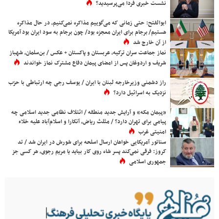
نشست خبری فردا می‌پرسیدید؟
ابوالفتح: حتی زمانی که می‌گوییم مذاکره نمی‌کنیم، در حال مذاکره
هستیم/ برجام برای ایران معجزه بود/ چون برجام به سود ایران بود آمریکا
از آن خارج شد
نماز جماعت سران ترکیه، عربستان و پاکستان + عکس / بن‌سلمان، شهباز
شریف و اردوغان پس از امضای پیمان دفاع مشترک نماز خواندند
راز دشمنی وزیرخارجه لبنان با ایران / یوسف رجی چه ارتباطی با حزب
نزدیک به اسرائیل دارد؟
«پیمان مکه» و آرایش جدید منطقه / ائتلاف نظامی جدید اسلامی چه
پیامی برای تهران دارد؟ / مثلث ریاض، آنکارا و اسلام‌آباد علیه خلاء
امنیتی غرب
سناتور آمریکایی خواهان ارسال اسلحه برای شورش در ایران شد / تد
کروز: فرقی نمی‌کند پسر شاه روی کار بیاید یا مریم رجوی، هر کسی جز
جمهوری اسلامی