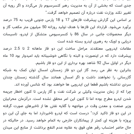
جدی است که بخشی از آن به مدیریت رهبر کنسرسیوم باز می‌گردد و اگر رویه آن
تغییر نکند وزارت نفت درباره آن تصمیم خواهد گرفت."
بر اساس این گزارش پیشرفت فازهای 17 و 18 پارس جنوبی قریب به 75 درصد
برآورد می‌شود. قرارداد این فازها با هدف تولید روزانه 50 میلیون متر مکعب گاز و
دیگر محصولات جانبی در سال 86 با کنسرسیومی متشکل از ایدرو، تاسیسات
دریایی و اویک به رهبری ایدرو بسته شده است
مقامات ایدرویی معتقدند مراحل ساخت این دو فاز ماهانه 2 تا 2.5 درصد
پیشرفت دارد که در اینصورت و البته با نگاهی خوشبینانه باید امیدوار بود 10 ماه
دیگر در اوایل سال 92 شاهد بهره برداری از این دو فاز باشیم.
بنابراین به نظر می رسد گاز این دو فاز زمستان امسال توان کمک به شبکه
گازرسانی را نخواهند داشت و اگر امسال همانند سال گذشته زمستان چندان
سردی نداشته باشیم قطعا این ایدرویی ها خواهند بود که شانس آورده اند.
چرا که از زمان مدیریت وکیلی بر شرکت نفت و گاز پارس تا کنون اخطار جریمه
شدن ایدرو مطرح بوده اما تا کنون این امر محقق نشده است. درآنزمان محرابیان
وزیر صنعت و معدن وقت در مواجهه با گلایه نفتی ها از تاخیرهای صورت گرفته
در این دو فاز تاکید کرد:" درست است که ایدرو تاخیردارد اما به جای آن این دو
پروژه با هزینه ای کمتر از پیمانکاران خارجی به اتمام خواهد رسید. در حالیکه در
حال حاضر احتساب رقم های فوق به علاوه عدم النفع برداشت از منابع این میدان