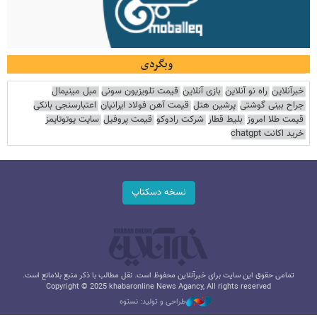
وبگردی
خبرآنلاین
راه نو آنلاین
بازی آنلاین
قیمت تلویزیون سونی
مبل مینیمال
جراح بینی گوشتی
پرشین هتل
قیمت آهن فولاد ایرانیان
اعتبارسنجی بانکی
قیمت طلا امروز
بلیط قطار
شرکت رادوکو
قیمت پروفیل
سایت یوتوتایمز
خرید اکانت chatgpt
نسخه دسکتاپ
تمامی حقوق این سایت برای خبرآنلاین محفوظ است. نقل مطالب با ذکر منبع بلامانع است.
Copyright © 2025 khabaronline News Agancy, All rights reserved
طراحی و تولید: نستوه