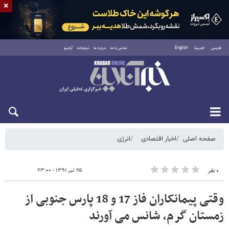
×
فارسی
العربية
English
تماس با ما
درباره ما
تبلیغات
آرشیو
یکشنبه ۱۸ مرداد ۱۴۰۵
صفحه اصلی
اخبار اقتصادی
انرژی
۲۵ تیر ۱۳۹۱ - ۲۳:۰۰
۰ نفر
وقتی پیمانکاران فاز 17 و 18 پارس جنوبی از
زمستان گرم، شانس می آورند