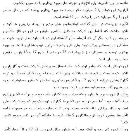
علاوه بر این تاخیرها پای افزایش هزینه های بهره برداری را به میان بکشیم.
قراربود این دوفاز با 2 میلیارد دلار بودجه به بهره برداری برسند که در حال حاضر
این رقم 5 میلیارد دلار را پشت سر گذاشته است.
اگرچه وزیرنفت در سال گذشته اولتیماتوم های جدی را روانه ایدرویی ها کرد و
تاکید داشت که قطعا این شرکت به دلیل ناکامی هایش در این دو فاز مشمول
جریمه می شود مگر آن که آذرماه سال گذشته این دو فاز وارد مدار تولید شوند و
مشکلی در زمستان پیش نیاید ولی علی رغم تمام این تهدیدها این فازها به بهره
برداری نرسید و همچنان نیز از پیشرفت 75 درصدی فازهای 17 و 18 پارس جنوبی
سخن به میان است.
این درحالی است که اواخر اردیبشت ماه امسال مدیرعامل شرکت نفت و گاز پارس
تاکید کرده است با توجه به موافقت وزیر نفت با حذف پیمانکاران ضعیف و تهیه
گزارش‌هایی درباره فازهای 17 و 18پارس جنوبی، احتمال کاهش مسئولیت ایدرو
در رهبری کنسرسیوم توسعه این فازها وجود دارد.
پیش از این سوری با بیان اینکه بعضی پیمانکاران عقب بوده و برنامه تأخیر زیادی
دارند،گفته بود: "ما هم درباره این تأخیرها گزارش تهیه کردیم که به شرکت ملی
نفت و ستاد وزارتی ارائه شده است. وزیر نفت اجازه داده است در صورت ادامه
تأخیرها بعضی کارها از پیمانکاران گرفته شود یا جایگاه آنها در کنسرسیوم تغییر
کند."
وی از ایدرو نام برده و گفته بود: "به عنوان مثال ایدرو در فاز 17 و 18 دچار تأخیر