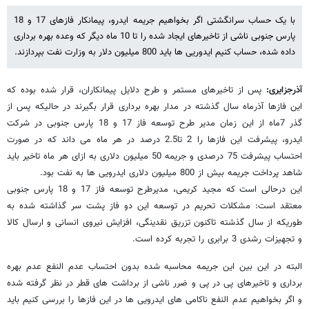
با یک حساب سرانگشتی اگر بخواهیم جریمه ایدرو، پیمانکار فازهای 17 و 18
پارس جنوبی ناشی از تاخیرهای ایجاد شده را تا 10 ماه دیگر که وعده بهره برداری
داده شده، حساب کنیم ایدوریی ها باید 800 میلیون دلار به وزارت نفت بپردازند.
آذرجزایری:
پس از تاخیرهای مستمر و طرح دلایل پیمانکاران، قرار شده بوده که
این فازها آذرماه سال گذشته در مدار بهره برداری قرار بگیرند در حالیکه پس از
گذر 7ماه از این زمان مدیر طرح توسعه فاز 17 و 18 پارس جنوبی در شرکت
ایدرو، پیشرفت این فازها را 2 تا2.5 درصد در هر ماه می داند که در صورت
احتساب پیشرفت 75 درصدی و جریمه 50 میلیون دلاری به ازای هر ماه تاخیر باید
شاهد پرداخت جریمه بیش از 800 میلیون دلاری ایدرویی ها به نفت بود.
این درحالی است که مجید کریمی، مدیرطرح توسعه فاز 17 و 18 پارس جنوبی
معتقد است: مشکلات تحریم در توسعه این دو فاز پشت سر گذاشته شده به
طوریکه از سال گذشته تاکنون تزریق نقدینگی، افزایش نیروی انسانی و ارسال کالا
و تجهیزات رشدی 3 برابری را تجربه کرده است.
البته در این بین این جریمه محاسبه شده بدون احتساب عدم النفع عدم بهره
برداری و تاخیرهای پی در پی و ضرر ناشی از برداشت های قطر در نظر گرفته شده
و اگر بخواهیم عدم النفع ناکامی های ایدرویی ها در این فازها را بررسی کنیم باید