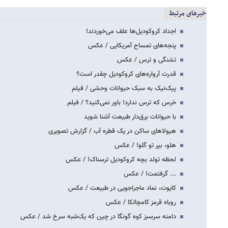
خبرهای مرتبط
اجداد کروکودیل‌ها علف می‌خوردند!
پنجه‌های تمساح آمریکایی / عکس
تشنگی و ترس / عکس
قدرت آرواره‌های کروکودیل چقدر است؟
پیک‌نیک به سبک حیوانات وحشی / فیلم
خرس که ترس ندارد! باور نمی‌کنید؟ / فیلم
با حیوانات برق‌دار طبیعت آشنا شوید
هیولاهای ساکن در یک قطره آب / گزارش تصویری
هلو، بپر تو گلو! / عکس
لحظه تولد بچه کروکودیل ترسناک! / عکس
... گرفتمت! / عکس
کایوت، نماد ماجراجویی در طبیعت / عکس
روباه قرمز کامچاتکا / عکس
دامنه سرسبز کوه گونگا در چین که یک‌شبه سرخ شد / عکس