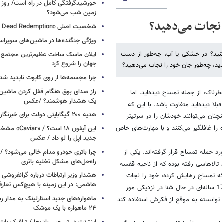
خورشیدگرفتگی کامل در راه است/ روز د
زمین شب می‌شود؟
 نجات می‌دهید؟
شخصیت اصلی «Red Dead Redemption» کیست؟
ویژگی جنگنده‌ها در ماشین‌های سوپر
نید؟ در خشکی یا آب، چه‌طور از دست
ایلان ماسک ساخت عظیم‌ترین مجتمع ت
جهان را شروع کرد
دید، چه‌طور جان خود را نجات می‌دهید؟
چرا مجسمه‌ها از روی کاپوت‌ ناپدید ش
راز صدای بوق هنگام قفل کردن ماشین /
رناک،‌ از جمله تمساح دیده‌اید. اما
یک هشدار هوشمند؟ /عکس
لا دیده‌اید متفاوت باشد. با این که
هدیه ۲۰۰ گیگابایتی دولت برای خبرنگاران ایرانسلی
ما هنچنان می‌توانند خودشان را در سرتیتر
ا غافلگیر می‌کنند و با مهارت‌های خاص
این آیفون ۱۸ است؟
جدید اپل را لو داد / عکس
د حمله تمساح قرار گرفته‌اند. یکی از
چرا باتری خودرو مدام خالی می‌شود؟ / 
راه‌حل‌های مشکل تخلیه باتری
یکی تالاهاسی رفته بوده که از ناحیه قفسه
هشدار وزیر ارتباطات درباره گرانفروشی ا
 که تمساح رهایش کرده، خود را نجات
هاشمی: در این زمینه با هیچ‌کس تعارف
دهد و بعد به کمک پدربزرگ، ‌تمساح را از پای در بیاورد. در حادثه دیگر، پسر 17 ساله‌ای در حال شنا در نزدیکی مور
ماهواره‌های جدید استارلینک به مدار رس
 توانسته به موقع از فکرش استفاده کند
۲۴ ماهواره با یک موشک