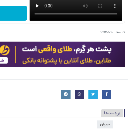
کد مطلب
228568
برچسب‌ها
حیوان