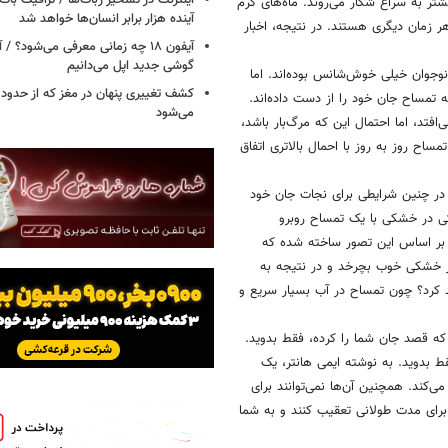
شتر به سراغ شکار می‌روند. ماه‌های گرم
آینده هزار برابر انسان‌ها خواهد شد
 زمان دیگری هستند. در نتیجه، اخبار
آیفون ۱۸ چه زمانی معرفی می‌شود؟ / 
گوشی جدید اپل می‌دانیم
 دو حادثه اخیر، طول 3 متر و 3.35 متر، این دو نوجوان خیلی خوش‌شانس بوده‌اند. اما
ین سال‌های 2000 و 2010، 13 نفر بر اثر حمله تمساح جان خود را از دست داده‌اند.
می‌شود
فتد،‌ اما احتمال این که مرگ‌بار باشد،‌
اح روز به روز با احمال بالاتری اتفاق
ه در چنین شرایطی برای نجات جان خود
قتی در خشکی با یک تمساح روبرو
ه بر اساس این تصور ساخته شده که
در خشکی خوب بچرخد و در نتیجه به
د کرد؟ چون تمساح در آب بسیار سریع و
که قصد جان شما را کرده، فقط بدوید.
ط بدوید. به نوشته ایمی هانتر، یک
17. کیلومتر بر ساعت حرکت می‌کند. همچنین آن‌ها نمی‌توانند برای
 برای مدت طولانی تعقیب کنند و به شما