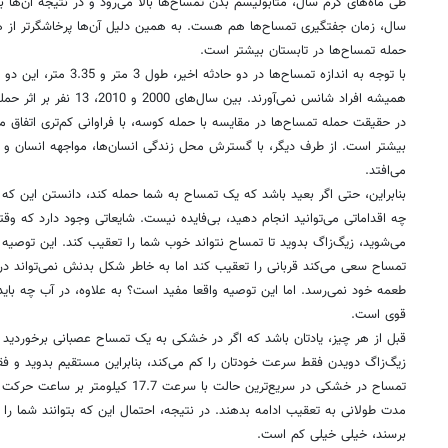
طی ماه‌های گرم سال، متابولیسم بدن تمساح‌ها بالا می‌رود و در نتیجه آن‌ها ب
سال، زمان جفتگیری تمساح‌ها هم هست. به همین دلیل آن‌ها پرخاشگرتر از هر
حمله تمساح‌ها در تابستان بیشتر است.
با توجه به اندازه تمساح‌ها در
همیشه افراد شانس نمی‌آورند. ب
در حقیقت حمله تمساح‌ها در مقایسه با حمله کوسه، ‌با فراوانی کم‌تری اتفاق می‌ا
بیشتر است. از طرف دیگر، با گسترش محل زندگی انسان‌ها، مواجهه انسان و تمس
می‌افتد.
بنابراین، حتی اگر بعید باشد که یک تمساح به شما حمله کند، ‌دانستن این ک
چه اقداماتی می‌توانید انجام دهید،‌ بی‌فایده نیست. شایعاتی وجود دارد که و
می‌شوید،‌ زیگ‌زاگ بدوید تا تمساح نتواند خوب شما را تعقیب کند. این توصی
تمساح سعی می‌کند قربانی را تعقیب کند اما به خاطر شکل بدنش نمی‌تواند 
طعمه خود نمی‌رسد. اما این توصیه واقعا مفید است؟ به علاوه، در آب چه بای
قوی است.
قبل از هر چیز، یادتان باشد که اگر در خشکی به یک تمساح عصبانی برخوردید 
زیگ‌زاگ دویدن فقط سرعت خودتان را کم می‌کند، بنابراین مستقیم بدوید و فق
تمساح در خشکی در سریع‌ترین حالت با سرعت 7
مدت طولانی به تعقیب ادامه بدهند. در نتیجه،‌ احتمال این که بتوانند شما را
برسند،‌ خیلی خیلی کم است.