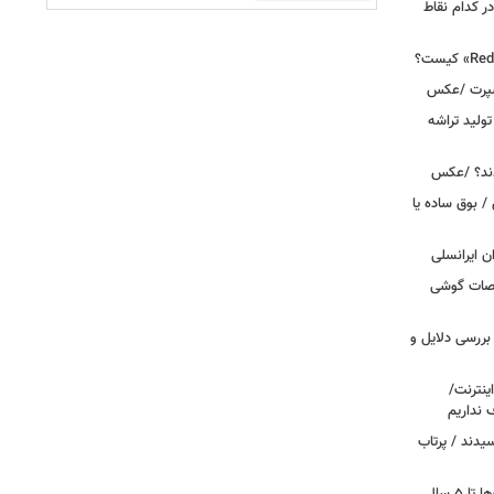
ر کدام نقاط
اسپرت /عکس
ولید تراشه
دند؟ /عکس
 بوق ساده یا
 / «Caviar» مشخصات گوشی
بررسی دلایل و
ینترنت/
 نداریم
یدند / پرتاب