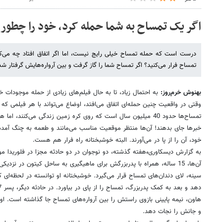
اگر یک تمساح به شما حمله کرد، خود را چطور
درست است که حمله تمساح خیلی رایج نیست، اما اگر اتفاق افتاد چه می‌ک
تمساح فرار می‌کنید؟ اگر تمساح شما را گاز گرفت و بین آرواره‌هایش گرفتار ش
بهنوش خرم‌روز:
به احتمال زیاد،‌ تا به حال فیلم‌های زیادی از حمله موجودات خط
وقتی در واقعیت چنین حمله‌ای اتفاق می‌افتد، اوضاع می‌تواند با هر فیلمی که قب
تمساح‌ها حدود 40 میلیون سال است که روی کره زمین زندگی می‌کنند،‌ ا
خبرها جای بدهند! آن‌ها منتظر موقعیت مناسب می‌مانند و طعمه به چنگ آمده ر
خود،‌ آن را از پا در می‌آورند. البته خوشبختانه راه فرار هم هست.
به گزارش دیسکاوری
،
هفته گذشته، دو نوجوان در دو حادثه مجزا در فلوریدا مور
آن‌ها، 15 ساله، همراه با پدربزرگش برای ماهیگیری به ساحل کیتون در نزد
سینه، لای دندان‌های تمساح قرار می‌گیرد. خوشبختانه او توانسته در لحظه‌ای
هاون، نیمه پایینی بازوی راستش را بین آرواره‌های تمساح جا گذاشته است. او
و جانش را نجات دهد.