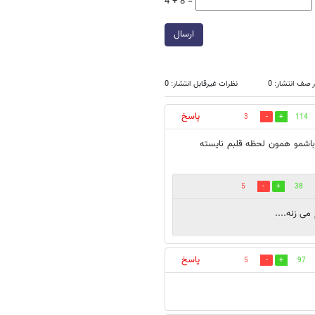
4 + 8 =
ارسال
 صف انتشار: 0
نظرات غیرقابل انتشار: 0
پاسخ
3
114
باشمو همون لحظه قلبم نایسته
5
38
پاسخ
5
97