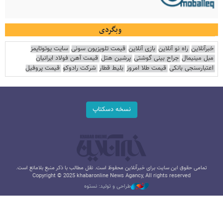
وبگردی
خبرآنلاین
راه نو آنلاین
بازی آنلاین
قیمت تلویزیون سونی
سایت یوتوتایمز
مبل مینیمال
جراح بینی گوشتی
پرشین هتل
قیمت آهن فولاد ایرانیان
اعتبارسنجی بانکی
قیمت طلا امروز
بلیط قطار
شرکت رادوکو
قیمت پروفیل
نسخه دسکتاپ
تمامی حقوق این سایت برای خبرآنلاین محفوظ است. نقل مطالب با ذکر منبع بلامانع است.
Copyright © 2025 khabaronline News Agancy, All rights reserved
طراحی و تولید: نستوه