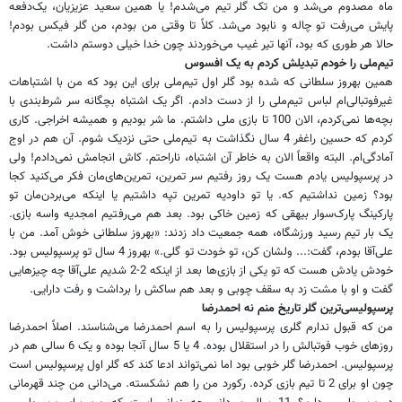
ماه مصدوم می‌شد و من تک گلر تیم می‌شدم! یا همین سعید عزیزیان، یک‌دفعه
پایش می‌رفت تو چاله و نابود می‌شد. کلاً تا وقتی من بودم، من گلر فیکس بودم!
حالا هر طوری که بود، آنها تیر غیب می‌خوردند چون خدا خیلی دوستم داشت.
تیم‌ملی را خودم تبدیلش کردم به یک افسوس
همین بهروز سلطانی که شده بود گلر اول تیم‌ملی برای این بود که من با اشتباهات
غیرفوتبالی‌ام لباس تیم‌ملی را از دست دادم. اگر یک اشتباه بچگانه سر شرط‌بندی با
بچه‌ها نمی‌کردم، الان 100 تا بازی ملی داشتم. ما شر بودیم و همیشه اخراجی. کاری
کردم که حسین راغفر 4 سال نگذاشت به تیم‌ملی حتی نزدیک شوم. آن هم در اوج
آمادگی‌ام. البته واقعاً الان به خاطر آن اشتباه، ناراحتم. کاش انجامش نمی‌دادم! ولی
در پرسپولیس یادم هست یک روز رفتیم سر تمرین، تمرین‌‌های‌مان فکر می‌کنید کجا
بود؟ زمین نداشتیم که. یا تو داودیه تمرین تپه داشتیم یا اینکه می‌بردن‌مان تو
پارکینگ پارک‌سوار بیهقی که زمین خاکی بود. بعد هم می‌رفتیم امجدیه واسه بازی.
یک بار تیم رسید ورزشگاه، همه جمعیت داد زدند: «بهروز سلطانی خوش آمد. من با
علی‌آقا بودم، گفت‌:... ولشان کن، تو خودت تو گلی.» بهروز 4 سال تو پرسپولیس بود.
خودش یادش هست که تو یکی از بازی‌ها بعد از اینکه 2-2 شدیم علی‌آقا چه چیزهایی
گفت و او با مشت زد به سقف چوبی و بعد هم ساکش را برداشت و رفت دارایی.
پرسپولیسی‌ترین گلر تاریخ منم نه احمدرضا
من که قبول ندارم گلری پرسپولیس را به اسم احمدرضا می‌شناسند. اصلاً احمدرضا
روزهای خوب فوتبالش را در استقلال بوده. 4 یا 5 سال آنجا بوده و یک 6 سالی هم در
پرسپولیس. احمدرضا گلر خوبی بود اما نمی‌تواند ادعا کند که گلر اول پرسپولیس است
چون او برای 2 تا تیم بازی کرده. رکورد من را هم نشکسته. می‌دانی من چند قهرمانی