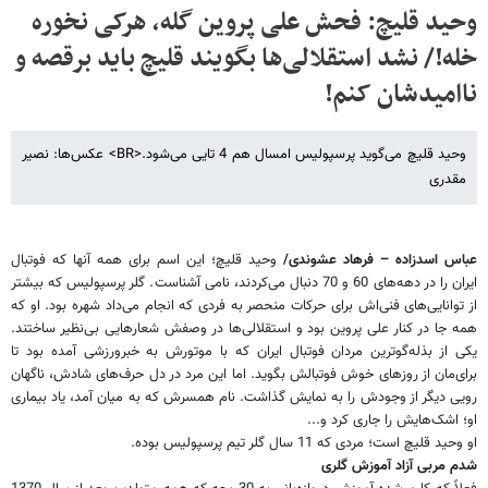
وحید قلیچ‌: فحش علی پروین گله، هرکی نخوره
خله!/ نشد استقلالی‌ها بگویند قلیچ باید برقصه و
ناامیدشان کنم!
وحید قلیچ می‌گوید پرسپولیس امسال هم 4 تایی می‌شود.<BR> عکس‌ها: نصیر
مقدری
عباس اسدزاده
–
فرهاد عشوندی/
وحید قلیچ‌‌؛ این اسم برای همه آنها که فوتبال
ایران را در دهه‌های 60 و 70 دنبال می‌کردند، نامی آشناست. گلر پرسپولیس که بیشتر
از توانایی‌های فنی‌اش برای حرکات منحصر به فردی که انجام می‌داد شهره بود. او که
همه جا در کنار علی پروین بود و استقلالی‌ها در وصفش شعارهایی بی‌نظیر ساختند.
یکی از بذله‌گو‌ترین مردان فوتبال ایران که با موتورش به خبرورزشی آمده بود تا
برای‌مان از روزهای خوش فوتبالش بگوید. اما این مرد در دل حرف‌‌های شادش، ناگهان
رویی دیگر از وجودش را به نمایش گذاشت. نام همسرش که به میان آمد، یاد بیماری
او‌‌؛ اشک‌‌هایش را جاری کرد و...
او وحید قلیچ است‌‌؛ مردی که 11 سال گلر تیم پرسپولیس بوده.
شدم مربی آزاد آموزش گلری