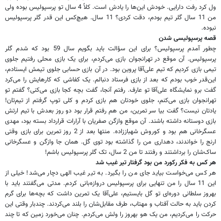
ول کرد رفت دارایی. خودش این‌ها را یادش است. کلاً 4 سال تو پرسپولیس بوده ولی
من 11 سال گلر تیم بودم، دقت کردی؟ 11 سال. هیچ‌کس این قدر گلر پرسپولیس
نبوده.
قصه پرسپولیسی شدن
چطور آمدم پرسپولیس؟ برای این سؤالت باید بگویم سال 59 بود که شدم گلر
پرسپولیس. آن موقع در تهرانجوان بازی می‌کردم، برای یک بازی محلی رفتیم جلوی
تیمی بازی کردیم که تیم علی‌آقا پروین بود. در آن بازی حسابی جلوی تیمش ایستادم،
این‌قدر خوب بودم که بعد از بازی فرستاد دنبالم. یک کفاشی که کارهایش را می‌کرد
گفت برو نمایشگاه علی‌آقا تو عارف. رفتم آنجا، گفت بچه کجا بازی می‌کنی؟ گفتم تو
تهرانجوان بازی می‌کنم، جلوی خودتان هم بازی کردم و کلی توپ گرفتم از تیم‌تان!
یادتان نیست؟ گفت بیا سر تمرین، من هم رفتم قرار بود دو روز بعدش با تیم ارتش
بازی دوستانه داشته باشند. آن موقع وازگن صفریان با آرارات قرارداد بسته بود، مهدی
عسگرخانی هم بود و کوروش شهباززاده. منتها بعد از 2 روز تمرین برای بازی وقتی
ارنج را خواندند، دهداری من را گذاشته بود توی گل. همان جا وازگن و عسگرخانی
ساک‌شان را برداشتند و رفتند تا من 2 سال، تک گلر پرسپولیس باشم!
هر کس به فکر رکورد من بود گرفتار تیر غیب شد
هر کس می‌خواست بیاید جای من را بگیرد. به تیر غیب الهی دچار می‌شد! خیلی از
این 11 سال را من تنهایی برای پرسپولیس دروازه‌بانی کردم. مدتی می‌گفتند باید با
بهروز سلطانی دوره‌ای تو گل بایستیم، علی‌آقا یک تمرین داشت که بچه‌ها برای گرم
کردن باید به حالت آفتاب و مهتاب، طرف مقابل‌شان را بلند می‌کردند. چندبار وقتی این
حرکت را می‌کردیم، من یک هو بهروز را ولش می‌کردم. چنان می‌خورد زمین که تا چند