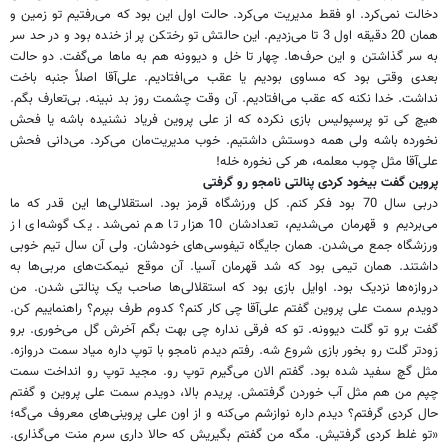
دخالت نمی‌کرد. او فقط مدیریت می‌کرد. حالت اول این بود که می‌رفتیم تو زمین و
همان 20 دقیقه اول 3 تا می‌زدیم. این حالتش تو رختکن پر از خنده بود و در حد سر
به سر گذاشتن و این حرف‌ها. چهار تا خل و دیوونه هم به ماها می‌گفت. دو حالت
بعدی وقتی بود که مساوی بودیم یا عقب می‌افتادیم. علی‌آقا اصلاً جنبه باخت
نداشت. خدا نکنه که عقب می‌افتادیم. آن وقت چشمت روز بد نبینه. بی‌تعارف بگم.
هیچ کی تو پرسپولیس بازی نکرده که از علی پروین فریاد نشنیده باشه یا فحش
نخورده باشه ولی همه دوستش داشتیم. خوب مدیریت‌مان می‌کرد. می‌دانی فحش
علی‌آقا مثل چوب معلمه‌، هر کی نخوره خله!
پروین گفت بیخود کردی پنالتی نامجو رو گرفتی
دربی سال 70 بود فکر کنم. کل ورزشگاه قرمز بود. استقلالی‌ها این قدر که ما
می‌بردیم و قهرمان می‌شدیم، تعدادشان 10 هزار تا هم نمی‌شد. یک گوشه‌ای از
ورزشگاه جمع می‌شدن. همان جایگاه تیفوسی‌‌های خودشان. ولی آن سال تیم خوبی
داشتند. همان تیمی بود که شد قهرمان آسیا. آن موقع نیمکت‌‌های مربی‌ها به
دروازه‌ها نزدیک بود. اوایل بازی بود که استقلالی‌ها صاحب یک پنالتی شدن. من
دویدم سمت علی پروین گفتم علی‌آقا چی کار کنم؟ کدوم طرف بپرم؟ راهنماییم کن.
گفت برو تو گلت دیوونه. تو که فرقی نداره چی بهت بگم آخرش گل می‌خوری. برو
زودتر گلت رو بخور بازی شروع شه. رفتم دیدم نامجو با توپ داره میاد سمت دروازه.
مثل گچ سفید شده بود. گفتم الان می‌گیرم توپ رو. مجید توپ رو انداخت سمت
چپم من هم مثل آب خوردن گرفتمش. پریدم بالا، دویدم سمت علی پروین و گفتم
حال کردی گرفتم؟ دیدم داره نوازشم می‌کنه و از اون علی پروینی‌‌های معروف می‌گه‌؛
«تو غلط کردی گرفتیش. مگه من گفتم بگیریش که حالا داری سرم منت می‌گذاری.