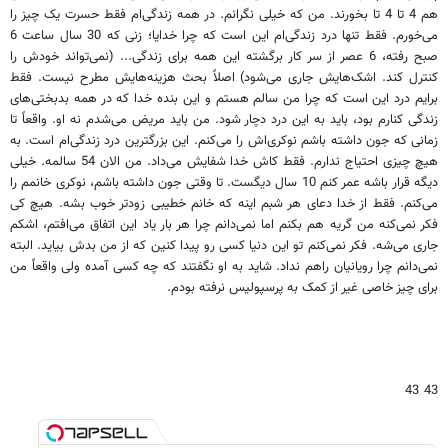
هم 4 تا 4 تا بخورند. من که خیلی نگرانم. در همه زندگی‌ام فقط حسرت یک چیز را
می‌خورم. فقط تنها درد زندگی‌ام این است که چرا خدایا‌‌؛ زنی که 30 سال ساعت 6
صبح رفته، 6 عصر از سر کار برگشته این همه برای زندگی... (‌نمی‌تواند خودش را
کنترل کند. اشک‌‌هایش جاری می‌شود) اصلاً بحث هزینه‌‌هایش مطرح نیست. فقط
برایم درد این است که چرا من سالم هستم و این بنده خدا که در همه بدبختی‌‌های
زندگی کنارم بود، باید به این درد دچار شود. من باید مریض می‌شدم نه او. واقعاً تا
زمانی که جون داشته باشم نوکری‌‌اش را می‌کنم. این بزرگترین درد زندگی‌ام است. به
هیچ چیزی احتیاج ندارم. فقط کاش خدا شفایش می‌داد. من الان 54 سالمه. خیلی
دیگه قرار باشه عمر کنم 10 سال دیگست. تا وقتی جون داشته باشم، نوکری خانمم را
می‌کنم. فقط از خدا دعای هر شبم اینه که خانم خطیبی زودتر خوب بشه. هیچ کی
فکر نمی‌کنه من گریه هم بکنم اما نمی‌دانم چرا هر بار یاد این اتفاق می‌افتم، اشکم
جاری می‌شه. فکر نمی‌کنم تو این دنیا کسی رو پیدا کنین که از من بدش بیاید. البته
نمی‌دانم چرا رویانیان راهم نداد. شاید به او نگفتند که چه کسی آمده ولی واقعاً من
برای چیز خاصی غیر از کمک به پرسپولیس نرفته بودم.
43 43