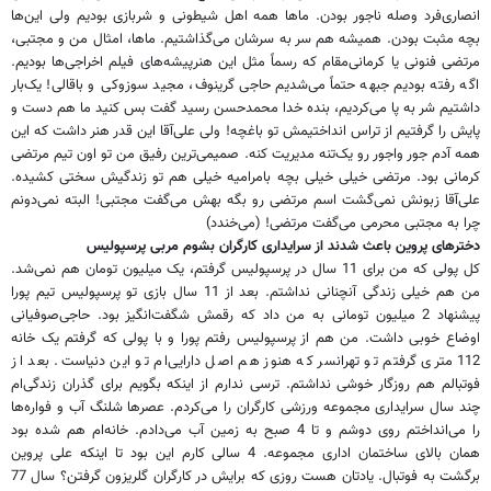
انصاری‌فرد وصله ناجور بودن. ما‌ها همه اهل شیطونی و شربازی بودیم ولی این‌ها
بچه مثبت بودن. همیشه هم سر به سرشان می‌گذاشتیم. ما‌ها، امثال من و مجتبی،
مرتضی فنونی یا کرمانی‌مقام که رسماً مثل این هنرپیشه‌های فیلم اخراجی‌ها بودیم.
اگه رفته بودیم جبهه حتماً می‌شدیم حاجی گرینوف، مجید سوزوکی و باقالی! یک‌بار
داشتیم شر به پا می‌کردیم، بنده خدا محمدحسن رسید گفت بس کنید ما هم دست و
پایش را گرفتیم از تراس انداختیمش تو باغچه! ولی علی‌آقا این قدر هنر داشت که این
همه آدم جور واجور رو یک‌تنه مدیریت کنه. صمیمی‌ترین رفیق من تو اون تیم مرتضی
کرمانی بود. مرتضی خیلی خیلی بچه بامرامیه خیلی هم تو زندگیش سختی کشیده.
علی‌آقا زبونش نمی‌گشت اسم مرتضی رو بگه بهش می‌گفت مجتبی! البته نمی‌دونم
چرا به مجتبی محرمی می‌گفت مرتضی! (‌می‌خندد)
دخترهای پروین باعث شدند از سرایداری کارگران بشوم مربی پرسپولیس
کل پولی که من برای 11 سال در پرسپولیس گرفتم، یک میلیون تومان هم نمی‌شد.
من هم خیلی زندگی آنچنانی نداشتم. بعد از 11 سال بازی تو پرسپولیس تیم پورا
پیشنهاد 2 میلیون تومانی به من داد که رقمش شگفت‌انگیز بود. حاجی‌صوفیانی
اوضاع خوبی داشت. من هم از پرسپولیس رفتم پورا و با پولی که گرفتم یک خانه
112 متری گرفتم تو تهرانسر که هنوز هم اصل دارایی‌ام تو این دنیاست. بعد از
فوتبالم هم روزگار خوشی نداشتم. ترسی ندارم از اینکه بگویم برای گذران زندگی‌ام
چند سال سرایداری مجموعه ورزشی کارگران را می‌کردم. عصر‌ها شلنگ آب و فواره‌ها
را می‌انداختم روی دوشم و تا 4 صبح به زمین آب می‌دادم. خانه‌ام هم شده بود
همان بالای ساختمان اداری مجموعه. 4 سالی کارم این بود تا اینکه علی پروین
برگشت به فوتبال. یادتان هست روزی که برایش در کارگران گلریزون گرفتن؟ سال 77