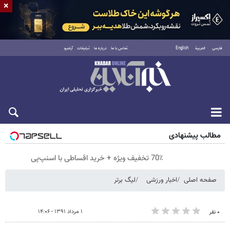
×
فارسی
العربية
English
تماس با ما
درباره ما
تبلیغات
آرشیو
پنجشنبه ۱۵ مرداد ۱۴۰۵
مطالب پیشنهادی
70٪ تخفیف ویژه + خرید اقساطی با اسنپ‌پی
صفحه اصلی
اخبار ورزشی
لیگ برتر
۱ مرداد ۱۳۹۱ - ۱۴:۰۶
۰ نفر