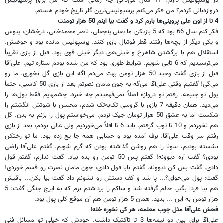
در پرسپولیس دارم؟ 11 سال می‌دانی چه زمانی است که من برای پرسپولیس
دروازه‌بانی کردم؟ من فکر می‌کنم پرسپولیسی‌ترین گلر تاریخ خودم هستم.
4 تا از اون علی پروینی‌ها بارم کرد و گفت بیا اینم 50 هزار تومنت
فکر کنم سال 66 بود که 5 بازیکن ما یعنی پنجعلی، ناصر محمدخانی، درخشان، پیوس
و یکی دیگر از بچه‌ها رفتند قطر فوتبال بازی کنند. پرسپولیس مانده بود و حوضش.
استقلال هم با برگشتن شاهرخ و خیلی‌‌های دیگر خیلی قوی بود. قبل از بازی تقریباً
می‌ترسیدیم که 6 تایی شویم. شرایط طوری بود که من شده بودم ستاره تیم. علی‌آقا
قبل از بازی گفت وحید 50 هزار تومن بهت می‌دم اگه این بازی گل نخوری. ما رو
می‌گی! گفتیم وقتی علی‌آقا می‌گه به جون مامان نصرتم بعد از بازی 50 کاسبی، حتماً
پول تو جیبمه. رفتم تو دروازه اصلاً نمی‌فهمیدم چه خبره. چشمهایم فقط پول‌ها را
می‌دید. همان دقیقه 7 بازی با گروسی تک‌به‌تک شدم، محسن با شوتش انگشتم را
شکست اما به عشق 50 هزار تومان جیک نزدم. می‌خواستم پول را بزنم به بدن. گل
هم نخوردم و 10 تا توپ گرفتم. باید 6 تا اقلاً می‌خوردیم ولی عالی بودم، بعد از بازی
رفتم سر وقت علی‌آقا. برف آمده بود و حسابی همه جا یخ زده بود. ما تو رختکن
نشسته بودیم، سونا را هم روشن گذاشته بودن که گرم شویم. گفتم علی‌آقا راضی
بودی؟ گفت آره دیوونه! گفتم پس 50 تومن رو بده بیاد. گفت ندارم، گفتم قول
دادی. گفت بس کن دیوونه. گفتم بابا قول دادی، جون مامان نصرت رو قسم خوردی!
گفت‌: پول می‌خوای؟... پا شد و کف دستش رو نشونم داد گفت بیا بکن... باقیش
هم بیا فردا بگیر. حالم گرفته شد و ساکم را برداشتم برم که به ایرج جنگی گفت‌: 5
هزار تومن به این ... بدید. همان 5 هزار تومن هم آن موقع کلی پول بود.
فحش علی‌آقا مثل چوب معلمه، هر کی نخوره خله!
علی‌آقا برای بین دو نیمه‌ها 3 تا تاکتیک داشت. خودش که خیلی تو مسائل فنی