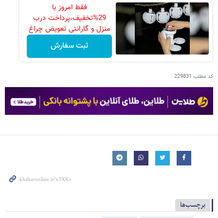
فقط امروز با
29%تخفیف،پرداخت درب
منزل و گارانتی تعویض چراغ
40 وات بخر
ثبت سفارش
کد مطلب
229831
برچسب‌ها