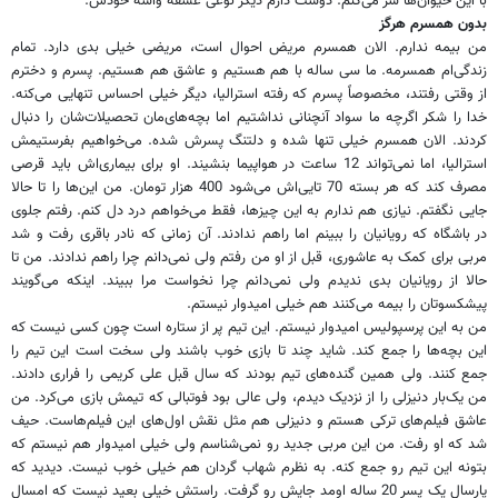
با این حیوان‌ها سر می‌کنم. دوست دارم دیگر نوعی عشقه واسه خودش.
بدون همسرم هرگز
من بیمه ندارم. الان همسرم مریض احوال است، مریضی خیلی بدی دارد. تمام
زندگی‌ام همسرمه. ما سی ساله با هم هستیم و عاشق هم هستیم. پسرم و دخترم
از وقتی رفتند، مخصوصاً پسرم که رفته استرالیا، دیگر خیلی احساس تنهایی می‌کنه.
خدا را شکر اگرچه ما سواد آنچنانی نداشتیم اما بچه‌های‌مان تحصیلات‌شان را دنبال
کردند. الان همسرم خیلی تنها شده و دلتنگ پسرش شده. می‌خواهیم بفرستیمش
استرالیا، اما نمی‌تواند 12 ساعت در هواپیما بنشیند. او برای بیماری‌‌اش باید قرصی
مصرف کند که هر بسته 70 تایی‌‌اش می‌شود 400 هزار تومان. من این‌ها را تا حالا
جایی نگفتم. نیازی هم ندارم به این چیزها، فقط می‌خواهم درد دل کنم. رفتم جلوی
در باشگاه که رویانیان را ببینم اما راهم ندادند. آن زمانی که نادر باقری رفت و شد
مربی برای کمک به عاشوری، قبل از او من رفتم ولی نمی‌دانم چرا راهم ندادند. من تا
حالا از رویانیان بدی ندیدم ولی نمی‌دانم چرا نخواست مرا ببیند. اینکه می‌گویند
پیشکسوتان را بیمه می‌کنند هم خیلی امیدوار نیستم.
من به این پرسپولیس امیدوار نیستم. این تیم پر از ستاره است چون کسی نیست که
این بچه‌ها را جمع کند. شاید چند تا بازی خوب باشند ولی سخت است این تیم را
جمع کنند. ولی همین گنده‌های تیم بودند که سال قبل علی کریمی را فراری دادند.
من یک‌بار دنیزلی را از نزدیک دیدم، ولی عالی بود فوتبالی که تیمش بازی می‌کرد. من
عاشق فیلم‌‌های ترکی هستم و دنیزلی هم مثل نقش اول‌‌های این فیلم‌هاست. حیف
شد که او رفت. من این مربی جدید رو نمی‌شناسم ولی خیلی امیدوار هم نیستم که
بتونه این تیم رو جمع کنه. به نظرم شهاب گردان هم خیلی خوب نیست. دیدید که
پارسال یک پسر 20 ساله اومد جایش رو گرفت. راستش خیلی بعید نیست که امسال