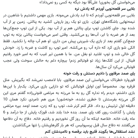
می‌خواستی گل بخوری! علی‌آقا بود دیگه به کسی رو نمی‌داد!»
بلایی سر قلعه‌نویی آوردم که یادش نره
بلایی سر قلعه‌نویی آوردم که تا ابد یادش می‌مونه. بازی مهمی داشتیم با شاهین در
نیمه‌نهایی باشگاه‌های تهران. بازی تو یک روز بارونی کشید به پنالتی. زمین پر از آب
شده بود. جای کاشتن توپ برای پنالتی هم پر از آب بود. یکی از این توپ جمع‌کن‌ها
بعد از هر ضربه با ابر، آب‌ها رو می‌کشید. وقتی امیر می‌خواست پنالتی بزنه به توپ
جمع‌کن گفتم بعد از بازی یک شیرینی پیش من داری. او هم آب چاله را نکشید. فقط
الکی شو بازی کرد که داره آب رو می‌کشه. امیر توپ رو کاشت و ضربه را زد. خودش
گل خالی شد و توپ غلتید تو بغل من. ما با همین تیر غیب که به امیر خورد رفتیم
فینال. از این کلک‌ها زیاد تو فوتبالم زدم! بیچاره دلم به حالش سوخت ولی عجب
فوتبالی می‌کرد آن سال‌ها.
پای صمد مرفاوی را دادیم دستش و رفت خونه
فوروارد خطرناک می‌خواستی این صمد مرفاوی. بابا لامصب نمی‌شد که بگیریش. مثل
فرفره بود. مخصوصاً اون اوایل فوتبالش که تو دارایی بازی می‌کرد. یک‌بار با این‌ها
بازی داشتم، دیدم راه نداره گل رو به ما می‌زنه به مرتضی فنونی‌‌زاده گفتم مری این
گل می‌زنه بفرستش تا خطری نشده، خونه‌شون! مری هم نامردی نکرد همان 10
دقیقه اول ترتیبش رو داد. فکر کنم کرنر شد، توپ رو که زدن، صمد اومد بپره مرتضی
پایش را گذاشت روی کف پای صمد. بنده خدا بلند شد، قوزک پایش از جا درآمد و 6
ماه رفت خانه. خلاصه اینکه ما آن روز گل نخوردیم و رفتیم خانه. دفاع به آن دفاعها
می‌گفتند نه دفاع سال قبل پرسپولیس که هر بار گلرهای‌شان را تنها می‌گذاشتن.
نشد استقلالی‌ها بگویند قلیچ باید برقصه و ناامیدشان کنم