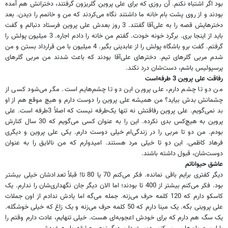
بود اگر اشتباه نکنم. آن روزی که برای علی پروین گلریزون گرفتند، دخترانش هم آمده
بودند و از روی پشت بام خانه ما داشتند نگاه می‌کردند که من و خانمم را دیدن. بعد
دخترهایش قصه را به علی‌آقا گفتند. 3 روز بعدش علی پروین فرستاد دنبالم و گفت
باید از اینجا بری. برگرد خونه خودت. گفتم من خانه را دادم اجاره. 3 میلیون پولش را
گرفتم. گفت برو باشگاه پولش را از عابدینی بگیر. 4 میلیون با من قرارداد بستن و من
شدم مربی گلرهای تیم. دخترهای علی‌آقا بودند که باعث شدند من مربی گلرهای
پرسپولیس باشم، دست‌شان درد نکند.
رفاقت علی پروین 3 طرفه‌است
من دو تا چشم دارم، علی پروین این دو تا چشم‌هایم است. مگر می‌شود کسی از
چشمانش بدش بیاید؟ من همیشه علی پروین را دوست دارم و هیچ موقع هم از او
بد نمی‌گویم. علی پروین رفاقتش نه تنها یک‌طرفه نیست که اصلاً 3طرفه است. علی
پروین به هیچ‌کس بدی نکرده. این را به عنوان کسی می‌گویم که 30 سال کنارش
بودم. من دو تا مربی را در زندگی‌ام خیلی دوست دارم. یکی علی پروین و دیگری
فرهاد کاظمی. این دو تا خیلی مرد هستند. امیدوارم که من نالایق را به عنوان
دوست‌شان، قبول داشته باشند.
عاشق حیواناتم
دیگر کفتری برایم باقی نمانده. فکر می‌کنم 70 یا 80 تا! قبلاً تعدادشان خیلی بیشتر
بود. فکر می‌کنم بیشتر از 400 تا بودند؛ اما الان دیگر جان نگهداری‌شان را ندارم. یک
کاسکو دارم که 120 کلمه حرف می‌زنه. جمله می‌گه اما یادش ندادم از اون جملات
علی پروینی‌ بگه. یک مینا دارم که 50 کلمه حرف می‌زنه و یک زاغ که خیلی خوشگله.
یک سگ هم دارم که برای خودش اعجوبه‌ای هست. خیلی تنهایم، عادت دارم وقتم را