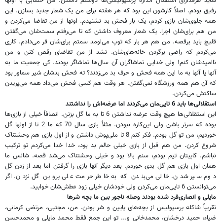
شاید طرفدارای استقلال اندازه پرسپولیسی‌ها دوستم داشتن. من حسابی با اونها
رفیق بودم. اصلاً کارشون این بود که هر هفته برای من یک شعار جدید بسازن. این
همه جلوی‌شان بازی کردم، یک بار فحش بد نشنیدم. اونها از من تقاضا می‌کردن و
من هم برای‌شان اجرا. یک شعار معروف داشتن که تا می‌رفتم سمت‌شان می‌گفتن
قلیچ باید برقصه. من هم هر بار که توپ می‌اومد سمتم برای‌شان قر می‌دادم. کاری
می‌کردم که راضی برگردن خانه‌های‌شان. نشد از من تقاضای رقص کنن و من
ناامیدشان کنم! ولی خدایی تماشاگران آن سال‌ها تماشاگر بودند. کی جمعیت ما به
آنها یا آنها به ما این همه فحش و حرف بد می‌زدند؟ ته فحش بدشان شیر سماور بود
که آن هم همه ورزشگاه نمی‌گفتن. هر وقت هم کسی فحش می‌داد همه می‌پریدن
ساکتش می‌کردن.
استقلالی‌ها باید 6 تایی‌مان می‌کردند اما عرضه‌‌اش را نداشتند
این استقلالی‌ها هیچ وقت عرضه نداشتن 6 تا به ما گل بزنن. انصافاً خیلی از بازی‌ها
بوده که سرتر باشن ولی این‌کاره نبودن. مثلاً بازی سال 70 که ما 2 تا از اونها گل
خوردیم، من تو گل بودم. فکر کنم 8 تا ملی‌پوش داشتن و از اول بازی هم وحشتناک
شروع کردن. من هم قبل از بازی خیلی حالم بد بود، خدا خدا می‌کردم تو ترکیب
نباشم. کاپیتان تیم بودم، سنم بالا بود و خیلی وحشتناک می‌شد قصه. شانس ما
همان اول بازی هم گل بدی خوردم. بعد دیگر آنها بازی را گرفتن اما بعد از زدن گل
دوم سیر شدن. خالی می‌بندن که به خاطر حرمت علی پروین گل نزدن. اگر
می‌توانستن 6 تایی‌مان می‌کردن ولی خودشان خیلی زود عطش‌شان خوابید.
مایلی و انصاری‌فرد شده بودند وصله ناجور بین ما بچه شرها
تقریباً شاکله پرسپولیس از بچه‌های پایین و شر بودن. من، مجتبی، مرتضی کرمانی،
ضیاء، حمید درخشان، محمدخانی و... تو این جمع فقط محمد مایلی و محمدحسن