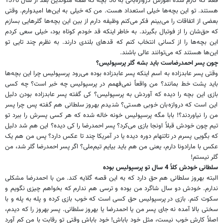
فعلاً که کارم شده آموزش دروازه‌بانی به 30 بچه که همه متولدین بعد از سال 1370
هستند. تو این بچه‌ها خیلی استعداد هست. من که خیلی به این‌ها امیدوارم. وقتی
بعضی از اتفاقات را می‌بینم فکر می‌کنم وظیفه دارم از بین این بچه‌ها گلرهایی بسازم
که حق‌شان را از فوتبال بگیرند. به خاطر اینکه قد خودم کوتاه بود، خیلی سعی کردم
این بچه‌ها را از کسانی انتخاب کنم که قد‌‌های بلندی دارند. به نظرم چند تایی تو
این‌ها هستند که می‌توانند عالی باشند.
چون پسر احمدرضاست باید بشه گلر پرسپولیس؟
وقتی پسر عابدزاده به اسم اینکه پسر عابدزاده بوده می‌رود پرسپولیس چرا این بچه‌ها
باید پشت خط بمانند؟ من واقعاً نمی‌فهمم در پرسپولیس چه خبر است؟ چه کسی
بازی این بچه را دیده که آوردش به پرسپولیس؟ کی گفته پسر عابدزاده بودن دلیل
این است که دروازه‌بان خوبی هستی؟ شنیدم بهروز سلطانی هم گفته پس چرا پسر
من را نیاوردند؟! بابا مگه پرسپولیس خونه خاله شده که هر کسی پسرش را ببرد تو
تیم چون خودش قبلاً اونجا بازی می‌کرد؟ پسر احمدرضا را کی دیده؟ این هم شد دلیل
که بگویی پسرم در تاتنهام دوره دیده یا در آمریکا چند تا عکس دارد؟ پس من هم یک
عکس با مارادونا دارم، یعنی من هم باید بیایم تیم‌ملی؟ اگر پسر احمدرضا گلر شد، من
گلر نیستم!
سلطانی خودش کلاً 4 سال تو پرسپولیس بوده
البته بهروز سلطانی هم حق دارد که به این قصه گلایه کند. من با احمدرضا مشکلی
ندارم. خودش دو سال شاگرد من بوده و ترسی هم ندارم که بخواهم چیزی نگویم و
سکوت کنم. بازی در پرسپولیس حق کسی است که خوب بازی کرده و پله به پله و با
سختی بالا آمده نه جای پسر من یا احمدرضا یا بهروز سلطانی. پسر بهروز را که دیدم،
اصلاً کارش خوب نیست، مثل خود باباش! خود باباش وقتی تو رقابت با من کم آورد