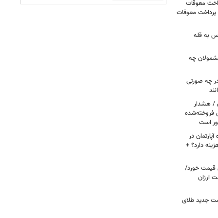
داخت معوقات
 پرداخت معوقات
س به قله
 مشمولان چه
ر چه صورتی
نند
ن / هشدار
 فروخته‌شده
ور است
پارتمان در
هزینه دارد؟ +
ونی قیمت خورد/
وشت ارزان
مت جدید طلای