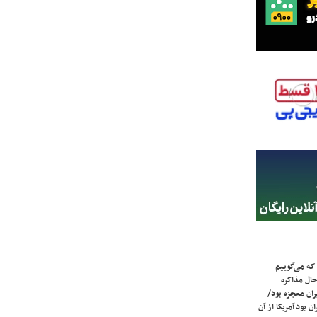
که می‌گوییم
حال مذاکره
ران معجزه بود/
ن بود آمریکا از آن