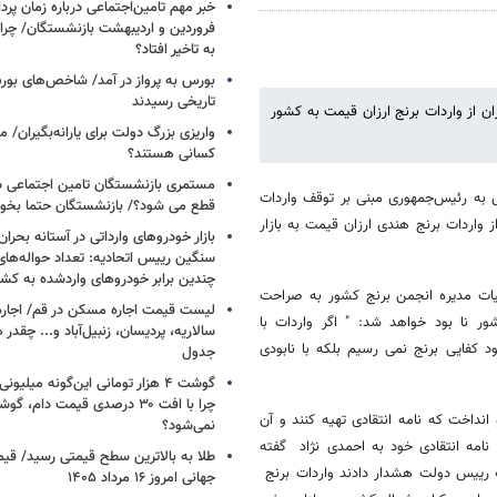
خبر مهم تامین‌اجتماعی درباره زمان پر
فروردین و اردیبهشت بازنشستگان/ چرا
به تاخیر افتاد؟
بورس به پرواز در آمد/ شاخص‌های بور
تاریخی رسیدند
ان از واردات برنج ارزان قیمت به کشور
واریزی بزرگ دولت برای یارانه‌بگیران/
کسانی هستند؟
مستمری بازنشستگان تامین اجتماعی د
 به رئیس‌جمهوری مبنی بر توقف واردات
قطع می شود؟/ بازنشستگان حتما بخوا
واردات برنج هندی ارزان قیمت به بازار
بازار خودروهای وارداتی در آستانه بحرا
سنگین رییس اتحادیه: تعداد حواله‌های
چندین برابر خودروهای واردشده به کش
ات مدیره انجمن برنج کشور به صراحت
لیست قیمت اجاره مسکن در قم/ اجاره آ
ور نا بود خواهد شد: " اگر واردات با
سالاریه، پردیسان، زنبیل‌آباد و... چقدر 
 کفایی برنج نمی رسیم بلکه با نابودی
جدول
گوشت ۴ هزار تومانی این‌گونه میلی
چرا با افت ۳۰ درصدی قیمت دام، گ
انداخت که نامه انتقادی تهیه کنند و آن
نمی‌شود؟
 نامه انتقادی خود به احمدی نژاد گفته
طلا به بالاترین سطح قیمتی رسید/ قی
ه رییس دولت هشدار دادند واردات برنج
جهانی امروز ۱۶ مرداد ۱۴۰۵