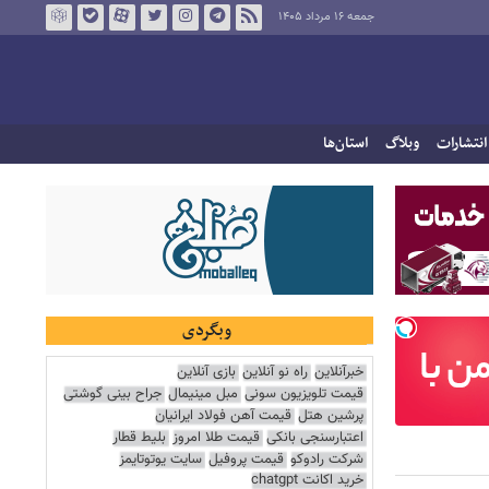
جمعه ۱۶ مرداد ۱۴۰۵
انتشارات
وبلاگ
استان‌ها
وبگردی
خبرآنلاین
راه نو آنلاین
بازی آنلاین
قیمت تلویزیون سونی
مبل مینیمال
جراح بینی گوشتی
پرشین هتل
قیمت آهن فولاد ایرانیان
اعتبارسنجی بانکی
قیمت طلا امروز
بلیط قطار
شرکت رادوکو
قیمت پروفیل
سایت یوتوتایمز
خرید اکانت chatgpt