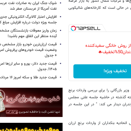
ج‌ها و مرکبات شمال کشور به بازار عرضه
شوک جنگ ایران به صادرات نفت عربست
 در حالی است که کارخانه‌های شالیکوبی
نفت آمریکا از عربستان صفر شد
افزایش اعتبار کالابرگ الکترونیکی جدی
جلسه ویژه دولت درباره افزایش مبلغ کا
زمان واریز معوقات بازنشستگان مشخ
آینده منتظر این اتفاق مهم باشید!
قیمت ارزان‌ترین خودرو بازار مشخص ش
 از روش خانگی سفیدکننده
دان50%تخفیف🔥
+ جدول
۱۴۰۵/ جدول
تخفیف ویژه!
قیمت جدید طلا و سکه امروز ۱۶ مردادماه ۱۴۰۵/ جدول
زیر بازرگانی را برای بررسی واردات برنج
هفته گذشته در حاشیه جلسه علنی مجلس
ندران دیدار می کند: " در این جلسه در
اتحادیه بنکداران از واردات برنج ارزان