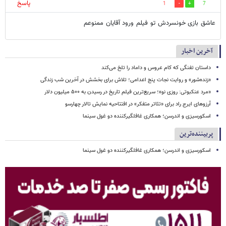
پاسخ
1
7
عاشق بازی خونسردش تو فیلم ورود آقایان ممنوعم
آخرین اخبار
داستان تفنگی که کام عروس و داماد را تلخ می‌کند
«زنده‌شور» و روایت نجات پنج اعدامی؛ تلاش برای بخشش در آخرین شب زندگی
«مرد عنکبوتی: روزی نو»؛ سریع‌ترین فیلم تاریخ در رسیدن به ۵۰۰ میلیون دلار
آرزوهای ایرج راد برای «تئاتر متفکر» در افتتاحیه نمایش تالار چهارسو
اسکورسیزی و اندرسن؛ همکاری غافلگیرکننده دو غول سینما
پربیننده‌ترین
اسکورسیزی و اندرسن؛ همکاری غافلگیرکننده دو غول سینما