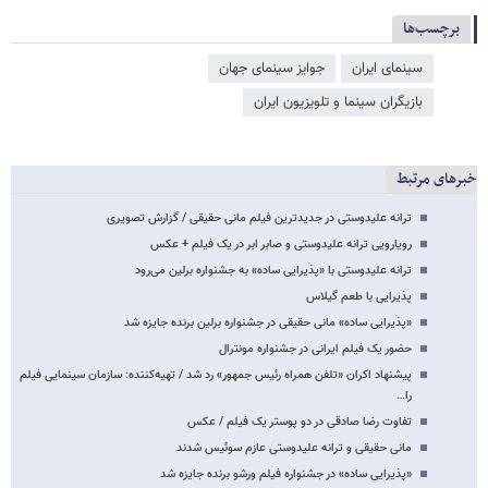
برچسب‌ها
سینمای ایران
جوایز سینمای جهان
بازیگران سینما و تلویزیون ایران
خبرهای مرتبط
ترانه علیدوستی در جدیدترین فیلم مانی حقیقی / گزارش تصویری
رویارویی ترانه علیدوستی و صابر ابر در یک فیلم + عکس
ترانه علیدوستی با «پذیرایی ساده» به جشنواره برلین می‌رود
پذیرایی با طعم گیلاس
«پذیرایی ساده» مانی حقیقی در جشنواره برلین برنده جایزه شد
حضور یک فیلم ایرانی در جشنواره مونترال
پیشنهاد اکران «تلفن همراه رئیس جمهور» رد شد / تهیه‌کننده: سازمان سینمایی فیلم
را…
تفاوت رضا صادقی در دو پوستر یک فیلم / عکس
مانی حقیقی و ترانه علیدوستی عازم سوئیس شدند
«پذیرایی ساده» در جشنواره فیلم ورشو برنده جایزه شد