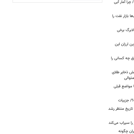
را آمار آبی
بازار نفت را
لابرگ برخی
ین ارزان این
ق چه کسانی را
یش ذخایر طلای
توالی
ا مواضع قبلی
؟/ جزییات
تاریخ منتظر رشد
یران چگونه