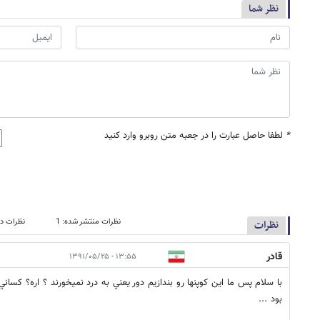
نظر شما
*
لطفا حاصل عبارت را در جعبه متن روبرو وارد کنید
نظرات منتشر شده: 1
نظرات در
نظرات
قادر
۱۳:۵۵ - ۱۳۹۱/۰۵/۲۵
با سلام پس ما اين كوپنها رو بندازيم دور يعني به درد نميخورند ؟ اره؟ كسا
بود ...