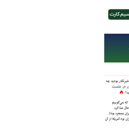
برنگار بودید چه
ور در نشست
د؟
که می‌گوییم
حال مذاکره
ران معجزه بود/
ن بود آمریکا از آن