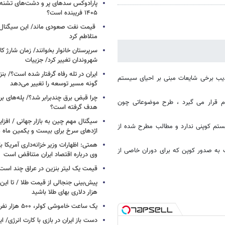
پارادوکس سدهای پر و دشت‌های تشنه/ چ
۱۴۰۵ فریبنده است؟
قیمت نفت صعودی ماند/ این سیگنال‌ها 
متلاطم کرد
سرپرستان خانوار بخوانند/ زمان شارژ کا
شهروندان تغییر کرد/ جزییات
ایران در تله رفاه گرفتار شده است؟/ بنز
یب برخی شایعات مبنی بر احیای سیستم
گونه مسیر توسعه را تغییر می‌دهد
چرا قبض برق چندبرابر شد؟/ پله‌های بر
دم قرار می گیرد ، طرح موضوعاتی چون
هدف گرفته است؟
سیگنال‌ مهم چین به بازار جهانی / افزا
تم كوپنی ندارد و مطالب مطرح شده از
اژدهای سرخ برای بیست و یکمین ماه م
همتی: اظهارات وزیر خزانه‌داری آمریکا ب
به صدور كوپن كه برای دوران خاصی از
وی درباره اقتصاد ایران متناقض است
قیمت یک لیتر بنزین در عراق چند است
پیش‌بینی جنجالی از قیمت طلا / تا این 
هزار دلاری بهای طلا باشید
یک ساعت خاموشی کولر، ۵۰۰ هزار نفر را سیراب می‌کند
دست باز ایران در بازی با کارت انرژی/ ا