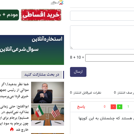
8 + 10 =
ارسال
در بحث مشارکت کنید
شما نظر بدهید/ اگر خ
سوالی از رئیس جمه
 صف انتشار: 0
نظرات غیرقابل انتشار: 0
خبری فردا می‌پرسیدی
ابوالفتح: حتی زمانی 
پاسخ
0
1
مذاکره نمی‌کنیم، در 
هستیم/ برجام برای ای
ني هستند كه چشمشان به اين كوپنها
چون برجام به سود ایرا
خارج شد