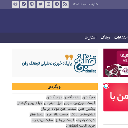
شنبه ۱۷ مرداد ۱۴۰۵
انتشارات
وبلاگ
استان‌ها
وبگردی
خبرآنلاین
راه نو آنلاین
بازی آنلاین
قیمت تلویزیون سونی
مبل مینیمال
جراح بینی گوشتی
پرشین هتل
قیمت آهن فولاد ایرانیان
اعتبارسنجی بانکی
قیمت طلا امروز
بلیط قطار
شرکت رادوکو
قیمت پروفیل
سایت یوتوتایمز
خرید اکانت chatgpt