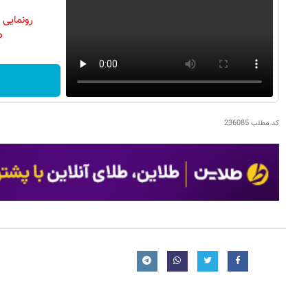
رونمایی
دن
کد مطلب
236085