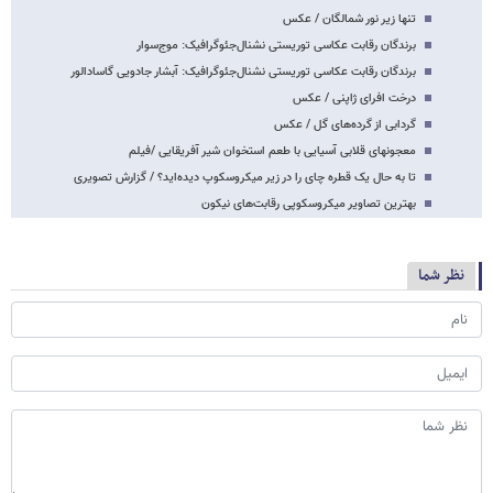
تنها زیر نور شمالگان / عکس
برندگان رقابت عکاسی توریستی نشنال‌جئوگرافیک: موج‌سوار
برندگان رقابت عکاسی توریستی نشنال‌جئوگرافیک: آبشار جادویی گاسادالور
درخت افرای ژاپنی / عکس
گردابی از گرده‌های گل / عکس
معجونهای قلابی آسیایی با طعم استخوان شیر آفریقایی /فیلم
تا به حال یک قطره چای را در زیر میکروسکوپ دیده‌اید؟ / گزارش تصویری
بهترین تصاویر میکروسکوپی رقابت‌های نیکون
نظر شما