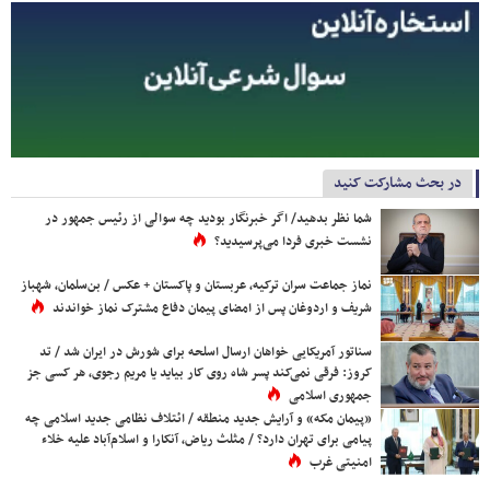
در بحث مشارکت کنید
شما نظر بدهید/ اگر خبرنگار بودید چه سوالی از رئیس جمهور در
نشست خبری فردا می‌پرسیدید؟
نماز جماعت سران ترکیه، عربستان و پاکستان + عکس / بن‌سلمان، شهباز
شریف و اردوغان پس از امضای پیمان دفاع مشترک نماز خواندند
سناتور آمریکایی خواهان ارسال اسلحه برای شورش در ایران شد / تد
کروز: فرقی نمی‌کند پسر شاه روی کار بیاید یا مریم رجوی، هر کسی جز
جمهوری اسلامی
«پیمان مکه» و آرایش جدید منطقه / ائتلاف نظامی جدید اسلامی چه
پیامی برای تهران دارد؟ / مثلث ریاض، آنکارا و اسلام‌آباد علیه خلاء
امنیتی غرب