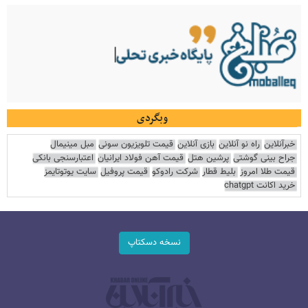
وبگردی
خبرآنلاین
راه نو آنلاین
بازی آنلاین
قیمت تلویزیون سونی
مبل مینیمال
جراح بینی گوشتی
پرشین هتل
قیمت آهن فولاد ایرانیان
اعتبارسنجی بانکی
قیمت طلا امروز
بلیط قطار
شرکت رادوکو
قیمت پروفیل
سایت یوتوتایمز
خرید اکانت chatgpt
نسخه دسکتاپ