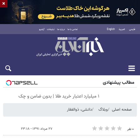
×
فارسی
العربية
English
تماس با ما
درباره ما
تبلیغات
آرشیو
شنبه ۱۷ مرداد ۱۴۰۵
مطالب پیشنهادی
۱ میلیارد اعتبار خرید طلا | بدون ضامن و چک
صفحه اصلی
وبلاگ
دانشی، ذوالفقار
۲۷ مرداد ۱۳۹۱ - ۲۳:۱۸
۰ نفر