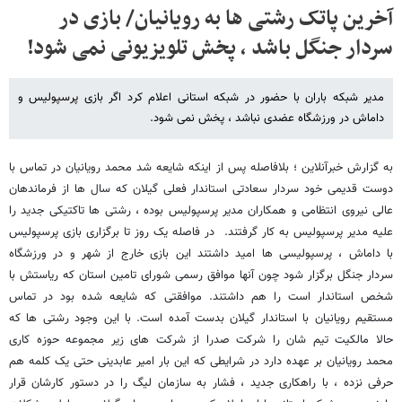
آخرین پاتک رشتی ها به رویانیان/ بازی در
سردار جنگل باشد ، پخش تلویزیونی نمی شود!
مدیر شبکه باران با حضور در شبکه استانی اعلام کرد اگر بازی پرسپولیس و
داماش در ورزشگاه عضدی نباشد ، پخش نمی شود.
به گزارش خبرآنلاین ؛ بلافاصله پس از اینکه شایعه شد محمد رویانیان در تماس با
دوست قدیمی خود سردار سعادتی استاندار فعلی گیلان که سال ها از فرماندهان
عالی نیروی انتظامی و همکاران مدیر پرسپولیس بوده ، رشتی ها تاکتیکی جدید را
علیه مدیر پرسپولیس به کار گرفتند. در فاصله یک روز تا برگزاری بازی پرسپولیس
با داماش ، پرسپولیسی ها امید داشتند این بازی خارج از شهر و در ورزشگاه
سردار جنگل برگزار شود چون آنها موافق رسمی شورای تامین استان که ریاستش با
شخص استاندار است را هم داشتند. موافقتی که شایعه شده بود در تماس
مستقیم رویانیان با استاندار گیلان بدست آمده است. با این وجود رشتی ها که
حالا مالکیت تیم شان را شرکت صدرا از شرکت های زیر مجموعه حوزه کاری
محمد رویانیان بر عهده دارد در شرایطی که این بار امیر عابدینی حتی یک کلمه هم
حرفی نزده ، با راهکاری جدید ، فشار به سازمان لیگ را در دستور کارشان قرار