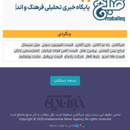
وبگردی
خبرآنلاین
راه نو آنلاین
بازی آنلاین
قیمت تلویزیون سونی
مبل مینیمال
جراح بینی گوشتی
پرشین هتل
قیمت آهن فولاد ایرانیان
اعتبارسنجی بانکی
قیمت طلا امروز
بلیط قطار
شرکت رادوکو
قیمت پروفیل
سایت یوتوتایمز
نسخه دسکتاپ
تمامی حقوق این سایت برای خبرآنلاین محفوظ است. نقل مطالب با ذکر منبع بلامانع است.
Copyright © 2025 khabaronline News Agancy, All rights reserved
طراحی و تولید: نستوه