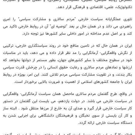
گسترش روابط سیاسی، امنیتی، تسلیحاتی، راهبردی، و اعطای کمکها و امتیازات
تکنولوژیک، علمی، اقتصادی و فرهنگی قرار دهد.
تئوری عملگرایانه سیاست خارجی "مردم سالاری و مشارکت سیاسی" را امری
راهبردی می داند و در همان حال بر بعد "توصیه ای" آن در روابط خارجی تاکید می
کند و بر اصل عدم مداخله در امور داخلی سایر کشورها نیز توجه دارد.
ایران در همان حال که در تامین منافع خود در روند سیاستگذاری خارجی، ترکیبی
از نگرش واقعگرایی- آرمانگرایی را مد نظر قرار داده و می دهد، باید در مناسبات
خود در سطوح مختلف با سایر کشورهای جهان، بطور مستمر از دولتها بخواهد که
ارزشها و نمادهای مردم سالاری و رعابت حقوق انسانی را در چرخش قدرت سیاسی
بکار بندند، و در تقویت مشارکت سیاسی مردم تلاش کنند. این امر، بویژه در روابط
ایران با جامعه کشورهای اسلامی از اهمیت و ضرورت بالایی برخوردار است.
در واقع، طرح گفتمان مردم سالاری ماحصل همان سیاست آرمانگرایی- واقعگرایی
در سیاست خارجی می باشد. در دولت یازدهم، می بایست این گفتمان در دستور
کار سیاست خارجی قرار گیرد و صدای آن به خارج از مرزها منتقل شود . البته ساز
و کار آن بایستی از سوی نخبگان و فرهیختگان دانشگاهی برای اجرایی شدن به
دستگاه سیاست خارجی ارائه گردد.