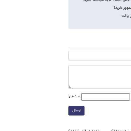
هور دارید؟
3 + 1 =
ارسال