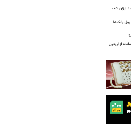
بازار گوشت؛ دام ۳۰ درصد ارزان شد،
 درخواست پول بانک‌ها
؟
مانده از اربعین