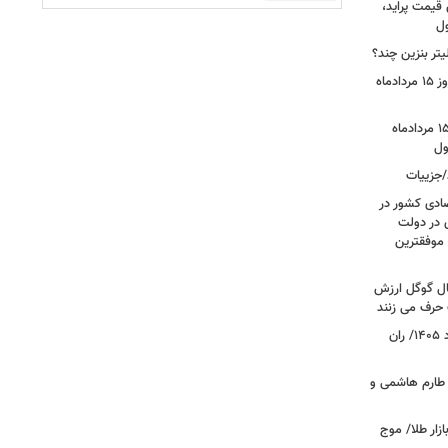
 قیمت پراید،
ول
تر بنزین چند؟
قیمت جدید دلار، یورو و سایر ارزها امروز ۱۵ مردادماه
قیمت بازگشایی بازار طلا و سکه امروز ۱۵ مردادماه
/جزییات
صادی کشور در
ی در دولت
 موفقترین
سال گوگل ارزش
 حرف می زنند
قیمت جدید گوشت قرمز امروز ۱۴ مرداد ۱۴۰۵/ ران
 طارم هاشمی و
زار طلا/ موج