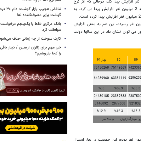
انفجاری طلا در راه است؟
ن مسئله باعث شده جمعیت فعال کشور تنها 1.2 میلیون نفر افزایش پیدا کند، درحالی که اگر نرخ
مشارکت ثابت می ماند جمعیت فعال در دوره فعالیت دولتهای نهم ودهم باید 3 میلیون نفر افزایش پیدا می کرد. به
تناقض عجیب 
گوشت برای مصرف‌کننده نه!
بانک مرکزی فقط با یک‌‎پنجم
 جمعیت بیکار 2.7 میلیون نفری سال 84 بهار امسال به 3.1 میلیون نفر رسیده، این هم به معنی افزایش
موافقت کرد
شور می توان نشان داد در این سالها دولت
کارت سوخت از چه زمانی حذف می‌شود
خبر مهم برای زائران اربعین / دینار باقی‌
را کجا بفروشیم؟
89
90
بهار 91
75450268
75149669
742336
620620
64289960
63381119
%38
%36.9
%38.3
24430185
23387633
238750
3146092
2877608
321832
%12.9
%12.3
%13.5
بع: مرکز آمار ایران واحد: نفر
 بیشتر باید گفت میزان جمعیت فعال در سال 84 معادل 23.2 میلیون نفر بوده، این جمعیت در بهار امسال