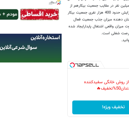
24. میلیون نفر رسیده یعنی همانطور که اشاره شده رشدی معادل 1.2 میلین نفر در مقایب جمعیت بیکارهم از
2.7 میلیون نفر به حدود 3.1 میلیون نفر در بهار امسال رسیده که نشان از افزایش حدود 400 هزار نفری جمعیت بیکار
نشان دهنده میزان جذب جمعیت فعال
وت میزان واقعی اشتغال پایدارایجاد شده
انید.
 از روش خانگی سفیدکننده
دان50%تخفیف🔥
تخفیف ویژه!