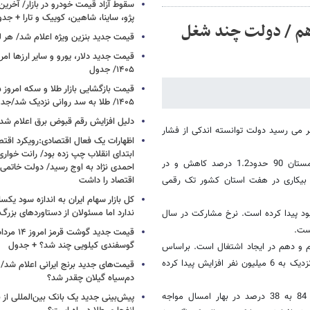
سقوط آزاد قیمت خودرو در بازار/ آخرین
پژو، ساینا، شاهین، کوییک و تارا + جد
دهم / دولت چند شغل
قیمت جدید بنزین ویژه اعلام شد/ هر لی
۱۴۰۵/ جدول
۱۴۰۵/ طلا به سد روانی نزدیک شد/جدول
دلیل افزایش رقم قبوض برق اعلام شد
علام کرد، در نگاه اول به نظر می رسید دولت توانسته اندکی از فشار
اظهارات یک فعال اقتصادی:رویکرد اقت
ابتدای انقلاب چپ زده بود/ رانت خوار
براساس این آمار نرخ بیکاری به 12.9 درصد رسیده، این نرخ نسبت به زمستان 90 حدود1.2 درصد کاهش و در
احمدی نژاد به اوج رسید/ دولت خاتمی
ن آمارها نرخ بیکاری در هفت استان کشور تک رقمی
اقتصاد را داشت
کل بازار سهام ایران به اندازه سود یک
ندارد اما مسئولان از دستاوردهای بزرگ
د پیدا کرده است. نرخ مشارکت در سال
گوسفندی کیلویی چند شد؟ + جدول
هم و دهم در ایجاد اشتغال است. براساس
سرشماری سالهای 85 و 90 جمعیت کشور در دوره فعالیت دولت نهم و دهم نزدیک به 6 میلیون نفر افزایش پیدا کرده
قیمت‌های جدید برنج ایرانی اعلام شد/
دم‌سیاه گیلان چقدر شد؟
در همین دوره با کاهش نرخ مشارکت جمعیت فعال از 41 درصد در سال 84 به 38 درصد در بهار امسال مواجه
پیش‌بینی جدید یک بانک بین‌المللی از با