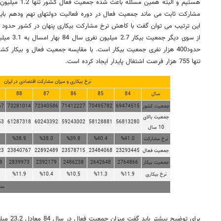
هستیم و البته همی
این ترتیب می توان گفت با کاهش نرخ مشارکت بیکاری پنهان در کشور حدود 2 میلیون نفر افزایش پیدا کرده است.
از سوی دیگر
حدود400 هزار نفری جمعیت بیکار است. با مقایسه جمعیت فعال و بیکار ک
تنها 755 هزار فرصت اشتغال پایدار ایجاد کرده است.
نرخ بیکاری و میزان مشارکت اقتصادی در ایران
سال
84
85
86
87
88
جمعیت کشور
69474515
70495782
71412227
72340586
73281014
67
جمعیت بالای
53
61287318
60243392
59243002
58128881
56813280
10 سال
نرخ مشارکت
%41.0
%40.4
%39.8
%38.0
%38.9
جمعیت فعال
23293445
23484068
23578715
22892489
23840767
23
جمعیت بیکار
2764866
2642648
2486238
2392179
2839973
9
نرخ بیکاری
%11.9
%11.3
%10.5
%10.4
%11.9
من
برای توضیح