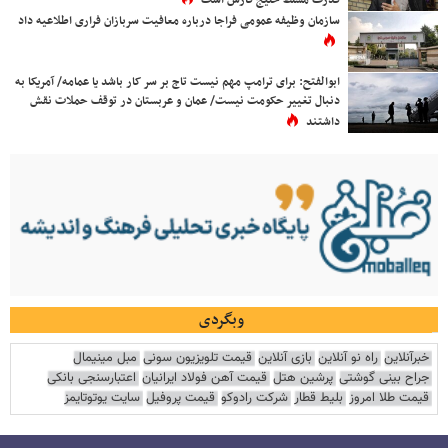
قدرت مسلط خلیج فارس است
سازمان وظیفه عمومی فراجا درباره معافیت سربازان فراری اطلاعیه داد
ابوالفتح: برای ترامپ مهم نیست تاج بر سر کار باشد یا عمامه/ آمریکا به
دنبال تغییر حکومت نیست/ عمان و عربستان در توقف حملات نقش
داشتند
وبگردی
خبرآنلاین
راه نو آنلاین
بازی آنلاین
قیمت تلویزیون سونی
مبل مینیمال
جراح بینی گوشتی
پرشین هتل
قیمت آهن فولاد ایرانیان
اعتبارسنجی بانکی
قیمت طلا امروز
بلیط قطار
شرکت رادوکو
قیمت پروفیل
سایت یوتوتایمز