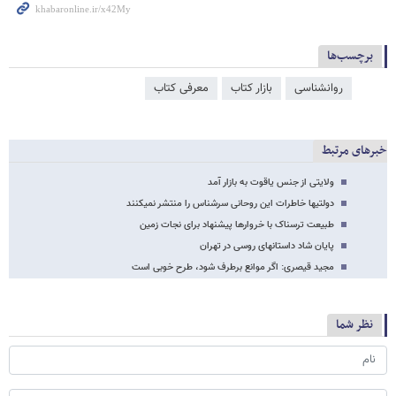
برچسب‌ها
روانشناسی
بازار کتاب
معرفی کتاب
خبرهای مرتبط
ولایتی از جنس یاقوت به بازار آمد
دولتی​ها خاطرات این روحانی سرشناس را منتشر نمی​کنند
طبیعت ترسناک با خروارها پیشنهاد برای نجات زمین
پایان شاد داستان​های روسی در تهران
مجید قیصری: اگر موانع برطرف شود، طرح خوبی است
نظر شما