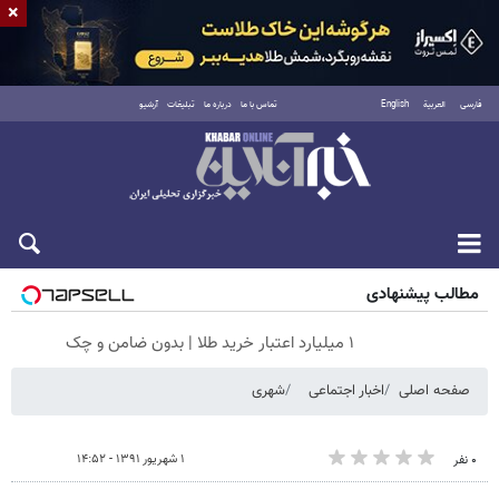
×
فارسی
العربية
English
تماس با ما
درباره ما
تبلیغات
آرشیو
شنبه ۱۷ مرداد ۱۴۰۵
مطالب پیشنهادی
۱ میلیارد اعتبار خرید طلا | بدون ضامن و چک
صفحه اصلی
اخبار اجتماعی
شهری
۱ شهریور ۱۳۹۱ - ۱۴:۵۲
۰ نفر