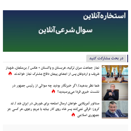
در بحث مشارکت کنید
نماز جماعت سران ترکیه، عربستان و پاکستان + عکس / بن‌سلمان، شهباز
شریف و اردوغان پس از امضای پیمان دفاع مشترک نماز خواندند
شما نظر بدهید/ اگر خبرنگار بودید چه سوالی از رئیس جمهور در
نشست خبری فردا می‌پرسیدید؟
سناتور آمریکایی خواهان ارسال اسلحه برای شورش در ایران شد / تد
کروز: فرقی نمی‌کند پسر شاه روی کار بیاید یا مریم رجوی، هر کسی جز
جمهوری اسلامی