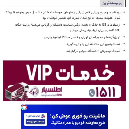
پربیننده‌ترین
بازداشت دو جراح زیبایی قلابی/ یکی از متهمان: حوصله نداشتم 7-8 سال درس بخوانم تا پزشک
شوم؛ عفونت بیماران یا کج شدن صورت آنها تقصیر خودشان بود
از سقوط در QS تا حذف از تایمز، وقتی سیاست دانشگاه را قربانی می‌کند/ روایت حذف
دانشگاه‌های ایران از رتبه‌بندی‌های جهانی
در بزرگراه‌ها و معابر اصلی تهران چه خبر است؟/ توضیح پلیس
شست‌وشوی این ماده غذایی را جدی بگیرید
تصادف زنجیره‌ای ۴ دستگاه خودرو مرگبار شد