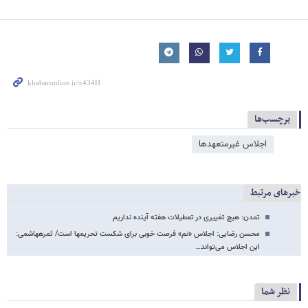
برچسب‌ها
اجلاس غیرمتعهدها
خبرهای مرتبط
تمدن: هیچ تغییری در تعطیلات هفته آینده نداریم
محسن رضایی: اجلاس «نم» فرصت خوبی برای شکست تحریم​ها است/ ثمره​هاشمی:
این اجلاس می‌تواند…
نظر شما