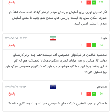
پاسخ
2
128
اگر تعطیلی تهران برای آسایش و راحتی مردم در نظر گرفته شده است لطفاً در
صورت امکان سری به ایست بازرسی های سطح شهر بزنید تا معنی آسایش
مردم را بیشتر لمس کنید
شیدا
۱۶:۳۴ - ۱۳۹۱/۰۶/۰۱
پاسخ
3
34
ببخشید شاغلان در شرکتهای خصوصی آدم نیستند>هم چند برابر کارمندای
دولت کار میکنن و هم مزایای کمتری میگیرن.ماشالا تعطیلات هم که کم
ندارن.واقعا چرخ این مملکتو خوشونم میدونن که شرکتهای خصوصی میگردونن
چرا تعطیل کنن؟؟
بدون نام
۱۶:۵۹ - ۱۳۹۱/۰۶/۰۱
پاسخ
3
26
با سلام در مورد تعطيلي شرکت هاي خصوصي هيئت دولت چه نظري داشت؟