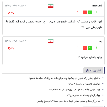
۱۸:۳۳ - ۱۳۹۱/۰۶/۰۱
masoud
پاسخ
1
7
اون اقایون دولتی که شرکت خصوصی دارن را چرا نیمه تعطیل کرده اند فقط تا
ظهر یعنی چی >؟
رسا
۱۸:۳۳ - ۱۳۹۱/۰۶/۰۱
پاسخ
1
8
برای راحتی مردم؟؟!!!
آخرین اخبار
دلایل پارگی رگ خونی در چشم/ چه موقع باید به پزشک مراجعه کنیم؟
توقیف کامیون با راننده ۸ ساله
پیش‌بینی وضعیت هوا طی روزهای آینده اعلام شد
پیام اژه‌ای به‌مناسبت روز خبرنگار
در بزرگراه‌ها و معابر اصلی تهران چه خبر است؟/ توضیح پلیس