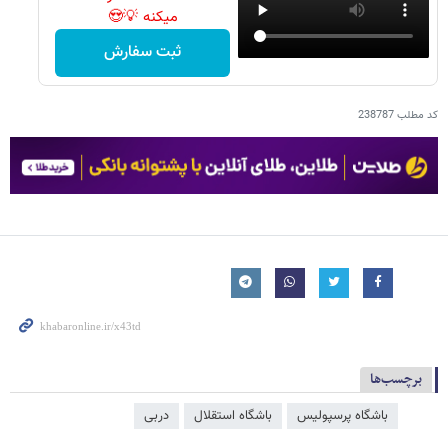
میکنه 💡😍
ثبت سفارش
کد مطلب
238787
برچسب‌ها
باشگاه پرسپولیس
باشگاه استقلال
دربی