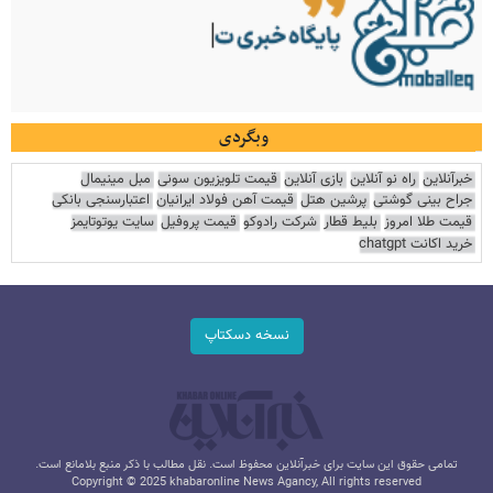
وبگردی
خبرآنلاین
راه نو آنلاین
بازی آنلاین
قیمت تلویزیون سونی
مبل مینیمال
جراح بینی گوشتی
پرشین هتل
قیمت آهن فولاد ایرانیان
اعتبارسنجی بانکی
قیمت طلا امروز
بلیط قطار
شرکت رادوکو
قیمت پروفیل
سایت یوتوتایمز
خرید اکانت chatgpt
نسخه دسکتاپ
تمامی حقوق این سایت برای خبرآنلاین محفوظ است. نقل مطالب با ذکر منبع بلامانع است.
Copyright © 2025 khabaronline News Agancy, All rights reserved