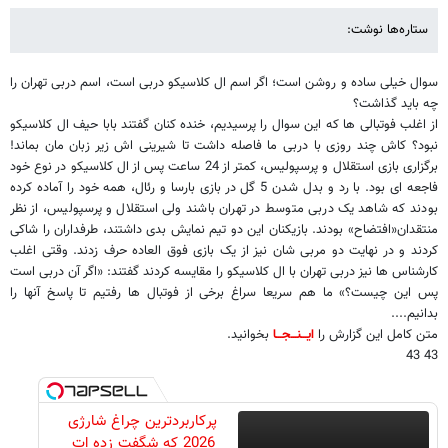
ستاره‌ها نوشت:
سوال خیلی ساده و روشن است؛ اگر اسم ال کلاسیکو دربی است، اسم دربی تهران را
چه باید گذاشت؟
از اغلب فوتبالی ها که این سوال را پرسیدیم، خنده کنان گفتند بابا حیف ال کلاسیکو
نبود؟ کاش چند روزی با دربی ما فاصله داشت تا شیرینی اش زیر زبان مان بماند!
برگزاری بازی استقلال و پرسپولیس، کمتر از 24 ساعت پس از ال کلاسیکو در نوع خود
فاجعه ای بود. با رد و بدل شدن 5 گل در بازی بارسا و رئال، همه خود را آماده کرده
بودند که شاهد یک دربی متوسط در تهران باشند ولی استقلال و پرسپولیس، از نظر
منتقدان«افتضاح» بودند. بازیکنان این دو تیم نمایش بدی داشتند، طرفداران را شاکی
کردند و در نهایت دو مربی شان نیز از یک بازی فوق العاده حرف زدند. وقتی اغلب
کارشناس ها نیز دربی تهران با ال کلاسیکو را مقایسه کردند گفتند: «اگر آن دربی است
پس این چیست؟» ما هم سریعا سراغ برخی از فوتبال ها رفتیم تا پاسخ آنها را
بدانیم....
متن كامل این گزارش را
ایـــنـــجـــا
بخوانید.
43 43
پرکاربردترین چراغ شارژی
2026 که شگفت زده ات