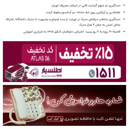
دستگیری دو متهم گردنبند قاپی در خیابان معروف تهران
علاءالدین و آرژانتین روی خط حادثه؛ دو آسانسور سقوط کردند
دستگیری جاعلان حرفه‌ای مدرک در تهران؛ از سند ازدواج و پاسپورت تا مدرک دانشگاه/ اعتراف
جاعل اصلی به جعل ۴ هزار مدرک
فاصله ۲۰ روزه به ۹ روز رسید؛ اعتراض داوطلبان کنکور ۱۴۰۵ به نابرابری آموزشی