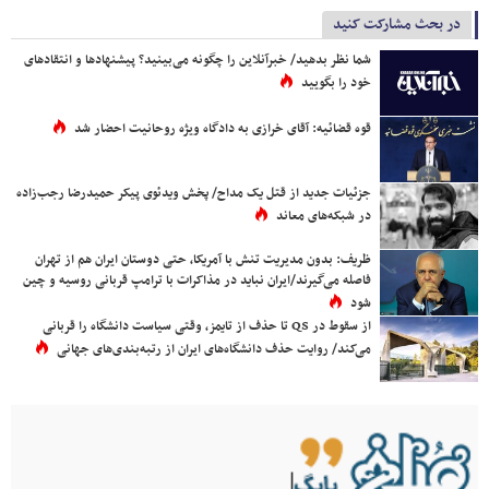
در بحث مشارکت کنید
شما نظر بدهید/ خبرآنلاین را چگونه می‌بینید؟ پیشنهادها و انتقادهای
خود را بگویید
قوه قضائیه: آقای خرازی به دادگاه ویژه روحانیت احضار شد
جزئیات جدید از قتل یک مداح/ پخش ویدئوی پیکر حمیدرضا رجب‌زاده
در شبکه‌های معاند
ظریف: بدون مدیریت تنش با آمریکا، حتی دوستان ایران هم از تهران
فاصله می‌گیرند/ایران نباید در مذاکرات با ترامپ قربانی روسیه و چین
شود
از سقوط در QS تا حذف از تایمز، وقتی سیاست دانشگاه را قربانی
می‌کند/ روایت حذف دانشگاه‌های ایران از رتبه‌بندی‌های جهانی