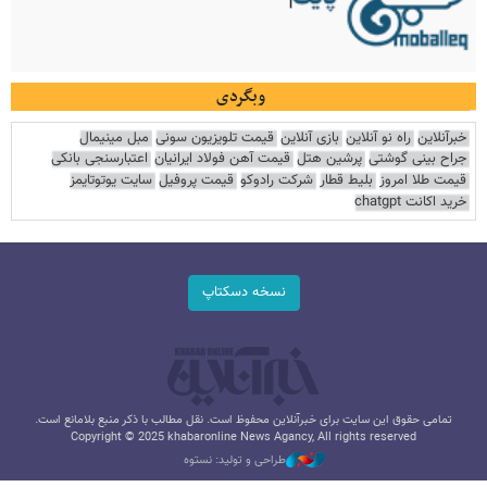
وبگردی
خبرآنلاین
راه نو آنلاین
بازی آنلاین
قیمت تلویزیون سونی
مبل مینیمال
جراح بینی گوشتی
پرشین هتل
قیمت آهن فولاد ایرانیان
اعتبارسنجی بانکی
قیمت طلا امروز
بلیط قطار
شرکت رادوکو
قیمت پروفیل
سایت یوتوتایمز
خرید اکانت chatgpt
نسخه دسکتاپ
تمامی حقوق این سایت برای خبرآنلاین محفوظ است. نقل مطالب با ذکر منبع بلامانع است.
Copyright © 2025 khabaronline News Agancy, All rights reserved
طراحی و تولید: نستوه