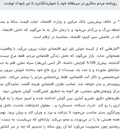
روزنامه مردم سالاری در سرمقاله خود با عنوان«نگذارید تا دیر شود!» نوشت:
*
بر خلاف پیش‌بینی بانک مرکزی و وزارت اقتصاد، حباب قیمت سکه و بمب ار
لحظه بزرگ و بزرگ‌تر می‌شود و با زمان حال به ما می‌گوید که دانش اقتصاد، 
که در عالمش سیر کنیم؛ اقتصاد، محاسبه در ارقام است.
*آمارهایی که از کیسه خوش باور تیم اقتصادی دولت بیرون می‌آید، با واقعیت‌
همخوانی ندارد. بازار می‌گوید که عامل زندگی اقتصادی مردم، فقط مرغ نیس
گذشته، بیش‌از
100%
افزایش داشته. اگر کسی این‌هارا سیاه نمایی قلم به دست
«یاشلاق نخورده و یا عدد بلد نیست!» از برج عاج خود ساخته خویش بیرون بیایی
غیرتخصصی و ناکار آمد اقتصادی، فقط بی‌اعتمادی مردم را بیشتر می‌کند. نشان
پیچیده‌تر و بد‌تر خواهد شد. صاحب نظران اقتصادی هرچه گفتند، نمایندگان 
مرکز پژوهش‌های مجلس، هر آنچه به تحقیق علمی‌گفت، گوش شنوایی نبود. هم
نظریه‌های دقیق علمی‌و آماری، پس گوش انداخته شده و امروز سپاه را به فری
ارزی را رو کند. «ارز»، «سکه»، «مسکن» و... معلول اشتباهات ماست، عامل و
ویرانگری بستر مناسب می‌جوید تا بتراشد و ببرد و ویران کند و پیش برود. ب
همه هستی ما را در می‌نوردد و محو می‌کند. یارانه‌ای که می‌بایست به سمت
ریختیم چون محبوبیت می‌آورد اما آن روی سکه را ندیدیم که چه بر سر کشاورز