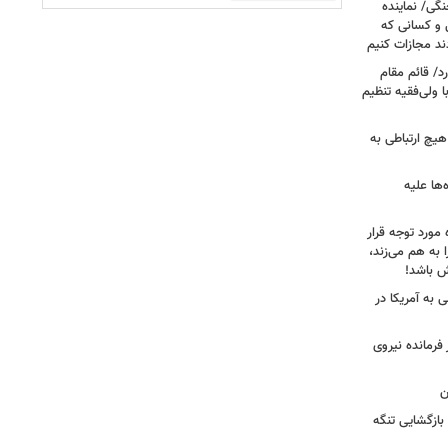
نگی/ نماینده
 و کسانی که
دند مجازات کنیم
د/ قائم مقام
 ولی‌فقیه تنظیم‌
هیچ ارتباطی به
ها علیه
 مورد توجه قرار
 به هم می‌زند،
ش باشد!
 به آمریکا در
فرمانده نیروی
ن
بازگشایی تنگه