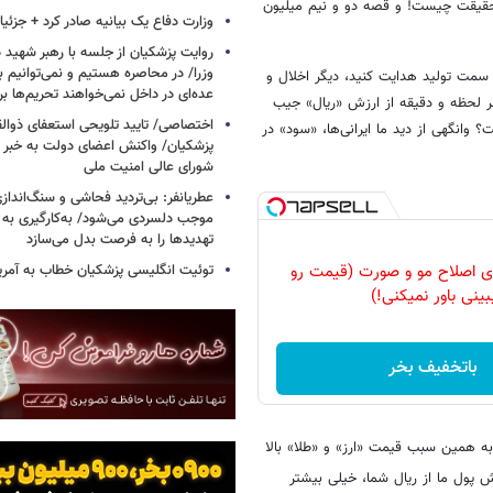
ه حقیقت چیست! و قصه دو و نیم میلیون
وزارت دفاع یک بیانیه صادر کرد + جزئی
روایت پزشکیان از جلسه با رهبر شهید د
وزرا/ در محاصره هستیم و نمی‌توانیم بن
ه سمت تولید هدایت کنید، دیگر اخلال و
عده‌ای در داخل نمی‌خواهند تحریم‌ها ب
هر لحظه و دقیقه از ارزش «ریال» جیب
اختصاصی/ تایید تلویحی استعفای ذوال
وانگهی از دید ما ایرانی‌ها، «سود» در
پزشکیان/ واکنش اعضای دولت به خبر ا
شورای عالی امنیت ملی
عطریانفر: بی‌تردید فحاشی و سنگ‌انداز
موجب دلسردی می‌شود/ به‌کارگیری به 
تهدیدها را به فرصت بدل می‌سازد
توئیت انگلیسی پزشکیان خطاب به آمریکا
رای اصلاح مو و صورت (قیمت رو
بینی باور نمیکنی!)
باتخفیف بخر
ه همین سبب قیمت «ارز» و «طلا» بالا
ش پول ما از ریال شما، خیلی بیشتر