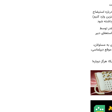
ات
رباره استیضاح
زین وارد کنیم/
رداشته شود
قدر توسط
ستعفای دبیر
ی به مسئولان،
موقع دیپلماسی،
؛ هرگز دوباره!