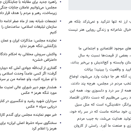
راهبرد جدید برای مقابله با جنایتکاران ج
مجلس: می‌توانیم عاملان جنایات جنگی
زیرساخت‌، رهبر و مردم را هدف قرار دا
تجمعات شبانه بعد از ماه صفر ادامه دار
ز نه تنها نترکید و نمی‌ترکد بلکه هر
سازمان تبلیغات اسلامی: ساعت‌مان را با
خیال شاعرانه و زندگی رویایی هنر نیست
کنیم
نماینده مجلس: مذاکرات ایران و عمان 
بازگشایی تنگه هرمز ندارد
های موجود اقتصادی و اجتماعی ما
واکنش سروش محلاتی به احکام دادگاه‌
ت، بعضی از قیمت‌ها نسبت به سال
«اعتراض خشن»
ان وابسته و کج‌اندیش و بی‌خبر بداند،
گفتاری از آیت‌الله جوادی آملی که دوباره
د و واقعیت را ببینید! بیانات
گرفت؛ اگر کسی عامداً وحدت اسلامی را
، آنکه هر جا دولت وارد می‌شود، اوضاع
با او مبارزه کنید، ولو عمامه من بر سر
منتخب مردم در مجلس، هرچه پند دادند،
هشدار مهم دبیر شورای عالی امنیت ملی
ه از سر درد و دلسوزی بود، همه این
مورد تنگه هرمز + عکس
اد رسی می‌طلبیم که دست دلالان اقتصاد
سرداران شهید رشید و تنگسیری در کنار 
یرانگر، «نقدینگی» است که مثل سیل
دریایی سپاه + عکس
همن خود ساخته ماست که در سر راه خود،
خبر مهم نماینده مجلس برای گندم کارا
 تولید هدایت می‌شد، به جیب مردم
سخنگوی سپاه «شرط اصلی ایران» برای 
ی و صنعت ما آورد. راستی از کاروان
هرمز را اعلام کرد