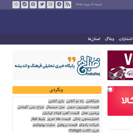
شنبه ۱۷ مرداد ۱۴۰۵
انتشارات
وبلاگ
استان‌ها
وبگردی
خبرآنلاین
راه نو آنلاین
بازی آنلاین
قیمت تلویزیون سونی
مبل مینیمال
جراح بینی گوشتی
پرشین هتل
قیمت آهن فولاد ایرانیان
اعتبارسنجی بانکی
قیمت طلا امروز
بلیط قطار
شرکت رادوکو
قیمت پروفیل
سایت یوتوتایمز
خرید اکانت chatgpt