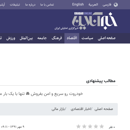
فارسی
العربية
English
تماس با ما
درباره ما
تبلیغات
آرشی
صفحه اصلی
سیاست
اقتصاد
فرهنگ
جامعه
بین‌الملل
ورزش
تا
مطالب پیشنهادی
خودروت رو سریع و امن بفروش 🚘 تنها با یک بار م
صفحه اصلی
اخبار اقتصادی
بازار مالی
۹ مهر ۱۳۹۱ - ۰۹:۱۱
۰ نفر