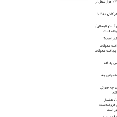
شوک به بازار کار آمریکا/ اقتصاد امریکا ۲۳ هزار شغل از
گزارشی از بازار برنج؛ قیمت‌ها همچنان در کانال ۴۵۰ تا
آب در تابستان/
ا رفته است
قدر است؟
داخت معوقات
 پرداخت معوقات
س به قله
 مشمولان چه
ر چه صورتی
نند
ن / هشدار
 فروخته‌شده
ور است