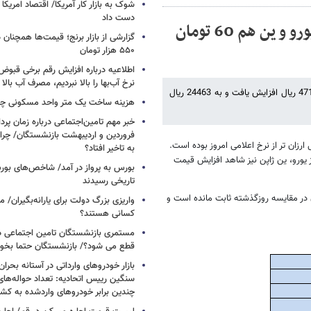
دست داد
نرخ دلار مبادله ای 47 تومان گران تر شد/نرخ یورو و ین هم 60 تومان
۵۵۰ هزار تومان
اطلاعیه درباره افزایش رقم برخی قبوض 
نرخ آب‌بها را بالا نبردیم، مصرف آب بال
قیمت هر دلار آمریکا در مبادلات امروز اتاق ارز در مقایسه با نرخ روز گذشته، 471 ریال افزایش یافت و به 24463 ریال
هزینه ساخت یک متر واحد مسکونی چ
خبر مهم تامین‌اجتماعی درباره زمان پر
فروردین و اردیبهشت بازنشستگان/ چرا
 در این اتاق سه شنبه گذشته 23622 ریال مبادله شده بود که 841 ریال ارزان تر از نرخ اعلامی امروز بوده است.
به تاخیر افتاد؟
هد رشد 606 ریالی قیمت بود. پس از یورو، ین ژاپن نیز شاهد افزایش قیمت
بورس به پرواز در آمد/ شاخص‌های بور
تاریخی رسیدند
ن در مقایسه روزگذشته ثابت مانده است و
واریزی بزرگ دولت برای یارانه‌بگیران/
کسانی هستند؟
مستمری بازنشستگان تامین اجتماعی د
قطع می شود؟/ بازنشستگان حتما بخوا
بازار خودروهای وارداتی در آستانه بحرا
سنگین رییس اتحادیه: تعداد حواله‌های
چندین برابر خودروهای واردشده به کش