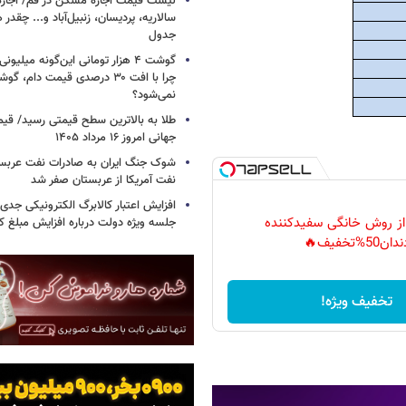
لیست قیمت اجاره مسکن در قم/ اجاره آ
سالاریه، پردیسان، زنبیل‌آباد و... چقدر 
جدول
گوشت ۴ هزار تومانی این‌گونه میلی
چرا با افت ۳۰ درصدی قیمت دام، گ
نمی‌شود؟
طلا به بالاترین سطح قیمتی رسید/ قی
جهانی امروز ۱۶ مرداد ۱۴۰۵
شوک جنگ ایران به صادرات نفت عربست
نفت آمریکا از عربستان صفر شد
افزایش اعتبار کالابرگ الکترونیکی جدی
 از روش خانگی سفیدکننده
جلسه ویژه دولت درباره افزایش مبلغ کا
دان50%تخفیف🔥
تخفیف ویژه!