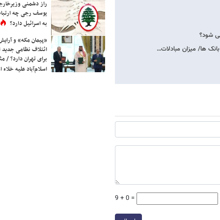
راز دشمنی وزیرخارجه 
یوسف رجی چه ارتباط
به اسرائیل دارد؟
«پیمان مکه» و آرایش
نک ها/ میزان مبادلات…
ائتلاف نظامی جدید 
برای تهران دارد؟ / مث
اسلام‌آباد علیه خلاء
9 + 0 =