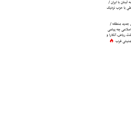
لبنان با ایران /
ی با حزب نزدیک
 جدید منطقه /
اسلامی چه پیامی
لث ریاض، آنکارا و
 امنیتی غرب