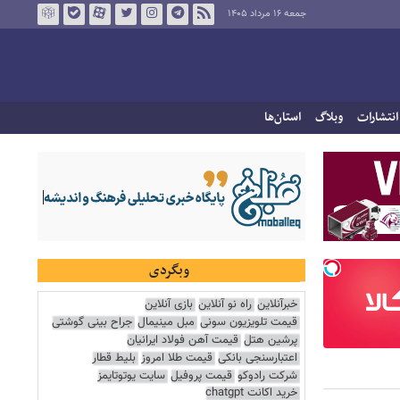
جمعه ۱۶ مرداد ۱۴۰۵
انتشارات
وبلاگ
استان‌ها
وبگردی
خبرآنلاین
راه نو آنلاین
بازی آنلاین
قیمت تلویزیون سونی
مبل مینیمال
جراح بینی گوشتی
پرشین هتل
قیمت آهن فولاد ایرانیان
اعتبارسنجی بانکی
قیمت طلا امروز
بلیط قطار
شرکت رادوکو
قیمت پروفیل
سایت یوتوتایمز
خرید اکانت chatgpt