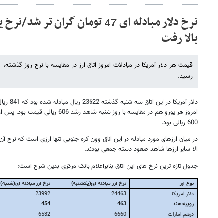
بالا رفت
رسید.
دلار آمریکا
امروز هر یورو هم در مقایسه با روز شنبه شا
600 ریالی بود.
در میان ارزهای مورد مبادله در این اتاق وون کره جنوبی تنها ارزی است که نرخ آ
الا سایر ارزها شاهد صعود دسته جمعی بودند.
جدول تازه ترین نرخ های این اتاق بنابراعلام بانک مرکزی بدین شرح است:
نوع ارز
نرخ ارز مبادله ای(
یک
شنبه)
نرخ ارز مبادله ای(شنبه)
دلار آمریکا
24463
23992
روپیه هند
463
454
درهم امارات
6660
6532