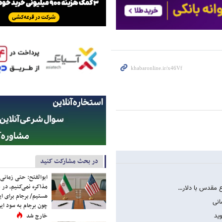
در بحث مشارکت کنید
ابوالفتح: حتی زمانی 
مذاکره نمی‌کنیم، در 
اع مقدس با دلار…
هستیم/ برجام برای ای
چون برجام به سود ایرا
ید
خارج شد