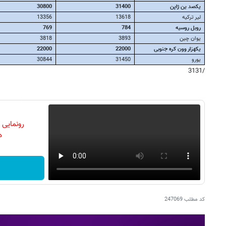
یکصد ین ژاپن
31400
30800
لیر ترکیه
13618
13356
روبل روسیه
784
769
یوان چین
3893
3818
یکهزار وون کره جنوبی
22000
22000
یورو
31450
30844
/3131
رونمایی
دن
کد مطلب
247069