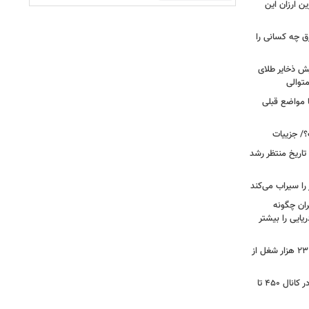
ین ارزان این
ق چه کسانی را
یش ذخایر طلای
توالی
ا مواضع قبلی
؟/ جزییات
تاریخ منتظر رشد
یران چگونه
ریایی را بیشتر
شوک به بازار کار آمریکا/ اقتصاد امریکا ۲۳ هزار شغل از
گزارشی از بازار برنج؛ قیمت‌ها همچنان در کانال ۴۵۰ تا