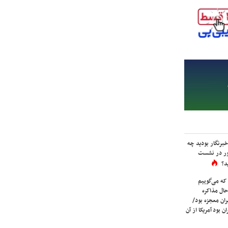
برنگار بودید چه
ور در نشست
د؟
که می‌گوییم
حال مذاکره
ران معجزه بود/
ن بود آمریکا از آن