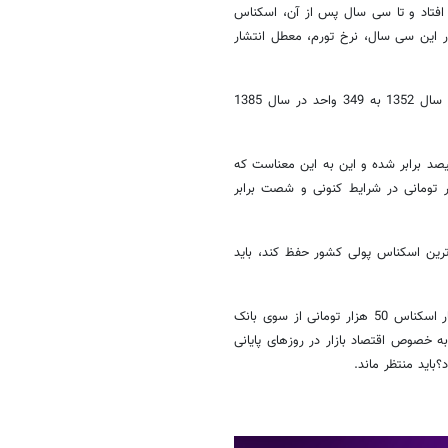
 بانک مرکزی ایران اتفاق افتاد و تا سی سال پس از‌ آن، اسکناس
در این سی سال، نرخ تورم، معطل انتشار
بنا بر اعلام بانک مرکزی، شاخص کل تورم به قیمت‌های ثابت از عدد 1.3 در سال 1352 به 349 واحد در سال 1385
رفی به طور متوسط در 33 سال گذشته، سیصد برابر شده و این به این معناست که
، سیصد برابر اسکناس هزار تومانی در شرایط کنونی و شصت برابر
ترین اسکناس پولی کشور حفظ کند، باید
همان اتفاقی که در آخرین روزهای سال 86 در حال رخ دادن بود و خبر انتشار اسکناس 50 هزار تومانی از سوی بانک
به خصوص اقتصاد بازار در روزهای پایانی
؟باید منتظر ماند.