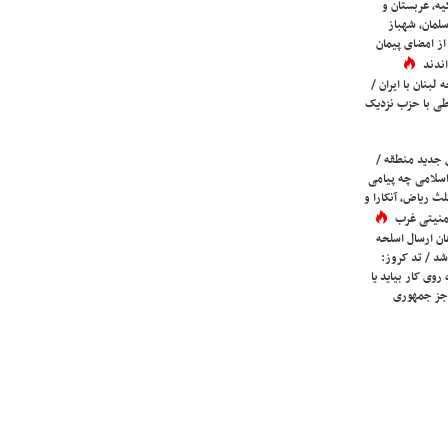
یه، عربستان و
لمان، شهباز
ز امضای پیمان
ندند
لبنان با ایران /
ی با حزب نزدیک
 جدید منطقه /
اسلامی چه پیامی
لث ریاض، آنکارا و
 امنیتی غرب
ان ارسال اسلحه
شد / تد کروز:
روی کار بیاید یا
جز جمهوری