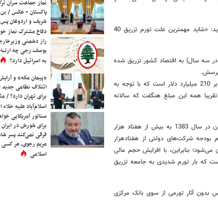
نماز جماعت سران ترک
پاکستان + عکس / بن‌س
شریف و اردوغان پس ا
غلامرضا مصباحی ‌مقدم نماینده‌ مردم تهران در مجلس به "خبرآنلاین" می گوید: «شاید مهمترین علت تورم تزریق 40
دفاع مشترک نماز خوا
راز دشمنی وزیرخارجه 
یوسف رجی چه ارتباط
در سه سال) به اقتصاد کشور تزریق شده
به اسرائیل دارد؟
پرسش.
«پیمان مکه» و آرایش
بنا بر آمارهای رسمی ، مجموع درآمد نفتی کشور در سه سال 1384ـ86 بالغ بر 210 میلیارد دلار است که با توجه به
ائتلاف نظامی جدید 
یبا همه این مبلغ هنگفت که سالانه
برای تهران دارد؟ / مث
اسلام‌آباد علیه خلاء
سناتور آمریکایی خواه
برای شورش در ایران 
بخشی از این تزریق در افزایش بودجه عمومی دولت از 47 هزار میلیارد تومان در سال 1383 به بیش از هفتاد هزار
فرقی نمی‌کند پسر شاه 
 افزایش حجم بودجه شرکت‌های دولتی از هفتادهزار
مریم رجوی، هر کسی 
ر سال 1383 به 180 هزار میلیارد تومان در سال 1386، نمایان می‌شود؛ بنابراین، با افزایش حجم مالی
اسلامی
ت که بار تورم شدیدی به جامعه تزریق
اس بدون آثار تورمی از سوی بانک مرکزی