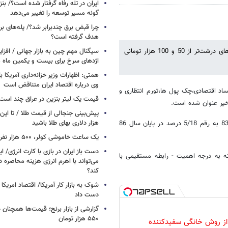
ایران در تله رفاه گرفتار شده است؟/ بنز
گونه مسیر توسعه را تغییر می‌دهد
چرا قبض برق چندبرابر شد؟/ پله‌های بر
هدف گرفته است؟
دولت چنان به افزایش حجم نقدینگی و تورم دامن زده که انتشار اسکناس‌های درشت‌تر از 50 و 100 هزار تومانی
سیگنال‌ مهم چین به بازار جهانی / افزا
اژدهای سرخ برای بیست و یکمین ماه م
همتی: اظهارات وزیر خزانه‌داری آمریکا ب
وی درباره اقتصاد ایران متناقض است
ساد اقتصادی،چک پول ها،تورم انتظاری و
قیمت یک لیتر بنزین در عراق چند است
خیر عنوان شده است.
پیش‌بینی جنجالی از قیمت طلا / تا این 
هزار دلاری بهای طلا باشید
تورمی که بر اساس آمار های منتشره بانک مرکزی از رقم 12 درصد در سال 83 به رقم 5/18 درصد در پایان سال 86
یک ساعت خاموشی کولر، ۵۰۰ هزار نفر را سیراب می‌کند
دست باز ایران در بازی با کارت انرژی/ ا
ته به درجه اهمیت - رابطه مستقیمی با
می‌تواند با اهرم انرژی‌ هزینه محاصره د
کند؟
دست داد
۵۵۰ هزار تومان
 از روش خانگی سفیدکننده