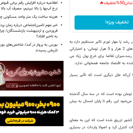
دان50%تخفیف🔥
اطلاعیه درباره افزایش رقم برخی قبوض 
نرخ آب‌بها را بالا نبردیم، مصرف آب بال
هزینه ساخت یک متر واحد مسکونی چ
تخفیف ویژه!
خبر مهم تامین‌اجتماعی درباره زمان پر
فروردین و اردیبهشت بازنشستگان/ چرا
به تاخیر افتاد؟
شد یا مهار تورم تاثیر مستقیم دارد.به
بورس به پرواز در آمد/ شاخص‌های بور
عبارتی زمانی که حجم عظیمی از پول که شامل چک پول،پول درشت-اسکناس های 2 هزار و 5 هزار تومانی- و اعتباراتی
تاریخی رسیدند
رسد،میزان تقاضا برای خرج پول زیاد می
شده به اقتصاد جامعه همخوانی ندارد.
 آن‌که علل دیگری است که تأثیر بسیار
جم نقدینگی در ابتدای سال 1384، 68 هزار میلیارد تومان بوده است که در سه سال گذشته
ال 1387 رسیده است و پیش‌بینی می‌شود این رقم تا پایان امسال به بیش
د کشور تزریق شده است که این به معنای
ت کنترل کرد و اصولا واردات در بسیاری