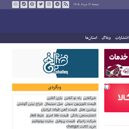
جمعه ۱۶ مرداد ۱۴۰۵
انتشارات
وبلاگ
استان‌ها
وبگردی
خبرآنلاین
راه نو آنلاین
بازی آنلاین
قیمت تلویزیون سونی
مبل مینیمال
جراح بینی گوشتی
پرشین هتل
قیمت آهن فولاد ایرانیان
اعتبارسنجی بانکی
قیمت طلا امروز
بلیط قطار
شرکت رادوکو
قیمت پروفیل
سایت یوتوتایمز
خرید اکانت chatgpt