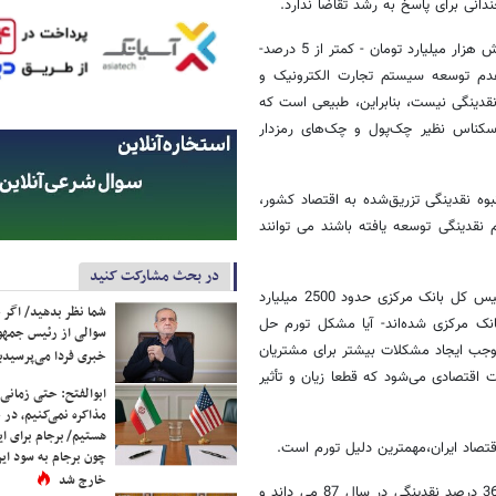
انی برای پاسخ به رشد تقاضا ندارد.
در این میان، در ابتدای سال جاری از 168 هزار میلیارد تومان نقدینگی، تنها شش هزار میلیارد تومان - کمتر از 5 درصد-
عدم توسعه سیستم تجارت الکترونیک و
نقدینگی نیست، بنابراین، طبیعی است که
 اسکناس نظیر چک‌پول و چک‌های رمزدار
وه نقدینگی تزریق‌شده به اقتصاد کشور،
نقدینگی توسعه یافته باشند می توانند
در بحث مشارکت کنید
به عبارت دیگر، در صورتی که این حجم از چک‌پول که نرخ مازاد آن توسط رئیس کل بانک مرکزی حدود 2500 میلیارد
شما نظر بدهید/ اگر خ
نک مرکزی شده‌اند- آیا مشکل تورم حل
سوالی از رئیس جمه
وجب ایجاد مشکلات بیشتر برای مشتریان
خبری فردا می‌پرسیدی
ات اقتصادی می‌شود که قطعا زیان و تأثیر
ابوالفتح: حتی زمانی 
مذاکره نمی‌کنیم، در 
هستیم/ برجام برای ای
تصاد ایران،مهمترین دلیل تورم است.
چون برجام به سود ایرا
خارج شد
مصباحی‌مقدم مهمترین علت تورم را تزریق 40 درصد نقدینگی در سال 65 و 36 درصد نقدینگی در سال 87 می داند و