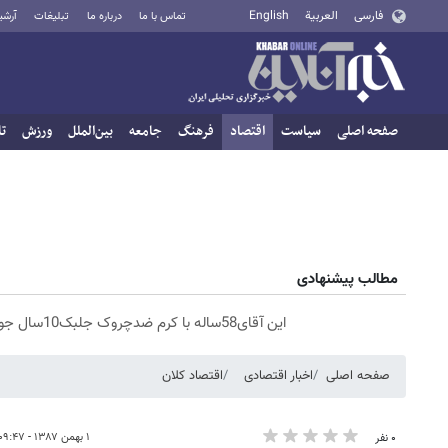
فارسی
العربية
English
تماس با ما
درباره ما
تبلیغات
آرشی
صفحه اصلی
سیاست
اقتصاد
فرهنگ
جامعه
بین‌الملل
ورزش
تا
مطالب پیشنهادی
این آقای58ساله با کرم ضدچروک جلبک10سال جوان شد(سفارش با تخفیف)
صفحه اصلی
اخبار اقتصادی
اقتصاد کلان
۱ بهمن ۱۳۸۷ - ۰۹:۴۷
۰ نفر