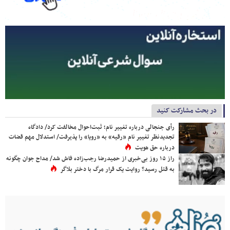
در بحث مشارکت کنید
رأی جنجالی درباره تغییر نام؛ ثبت‌احوال مخالفت کرد/ دادگاه
تجدیدنظر تغییر نام «رقیه» به «رویا» را پذیرفت/ استدلال مهم قضات
درباره حق هویت
راز ۱۵ روز بی‌خبری از حمیدرضا رجب‌زاده فاش شد/ مداح جوان چگونه
به قتل رسید؟ روایت یک قرار مرگ با دختر بلاگر