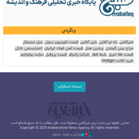
وبگردی
خبرآنلاین
راه نو آنلاین
بازی آنلاین
قیمت تلویزیون سونی
مبل مینیمال
جراح بینی گوشتی
پرشین هتل
قیمت آهن فولاد ایرانیان
اعتبارسنجی بانکی
قیمت طلا امروز
بلیط قطار
شرکت رادوکو
قیمت پروفیل
سایت یوتوتایمز
خرید اکانت chatgpt
نسخه دسکتاپ
تمامی حقوق این سایت برای خبرآنلاین محفوظ است. نقل مطالب با ذکر منبع بلامانع است.
Copyright © 2025 khabaronline News Agancy, All rights reserved
طراحی و تولید: نستوه