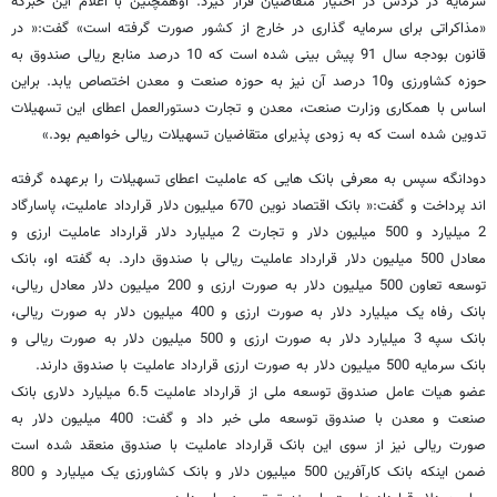
سرمایه در گردش در اختیار متقاضیان قرار گیرد. اوهمچنین با اعلام این خبرکه
«مذاکراتی برای سرمایه گذاری در خارج از کشور صورت گرفته است» گفت:« در
قانون بودجه سال 91 پیش بینی شده است که 10 درصد منابع ریالی صندوق به
حوزه کشاورزی و10 درصد آن نیز به حوزه صنعت و معدن اختصاص یابد. براین
اساس با همکاری وزارت صنعت، معدن و تجارت دستورالعمل اعطای این تسهیلات
تدوین شده است که به زودی پذیرای متقاضیان تسهیلات ریالی خواهیم بود.»
دودانگه سپس به معرفی بانک هایی که عاملیت اعطای تسهیلات را برعهده گرفته
اند پرداخت و گفت:« بانک‌ اقتصاد نوین 670 میلیون دلار قرارداد عاملیت، پاسارگاد
2 میلیارد و 500 میلیون دلار و تجارت 2 میلیارد دلار قرارداد عاملیت ارزی و
معادل 500 میلیون دلار قرارداد عاملیت ریالی با صندوق دارد. به گفته او، بانک
توسعه تعاون 500 میلیون دلار به صورت ارزی و 200 میلیون دلار معادل ریالی،
بانک رفاه یک میلیارد دلار به صورت ارزی و 400 میلیون دلار به صورت ریالی،
بانک سپه 3 میلیارد دلار به صورت ارزی و 500 میلیون دلار به صورت ریالی و
بانک سرمایه 500 میلیون دلار به صورت ارزی قرارداد عاملیت با صندوق دارند.
عضو هیات عامل صندوق توسعه ملی از قرارداد عاملیت 6.5 میلیارد دلاری بانک
صنعت و معدن با صندوق توسعه ملی خبر داد و گفت: 400 میلیون دلار به
صورت ریالی نیز از سوی این بانک قرارداد عاملیت با صندوق منعقد شده است
ضمن اینکه بانک کارآفرین 500 میلیون دلار و بانک کشاورزی یک میلیارد و 800