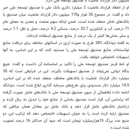
میلیون دلار قرارداد عامیت با صندوق توسعه ملی دارد.
او از انعقاد قرارداد عاملیت 2 میلیارد دلاری بانک ملی با صندوق توسعه ملی خبر
داد و گفت: در مجموع 35 هزار و170 میلیون دلار قرارداد عاملیت میان صندوق با
بانک‌های عامل منعقد شده است، ضمن اینکه سهم صنعت و معدن به معنای عام
71 درصد، آب و کشاورزی 22.7 درصد، مسکن 4.2 درصد، حمل و نقل 1.1 درصد
و سایر بخش‌ها کمتر از یک درصد از منابع صندوق استفاده کرده‌اند.
به گفته دودانگه، 283 طرح به صورت ارزی در استانهای مختلف برای دریافت منابع
توانسته‌اند منابع صندوق توسعه ملی را مسدود کنند که بر این اساس، به آنها
تسهیلات اختصاص خواهد یافت.
او خط قرمز صندوق توسعه ملی را تاکید بر اساسنامه آن دانست و گفت: هیچ
بنگاه دولتی نمی‌تواند از صندوق تسهیلات بگیرند، این در شرایطی است که 35
میلیارد دلار قرارداد عاملیت با بانک‌های مختلف منعقد شده که بر این اساس،
14.5 میلیارد دلار مسدودی برای طرح‌های سرمایه گذاری ابلاغ شده است. دودانگه
ادامه داد:« تفاهماتی از سوی صندوق توسعه ملی با بانک‌های عامل صورت گرفته
که براساس آن، قرار است صندوق بخشی از منابع خود را تبدیل به ریال کرده و
دراختیار بانک‌های عامل قرار دهد و بانک عامل نیز معادل همان مبالغی که
صندوق ارایه کرده است را به عنوان تسهیلات اختصاص دهد که ترکیب این دو
منبع عدد برزگ 15هزارمیلیارد تومان است که سود آن حداکثر 16 درصد تصویب
شده است.»