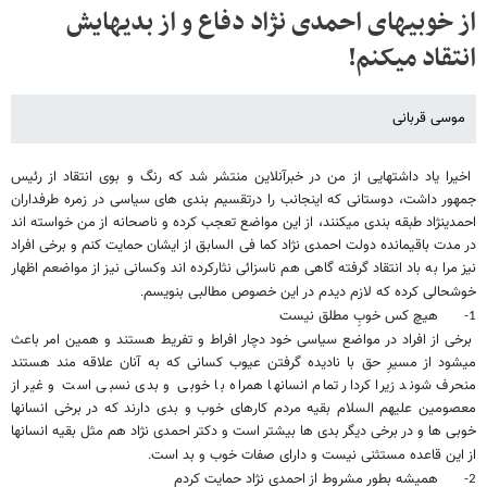
از خوبی​های احمدی نژاد دفاع و از بدی​هایش
انتقاد می​کنم!
موسی قربانی
اخیرا یاد داشت​هایی از من در خبرآنلاین منتشر شد که رنگ و بوی انتقاد از رئیس
جمهور داشت، دوستانی که اینجانب را درتقسیم بندی های سیاسی در زمره طرفداران
احمدی​نژاد طبقه بندی می​کنند، از این مواضع تعجب کرده و ناصحانه از من خواسته اند
در مدت باقیمانده دولت احمدی نژاد کما فی السابق از ایشان حمایت کنم و برخی افراد
نیز مرا به باد انتقاد گرفته گاهی هم ناسزائی نثارکرده اند وکسانی نیز از مواضعم اظهار
خوشحالی کرده که لازم دیدم در این خصوص مطالبی بنویسم
.
هیچ کس خوبِ مطلق نیست
1-
برخی از افراد در مواضع سیاسی خود دچار افراط و تفریط هستند و همین امر باعث
میشود از مسیرِ حق با نادیده گرفتن عیوب کسانی که به آنان علاقه مند هستند
منحرف شوند زیرا کردار تمام انسانها همراه با خوبی و بدی نسبی است و غیر از
معصومین علیهم السلام بقیه مردم کارهای خوب و بدی دارند که در برخی انسانها
خوبی ها و در برخی دیگر بدی ها بیشتر است و دکتر احمدی نژاد هم مثل بقیه انسانها
از این قاعده مستثنی نیست و دارای صفات خوب و بد است
.
همیشه بطور مشروط از احمدی نژاد حمایت کردم
2-