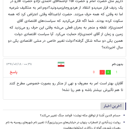
داریم مثل حضرت امام و حضرت آقا؟ آیاشماآقای احمدی نژادو حضرت آقارو در
یک ردیف قرار میدیدو انتقاد از هردوروجایزمیدونید؟دوم:امر به متکلیف شرعیه
اما نه وقتی که همه حرف میزنند. حضرت اباعبدالله وقتی اعتراض کرد که همه
سکوت کرده بودند. شما اگه فکر می‌کردید که سیاست‌های اقتصادی آقای
احمدی‌نژاد غلطه و منجر به بحران فعلی می‌شه وقتی این حرف رو می‌زدید که
زمین و زمان از آقای احمدی‌نژاد حمایت می‌کرد. آیا سیاست اقتصادی دولت
همین یکی دو ساله شکل گرفته؟دولت تغییر خاصی در مشی اقتصادی یکی دو
سال اخیرداده؟
بدون نام
۰۰:۳۸ - ۱۳۹۱/۰۷/۱۸
پاسخ
0
1
آقایان بهتر است امر به معروف و نهی از منکر رو بصورت خصوصی مطرح کنند
تا هم تأثیرش بیشتر باشه و هم ریا نشه!
آخرین اخبار
حسام الدین آشنا از توافق مکه نوشت؛ قواعد جنگ تغییر می‌کند؟
روایت زیدآبادی از اضطراب پنهان در خیابان‌های سن‌پترزبورگ/ تغییر نام شهرهای روسیه به نام
رهبران شوروی گواه از ریاکاری ایدئولوژی‌هاست