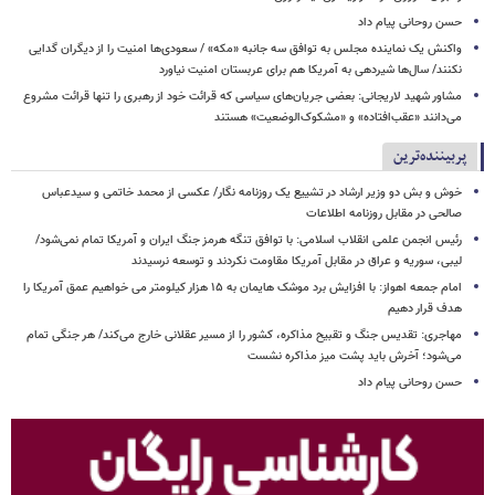
حسن روحانی پیام داد
واکنش یک نماینده مجلس به توافق سه جانبه «مکه» / سعودی‌ها امنیت را از دیگران گدایی
نکنند/ سال‌ها شیردهی به آمریکا هم برای عربستان امنیت نیاورد
مشاور شهید لاریجانی: بعضی جریان‌های سیاسی که قرائت خود از رهبری را تنها قرائت مشروع
می‌دانند «عقب‌افتاده» و «مشکوک‌الوضعیت» هستند
پربیننده‌ترین
خوش و بش دو وزیر ارشاد در تشییع یک روزنامه نگار/ عکسی از محمد خاتمی و سیدعباس
صالحی در مقابل روزنامه اطلاعات
رئیس انجمن علمی انقلاب اسلامی: با توافق تنگه هرمز جنگ ایران و آمریکا تمام نمی‌شود/
لیبی، سوریه و عراق در مقابل آمریکا مقاومت نکردند و توسعه نرسیدند
امام‌ جمعه اهواز: با افزایش برد موشک هایمان به ۱۵ هزار کیلومتر می خواهیم عمق آمریکا را
هدف قرار دهیم
مهاجری: تقدیس جنگ و تقبیح مذاکره، کشور را از مسیر عقلانی خارج می‌کند/ هر جنگی تمام
می‌شود؛ آخرش باید پشت میز مذاکره نشست
حسن روحانی پیام داد