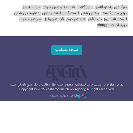
خبرآنلاین
راه نو آنلاین
بازی آنلاین
قیمت تلویزیون سونی
مبل مینیمال
جراح بینی گوشتی
پرشین هتل
قیمت آهن فولاد ایرانیان
اعتبارسنجی بانکی
قیمت طلا امروز
بلیط قطار
شرکت رادوکو
قیمت پروفیل
سایت یوتوتایمز
خرید اکانت chatgpt
نسخه دسکتاپ
تمامی حقوق این سایت برای خبرآنلاین محفوظ است. نقل مطالب با ذکر منبع بلامانع است.
Copyright © 2025 khabaronline News Agancy, All rights reserved
طراحی و تولید: نستوه