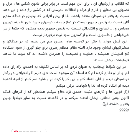
که انقلاب و ارزشهای آن ، برای آنان مهم است در برابر برخی قانون شکنی ها ، عزل و
نصبهای بی منطق و خارج از عرف و اتفاقات نادرستی که در کشور رخ داده و می دهد
نسبت به رفتار دولتمردان منتقد باشند. لذا از برخی افرادی که تردیدی در علاقه مندی
آنان نسبت به رئیس جمهور نیست در نماز جمعه ، درسهای حوزه های علمیه، تریبون
مجلس و ... نصایح و انتقاداتی نسبت به رئیس جمهور دیده می​شود که حتما از سر
خیرخواهی و دلسوزی است و از کمترین سوء نیت برخوردار نیست
.
این قبیل موارد را حتی در توصیه های رهبری هم می بینیم که در ملاقاتها و
سخنرانیهای ایشان وجود دارد البته مقام معظم رهبری برای جلو گیری از سوء استفاده
کج اندیشان همیشه ، حمایت و نصیحت را همزمان داشته اند که مردم ما شاهد
فرمایشات ایشان هستند
.
در این شرائط اینجانب به عنوان فردی که بر اساس تکلیف به احمدی نژاد رای داده
ام و از او دفاع کرده ام که اسناد آن موجود است حق دارم اگر انحرافی در رفتار
دولتمردان دیدم از انان انتقاد کنم و این کار را کرده ام و شاید هم کمتر از انچه اشتباه
دیده ام انتقاد کرده ام لذا با شهامت عرض میکنم
:
((از خوبی ها و کارهای مثبت احمدی نژاد دفاع میکنم همانطور که از کارهای خلاف
قانون وغیر منطقی ایشان انتقاد میکنم و در گذشته نسبت به سایر دولتها چنین
رفتاری داشته ام))
/2929