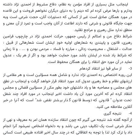
اینجانب مثل بسیاری از افراد مؤمن به نظام، دفاع مشروط از احمدی نژاد داشته
ودارم و بارها عرض کرده ام که دینم را به دنیای دیگران نخواهم فروخت و این قاعده
در مورد همگان صادق است غیر از کسانی که دستورات آنان، حجت شرعی است وبه
جهت جایگاه قانونی و شرعی که دارند اطاعت از آنان واجب است و تمرد از آن معنی و
منطق ندارد مثل رهبری و مراجع تقلید
.
شرائط دفاع من و امثالم از رئیس جمهور، حرکت احمدی نژاد در چارچوب فرامین
رهبری، قانون و پایبندی به شعارهای اولیه خودِ ایشان است شعارهائی از قبیل :
عدالت ، اشتغال ، محرومیت زدائی ، مبارزه با فساد ، مردمی بودن و ... . و تا زمانی
که شرائط یاد شده در ایشان باشد مورد حمایت خواهد بود و اگر از هر یک ، عدول
نماید در آن مورد حق انتقاد را برای همگان محفوظ است
.
از سایر قوا نیز انتقاد کرده​ام
3-
این رویه اختصاص به احمدی نژاد ندارد و شامل همه مسؤلین است و هر مقامی از
ارزشهای نظام و خط رهبری عدول کند مورد انتقاد قرار خواهد گرفت و اینجانب در نطق
های مجلس و مصاحبه ها و یاد داشتهای خود بطور مکرر از مسؤلین قضائی و مجلس
انتقاد کرده ام که آخرین مورد آن یاد داشت اخیر اینجانب در مورد افراد چند شغل
تحت عنوان " قانونی که توسط قانون گذار بیشتر نقض شد" است که آنرا در خبر
آنلاین ملاحظه می کنید
.
نتیجه گیری
4-
از آنچه گفته شد نتیجه می گیرم که چون انتقاد سازنده همان امر به معروف و نهی از
منکر شرعی است یک تکلیف دینی می باشد و به دلخواه اشخاص نمیشود آنرا انجام
داد یا ترک کرد لذا با توجه به اتفاقاتی که در چند سال اخیر افتاده طبیعی است کسانی