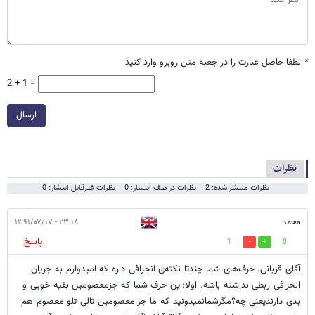
*
لطفا حاصل عبارت را در جعبه متن روبرو وارد کنید
2 + 1 =
ارسال
نظرات
نظرات منتشر شده: 2
نظرات در صف انتشار: 0
نظرات غیرقابل انتشار: 0
محمد
۲۳:۱۸ - ۱۳۹۱/۰۷/۱۷
پاسخ
1
0
آقای قربانی. حرف‌های شما چندتا نکته‌ی انحرافی داره که امیدوارم به جریان
انحرافی ربطی نداشته باشه. اولا:این حرف شما که جزمعصومین بقیه خوبی و
بدی دارندیعنی چه؟مگرشمانمیدونید که ما جز معصومین تالی تلو معصوم هم