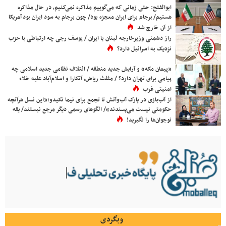
ابوالفتح: حتی زمانی که می‌گوییم مذاکره نمی‌کنیم، در حال مذاکره
هستیم/ برجام برای ایران معجزه بود/ چون برجام به سود ایران بود آمریکا
از آن خارج شد
راز دشمنی وزیرخارجه لبنان با ایران / یوسف رجی چه ارتباطی با حزب
نزدیک به اسرائیل دارد؟
«پیمان مکه» و آرایش جدید منطقه / ائتلاف نظامی جدید اسلامی چه
پیامی برای تهران دارد؟ / مثلث ریاض، آنکارا و اسلام‌آباد علیه خلاء
امنیتی غرب
از آب‌بازی در پارک آب‌وآتش تا تجمع برای نیما تکیدو؛«این نسل هرآنچه
حکومتی نیست می‌پسندند»/ الگوهای رسمی دیگر مرجع نیستند/ یقه
نوجوان‌ها را نگیرید!
وبگردی