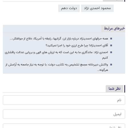
محمود احمدی ‌نژاد
دولت دهم
خبرهای مرتبط
همه حرف​های احمدی​نژاد درباره بازار ارز، گرانی​ها، رابطه با آمریکا، دفاع از جوانفکر،…
آقای احمدی​نژاد! چرا طرح ارزی خود را اجرا نمی​کنید؟
احمدی نژاد: ماندگاری ما به این است که به ارزش های الهی و برپایی عدالت پافشاری
کنیم
واکنش دبیرخانه مجمع تشخیص به تکذیب دولت: با توجه به نیاز جامعه به آرامش از
هرگونه…
نظر شما