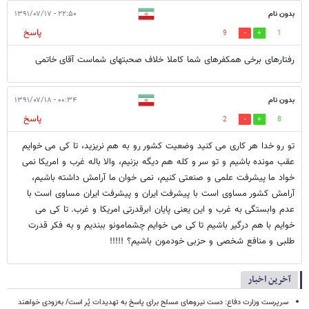
بدون نام
۲۲:۵۰ - ۱۳۹۱/۰۷/۱۷
پاسخ
9
1
رفتارهای برخی همکفرهای شما کاملا خلاف صحبتهای شماست آقای خاتمی
بدون نام
۰۰:۳۴ - ۱۳۹۱/۰۷/۱۸
پاسخ
2
8
تو رو خدا هر کاری می کنید وضعیت کشور رو به هم نریزید، تا کی می خوایم
عقب مونده باشیم و تو سر و کله هم دیگه بزنیم، والا باله غرب و امریکا نمی
خواد ما پیشرفت علمی و صنعتی کنیم، نمی خوان ما آرامش داشته باشیم،
آرامش کشور مساوی است با پیشرفت ایران و پیشرفت ایران مساوی است با
عدم وابستگی به غرب و این یعنی پایان ابرقدرتی امریکا و غرب. تا کی می
خوایم با هم درگیر باشیم تا کی می خوایم چشمامونو ببندیم و به فکر قدرت
طلبی و منافع شخصی و حزبی خودمون باشیم؟ !!!!!
آخرین اخبار
سرپرست وزارت دفاع: دست نیروهای مسلح برای پاسخ به تهدیدات پُر است/ به‌زودی خواهند