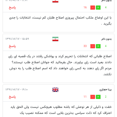
بدون نام
۱۱:۴۲ - ۱۳۹۱/۰۷/۱۷
پاسخ
16
4
با این اوضاع ملکب احتمال پیروزی اصلاح طلبان کم نیست، انتخابات را جدی
بگبرید .
بدون نام
۱۵:۵۹ - ۱۳۹۱/۰۷/۱۷
پاسخ
33
4
اصلاح طلبانی که انتخابات را تحریم کرند و یواشکی رفتند در یک قصبه ای رای
دادند بعید است رای بیاورند. حال بفرمائید که جوانان اصلاح طلب نیستند؟
مردم اگر رای دهند به کسی رای خواهند داد که اسم اصلاح طلب را به دوش
نکشد.
بینا حجازی
۱۹:۱۰ - ۱۳۹۱/۰۷/۱۷
پاسخ
11
2
خفت و ذلیلی از هر نوعش که باشه مطلوب هیچکس نیست ولی الحق باید
اعتراف کرد که ذلت سیاسی بدترین بلایی است که ممکنه نصیب یک