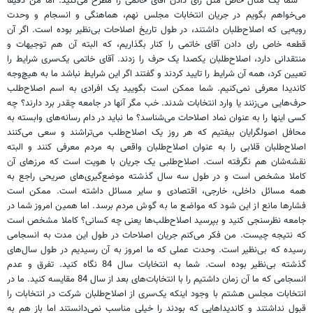
* شما یک مثال خاص مثل رای دادن آقای خاتمی را مطرح می‌کنید. اما من دقیقا
می‌خواهم بگویم در جریان انتخابات مجلس نهم، هماهنگی و انسجام و وحدت
رویه‌یی که اصلاح‌طلبان داشتند، در طول تاریخ اصلاحات بی‌نظیر بوده است. اگر آن
قطعه خاص رای دادن آقای خاتمی را کنار بگذاریم، که البته آن هم توجیهات و
منتقدانی دارد، اصلاح‌طلبان یکصدا یک حرف را زدند. آقای خاتمی یک‌سری شرایط را
تعیین کرد، همه آن شرایط را تایید کردند و گفتند اگر این شرایط نباشد ما به هیچ‌وجه
کاندیدا معرفی نمی‌کنیم. شما ممکن است بگویید یک افرادی به اسم اصلاح‌طلب
حرف‌هایی می‌زنند یا وارد انتخابات شدند. خب مگر آنها در جامعه چقدر برد دارند؟ چه
کسی اینها را به عنوان نماد اصلاحات می‌شناسد؟ ما نباید در دام رسانه‌های وابسته به
محافل اصولگرایان بیفتیم که هر روز یک اصلاح‌طلب می‌تراشند و سعی می‌کنند
اصلاح‌طلبان قلابی را به عنوان اصلاح‌طلبان واقعی به مردم معرفی کنند و البته
نقشه‌شان هم نگرفته است. اصلاح‌طلبی یک جریان با هویت است که مرزهای آن
کاملا مشخص است و در طول سه سال گذشته موضع‌گیری‌های صریحی راجع به
همه مسائل داخلی، خارجی، اقتصادی و سایر مسائل داشته است. ممکن است
فشارها مانع از این شود که مواضع ما به گوش مردم برسد. اما همین امروز شما در
جامعه نظرسنجی کنید و بپرسید اصلاح‌طلب‌ها یعنی چه کسانی؟ کاملا مشخص است
که نتیجه چیست. من فکر می‌کنم جریان اصلاحات در طول این مدت به انسجامی
رسیده که بی‌نظیر است. وحدت عملی که ما امروز به آن رسیدیم در طول سال‌های
گذشته بی‌نظیر بوده است. شما به انتخابات سال 84 نگاه کنید. تفرق و عدم
انسجامی که ما آن زمان داشتیم را با انتخابات‌های بعد از سال 84 مقایسه کنید. ما در
انتخابات مجلس هشتم با وجود اینکه یک‌سری از اصلاح‌طلبان شرکت در انتخابات را
قبول نداشتند و کاندیداهایی که بودند را خیلی مناسب نمی‌دانستند اما باز هم به