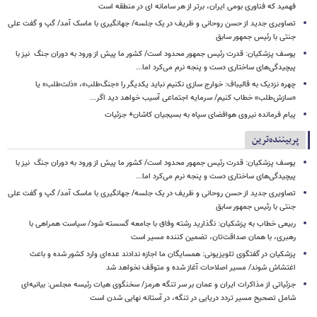
فهمید که فناوری بومی ایران، برتر از هر سامانه ای در منطقه است
تصاویری جدید از حسن روحانی و ظریف در یک جلسه/ جهانگیری با ماسک آمد/ گپ و گفت علی
جنتی با رئیس جمهور سابق
یوسف پزشکیان: قدرت رئیس‌ جمهور محدود است/ کشور ما پیش از ورود به دوران جنگ نیز با
پیچیدگی‌های ساختاری دست و پنجه نرم می‌کرد اما...
چهره نزدیک به قالیباف: خوارج سازی نکنیم نباید یکدیگر را «جنگ‌طلب»، «ذلت‌طلب» یا
«سازش‌طلب» خطاب کنیم/ سرمایه اجتماعی آسیب خواهد دید اگر...
پیام فرمانده نیروی هوافضای سپاه به بسیجیان کاشان+ جزئیات
پربیننده‌ترین
یوسف پزشکیان: قدرت رئیس‌ جمهور محدود است/ کشور ما پیش از ورود به دوران جنگ نیز با
پیچیدگی‌های ساختاری دست و پنجه نرم می‌کرد اما...
تصاویری جدید از حسن روحانی و ظریف در یک جلسه/ جهانگیری با ماسک آمد/ گپ و گفت علی
جنتی با رئیس جمهور سابق
ربیعی خطاب به پزشکیان: نگذارید رشته وفاق با جامعه گسسته شود/ سیاست همراهی با
رهبری، با همان صداقت‌تان، تضمین کننده مسیر است
پزشکیان در گفتگوی تلویزیونی: همسایگان ما اجازه ندادند عده‌ای وارد کشور شده و باعث
اغتشاش شوند/ مسیر اصلاحات آغاز شده و متوقف نخواهد شد
جزئیاتی از مذاکرات ایران و عمان بر سر تنگه هرمز/ سخنگوی هیات رئیسه مجلس: بیانیه‌ای
شامل تصحیح مسیر تردد دریایی در تنگه، در آستانه نهایی شدن است