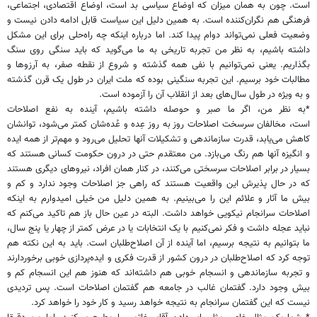
است. چون به همان میزان که اوضاع سیاسی بد است، اوضاع اقتصادی، اجتماعی،
فرهنگی هم نگران‌کننده است. به همین دلیل این سیاست قابل ادامه دادن نیست و
وضعیت فعلی نمی‌تواند دوام پیدا کند. اما درباره اینکه چه راه‌حلی برای این مشکل
داشته باشیم، به نظر من تجربه تاریخی به ما می‌گوید که باید سنگی روی سنگ
بگذاریم. یعنی نمی‌توانیم با نفی همه گذشته و شروع از نقطه صفر، به آرزوها و
مطالبات خود برسیم. این تجربه سنگینی بوده که ملت ایران در طول یک قرن گذشته
و به ویژه در طول سال‌های بعد از انقلاب آن را آزموده است
.
*به نظر من، اگر ما صبر و حوصله داشته باشیم، آینده به نفع اصلاحات
است، مخالفان سرسخت اصلاحات روز به روز عِده و عُده‌شان کمتر می‌شود، توانشان
کاهش می‌یابد، قدرت سازماندهی و تشکیلات آنها تحلیل می‌رود و مهم‌تر از همه ایده
و انگیزه آنها هم رنگ می‌بازد. من معتقدم حتی در درون حکومت کسانی هستند که
بسیار در برابر اصلاحات سرسختی می‌کنند، در کنار همان افراد، نیروهای دیگری هستند
که در حال پذیرش این واقعیت هستند که راهی جز اصلاحات وجود ندارد و کم و
بیش ما آثار و علائم این را می‌بینیم. به همین دلیل من خیلی امیدوارم به اینکه
اصلاحات سرانجام نیکویی خواهد داشت. البته در عین حال باز هم تاکید می‌کنم که
نباید عجله داشت و فکر نمی‌کنیم با یک انتخابات یا در عرض کمتر از چهار یا پنج سال،
ما بتوانیم به نتیجه برسیم، اما آینده از آن اصلاح‌طلبان است. باید به این نکته هم
توجه کرد که اصلاح‌طلبان در درون کشور از قدرت فکری و ایده‌پردازی خوبی برخوردارند
و تجربه سازماندهی و انسجام خوبی هم داشته‌اند که هنوز هم این انسجام کم و
بیش وجود دارد. گفتمان غالب در جامعه هم گفتمان اصلاحات است. پس تردیدی
نیست که این گفتمان سرانجام به نتیجه خواهد رسید و کار خود را خواهد کرد
.