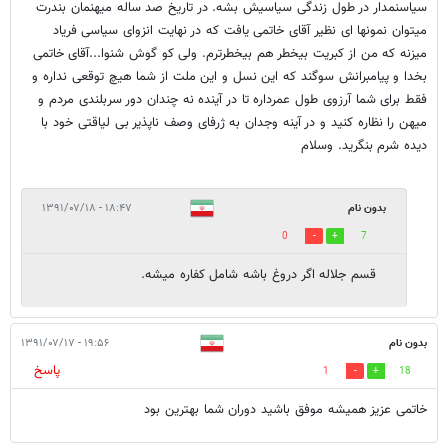
سیاسنمدار در طول زندگی سیاسیش بشه. در تاریخ صد ساله میهنمان بندرت
میتوان نمونها ای نظیر آقای خاتمی یافت که در نهایت انزوای سیاسی فریاد
میزنه که من از کبریت بیخطر هم بیخطرترم. ولی کو گوش شنوا...آقای خاتمی
بخدا و پیامبرانش سوگند که این نسل و این ملت از شما هیچ توقعی نداره و
فقط برای شما آرزوی طول عمرداره تا در آینده نه چندان دور سربلندی مردم و
میهن را نظاره کنید و در آینه وجدان به ژرفای وصف ناپذیر بی لیاقتی خود با
دیده شرم بنگرید. وسلام
بدون نام
۱۸:۴۷ - ۱۳۹۱/۰۷/۱۸
0
7
قسم جلاله اگر دروغ باشه شامل کفاره میشه.
بدون نام
۱۹:۵۶ - ۱۳۹۱/۰۷/۱۷
پاسخ
1
18
خاتمی عزیز همیشه موفق باشید دوران شما بهترین بود