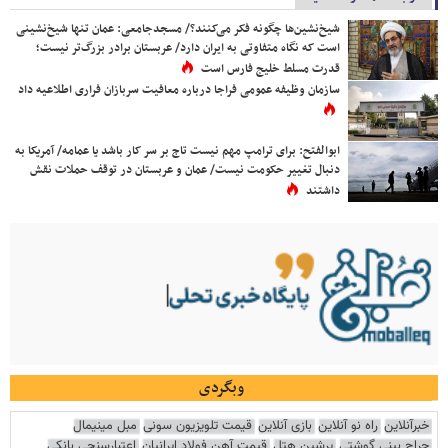
شیخ‌نشین‌ها چگونه فکر می‌کنند؟/ مسجدجامعی: عمان تنها شیخ‌نشینی
است که نگاه متفاوتی به ایران دارد/ عربستان برادر بزرگ‌تر نیست؛
قدرت مسلط خلیج فارس است
سازمان وظیفه عمومی فراجا درباره معافیت سربازان فراری اطلاعیه داد
ابوالفتح: برای ترامپ مهم نیست تاج بر سر کار باشد یا عمامه/ آمریکا به
دنبال تغییر حکومت نیست/ عمان و عربستان در توقف حملات نقش
داشتند
وبگردی
خبرآنلاین
راه نو آنلاین
بازی آنلاین
قیمت تلویزیون سونی
مبل مینیمال
جراح بینی گوشتی
پرشین هتل
قیمت آهن فولاد ایرانیان
اعتبارسنجی بانکی