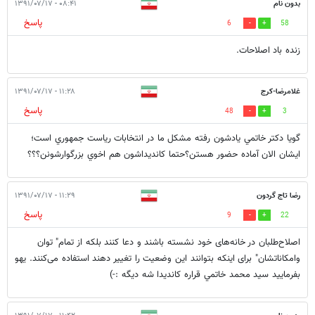
بدون نام
۰۸:۴۱ - ۱۳۹۱/۰۷/۱۷
پاسخ
6
58
زنده باد اصلاحات.
غلامرضا-كرج
۱۱:۲۸ - ۱۳۹۱/۰۷/۱۷
پاسخ
48
3
گويا دكتر خاتمي يادشون رفته مشكل ما در انتخابات رياست جمهوري است؛
ايشان الان آماده حضور هستن؟حتما كانديداشون هم اخوي بزرگوارشونن؟؟؟
رضا تاج گردون
۱۱:۲۹ - ۱۳۹۱/۰۷/۱۷
پاسخ
9
22
اصلاح‌طلبان در خانه‌های خود نشسته باشند و دعا کنند بلکه از تمام" توان
وامکاناتشان" برای اینکه بتوانند این وضعیت را تغییر دهند استفاده می‌کنند. يهو
بفرماييد سيد محمد خاتمي قراره كانديدا شه ديگه :-)