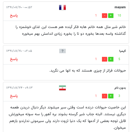
۰۰:۵۲ - ۱۳۹۱/۰۷/۲۰
mayam
پاسخ
1
10
خانم شیر مثل همه خانم هابه فکر آینده هم هست این غذای خوشمزه را
گذاشته واسه بعدها بخوره دو تا را بخوره زیادی اندامش بهم میخوره
کیمیا
۰۲:۰۵ - ۱۳۹۱/۰۷/۲۰
پاسخ
1
5
حیوانات فراتر از چیزی هستند که به انها می نگرید.
بدون نام
۰۹:۱۳ - ۱۳۹۱/۰۷/۲۴
پاسخ
1
3
این خاصیت حیوانات درنده است وقتی سیر میشوند دیگر دنبال دریدن طعمه
دیگری نیستند. البته جناب شیر گرسنه بشوند بره آهور را سه سوته میخورتش.
قابل توجه بعضی از آدمها که یک دنیا ثزوت دارند ولی سیرمونی ندارندو بازهم
میخوان.