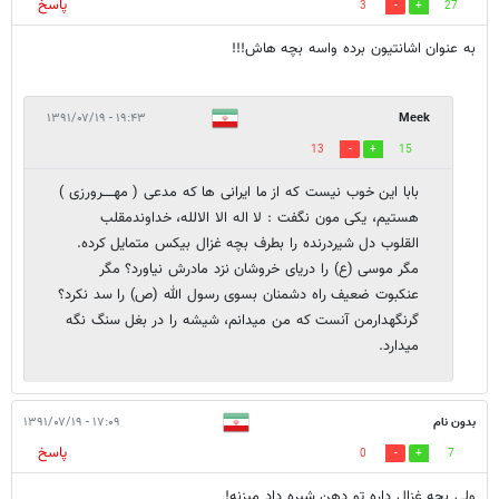
پاسخ
3
27
به عنوان اشانتیون برده واسه بچه هاش!!!
۱۹:۴۳ - ۱۳۹۱/۰۷/۱۹
Meek
13
15
بابا این خوب نیست که از ما ایرانی ها که مدعی ( مهـــــرورزی )
هستیم، یکی مون نگفت : لا اله الا الالله، خداوندمقلب
القلوب دل شیردرنده را بطرف بچه غزال بیکس متمایل کرده.
مگر موسی (ع) را دریای خروشان نزد مادرش نیاورد؟ مگر
عنکبوت ضعیف راه دشمنان بسوی رسول الله (ص) را سد نکرد؟
گرنگهدارمن آنست که من میدانم، شیشه را در بغل سنگ نگه
میدارد.
بدون نام
۱۷:۰۹ - ۱۳۹۱/۰۷/۱۹
پاسخ
0
7
ولی بچه غزال داره تو دهن شیره داد میزنه!