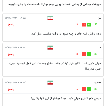
حیوانت وحشی از بعضی انسانها ی بی رحم بهترند .احساسات را جدی بگیریم.
من
۰۸:۵۱ - ۱۳۹۱/۰۷/۱۹
پاسخ
3
55
برده بزگش كنه چاق و چله شود در وقت مناسب ميل كند
۰۹:۱۱ - ۱۳۹۱/۰۷/۱۹
v
پاسخ
8
39
خیلی خیلی تحت تاثیر قرار گرفتم واقعا عشق ومحبت غیر قابل توصیف بویژه
حس مادری!!
محمود
۰۹:۱۳ - ۱۳۹۱/۰۷/۱۹
پاسخ
5
39
مرسي خبر آنلاين خيلي خوب بود! بيشتر از اين كارا بكنين!