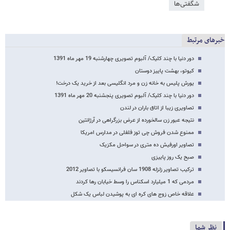
شگفتی‌ها
خبرهای مرتبط
دور دنیا با چند کلیک/ آلبوم تصویری چهارشنبه 19 مهر ماه 1391
کیوتو، بهشت پاییز دوستان
یورش پلیس به خانه زن و مرد انگلیسی بعد از خرید یک درخت!
دور دنیا با چند کلیک/ آلبوم تصویری پنجشنبه 20 مهر ماه 1391
تصاویری زیبا از اتاق باران در لندن
نتیجه عبور زن سالخورده از عرض بزرگراهی در آرژانتین
ممنوع شدن فروش چی توز فلفلی در مدارس امریکا
تصاویر اورفیش ده متری در سواحل مکزیک
صبح یک روز پاییزی
ترکیب تصاویر زلزله 1908 سان فرانسیسکو با تصاویر 2012
مردمی که 1 میلیارد اسکناس را وسط خیابان رها کردند
علاقه خاص زوج های کره ای به پوشیدن لباس یک شکل
نظر شما