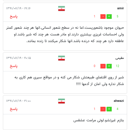
۱۹:۱۶ - ۱۳۹۱/۰۷/۱۹
amir
پاسخ
1
5
حیوان موجود باشعوریست.اما نه در سطح شعور انسانی.انها هر چند شعور کمتر
ولی احساسات غریزی بیشتری دارند.او مادر هست هر چند که شیر باشد.او
عاطفه دارد هر چند که درنده باشد.انها شکار میکنند تا زنده بمانند.
مقیمی
۲۰:۱۵ - ۱۳۹۱/۰۷/۱۹
پاسخ
0
12
شیر از روی اقتضای طبیعتش شکار می کنه و در مواقع سیری هم کاری به
شکار نداره ولی امان از آدمها !!!!
۲۱:۰۰ - ۱۳۹۱/۰۷/۱۹
ahwazi
پاسخ
1
4
بنازم غیرتشو.لوتی مرامت عشقس