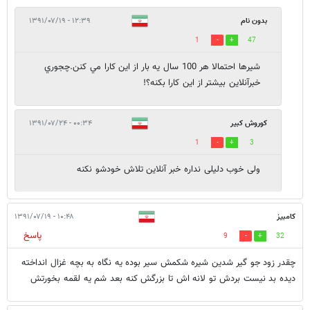
بدون نام
۱۲:۳۹ - ۱۳۹۱/۰۷/۱۹
1
47
شيرها احتمالا هر 100 سال يه بار از اين كارا مي كنن.چجوري
خبرآنلاين بيشتر از اين كارا بكنه؟!
کوروش کبیر
۰۰:۳۴ - ۱۳۹۱/۰۷/۲۴
1
3
ولی خوب دلیلی نداره خبر آنلاین تلاش خودشو نکنه
کامبیز
۱۰:۴۸ - ۱۳۹۱/۰۷/۱۹
پاسخ
9
32
چقدر زود جو گیر شدین شیره شکمش سیر بوده یه نگاه به بچه غزال انداخته
دیده بد نیست بردش تو لانه اش تا بزرگش کنه بعد شم یه لقمه بخورتش