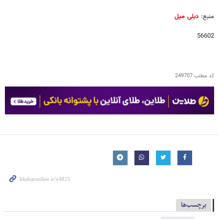
منبع:
دیلی میل
56602
کد مطلب
249707
برچسب‌ها