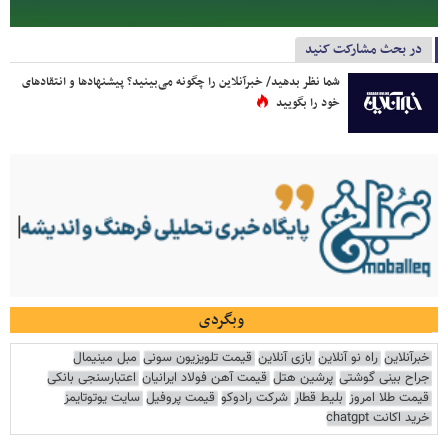
در بحث مشارکت کنید
شما نظر بدهید/ خبرآنلاین را چگونه می‌بینید؟ پیشنهادها و انتقادهای
خود را بگویید
وبگردی
خبرآنلاین
راه نو آنلاین
بازی آنلاین
قیمت تلویزیون سونی
مبل مینیمال
جراح بینی گوشتی
پرشین هتل
قیمت آهن فولاد ایرانیان
اعتبارسنجی بانکی
قیمت طلا امروز
بلیط قطار
شرکت رادوکو
قیمت پروفیل
سایت یوتوتایمز
خرید اکانت chatgpt