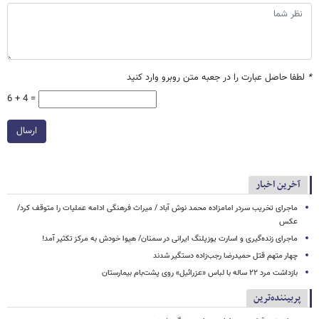
*
لطفا حاصل عبارت را در جعبه متن روبرو وارد کنید
6 + 4 =
ارسال
آخرین اخبار
ماجرای تخریب سردر امامزاده محمد نوش ‌آباد / میراث فرهنگی ادامه عملیات را متوقف کرد/
عکس
ماجرای زنده‌گیری و اسارت یوزپلنگ ایرانی در سمنان/ هیوا خودش به مرکز تکثیر آمد!
چهار متهم قتل حمیدرضا رجب‌زاده دستگیر شدند
بازداشت مرد ۲۲ ساله با لباس «عزرائیل» روی پشت‌بام بیمارستان
پربیننده‌ترین