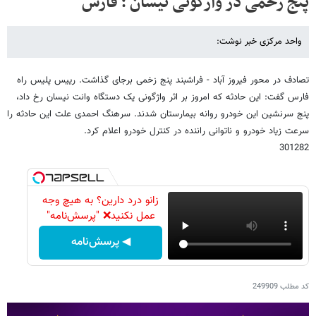
پنج زخمی در واژگونی نیسان ؛ فارس
واحد مرکزی خبر نوشت:
تصادف در محور فیروز آباد - فراشبند پنج زخمی برجای گذاشت. رییس پلیس راه
فارس گفت: این حادثه که امروز بر اثر واژگونی یک دستگاه وانت نیسان رخ داد،
پنج سرنشین این خودرو روانه بیمارستان شدند. سرهنگ احمدی علت این حادثه را
سرعت زیاد خودرو و ناتوانی راننده در کنترل خودرو اعلام کرد.
301282
زانو درد دارین؟ به هیچ وجه
عمل نکنید❌ "پرسش‌نامه"
◀ پرسش‌نامه
کد مطلب
249909