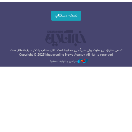
نسخه دسکتاپ
تمامی حقوق این سایت برای خبرآنلاین محفوظ است. نقل مطالب با ذکر منبع بلامانع است.
Copyright © 2025 khabaronline News Agancy, All rights reserved
طراحی و تولید: نستوه