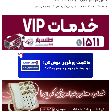
چهار متهم قتل حمیدرضا رجب‌زاده دستگیر شدند
بازداشت مرد ۲۲ ساله با لباس «عزرائیل» روی پشت‌بام بیمارستان