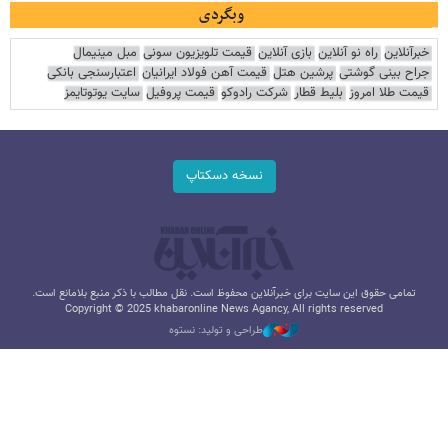
وبگردی
خبرآنلاین
راه نو آنلاین
بازی آنلاین
قیمت تلویزیون سونی
مبل مینیمال
جراح بینی گوشتی
پرشین هتل
قیمت آهن فولاد ایرانیان
اعتبارسنجی بانکی
قیمت طلا امروز
بلیط قطار
شرکت رادوکو
قیمت پروفیل
سایت یوتوتایمز
نسخه دسکتاپ
تمامی حقوق این سایت برای خبرآنلاین محفوظ است. نقل مطالب با ذکر منبع بلامانع است.
Copyright © 2025 khabaronline News Agancy, All rights reserved
طراحی و تولید: نستوه