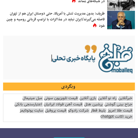
در شبکه‌های معاند
ظریف: بدون مدیریت تنش با آمریکا، حتی دوستان ایران هم از تهران
فاصله می‌گیرند/ایران نباید در مذاکرات با ترامپ قربانی روسیه و چین
شود
وبگردی
خبرآنلاین
راه نو آنلاین
بازی آنلاین
قیمت تلویزیون سونی
مبل مینیمال
جراح بینی گوشتی
پرشین هتل
قیمت آهن فولاد ایرانیان
اعتبارسنجی بانکی
قیمت طلا امروز
بلیط قطار
شرکت رادوکو
قیمت پروفیل
سایت یوتوتایمز
خرید اکانت chatgpt