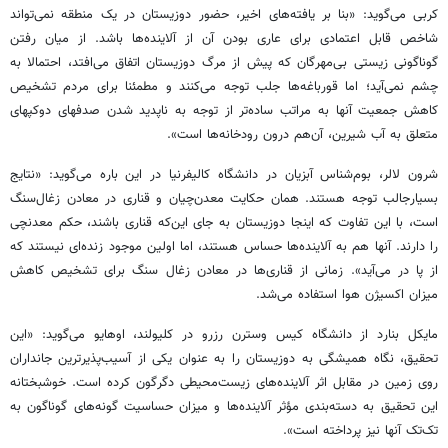
کربی می‌گوید: «بنا بر یافته‌های اخیر، حضور دوزیستان در یک منطقه نمی‌تواند
شاخص قابل اعتمادی برای عاری بودن آن از آلاینده‌ها باشد. از میان رفتن
گوناگونی زیستی بی‌مهرگان که پیش از مرگ دوزیستان اتفاق می‌افتد، احتمالا به
چشم نمی‌آید؛ اما قورباغه‌ها جلب توجه می‌کنند و مطمئنا برای مردم تشخیص
کاهش جمعیت آنها به مراتب ساده‌تر از توجه به ناپدید شدن صدفهای دوکپهای
متعلق به آب شیرین، آن‌هم درون رودخانه‌ها است».
شرون لالر، بوم‌شناس آبزیان در دانشگاه کالیفرنیا در این باره می‌گوید: «نتایج
بسیار‌جالب توجه هستند. همان حکایت معدن‌چیان و قناری در معادن زغال‌سنگ
است، با این تفاوت که اینجا دوزیستان به جای این‌که قناری باشند، حکم معدنچی
را دارند. آنها هم به آلاینده‌ها حساس هستند، اما اولین موجود زنده‌ای نیستند که
از پا در می‌آید». زمانی از قناری‌ها در معادن زغال سنگ برای تشخیص کاهش
میزان اکسیژن هوا استفاده می‌شد.
مایکل بنارد از دانشگاه کیس وسترن رزرو در کلیولند، اوهایو می‌گوید: «این
تحقیق، نگاه همیشگی به دوزیستان را به عنوان یکی از آسیب‌پذیر‌ترین جانداران
روی زمین در مقابل اثر آلاینده‌های زیست‌محیطی دگرگون کرده است. خوشبختانه
این تحقیق به دسته‌بندی مؤثر آلاینده‌ها و میزان حساسیت گونه‌های گوناگون به
تک‌تک آنها نیز پرداخته است».