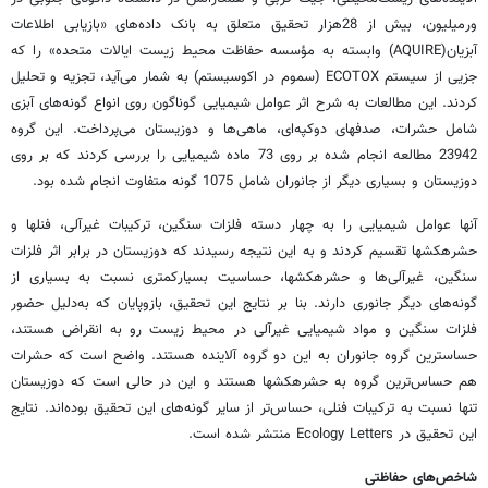
ورمیلیون، بیش از 28هزار تحقیق متعلق به بانک داده‌های «بازیابی اطلاعات
آبزیان(AQUIRE) وابسته به مؤسسه حفاظت محیط زیست ایالات متحده» را که
جزیی از سیستم ECOTOX (سموم در اکوسیستم) به شمار می‌آید، تجزیه و تحلیل
کردند. این مطالعات به شرح اثر عوامل شیمیایی گوناگون روی انواع گونه‌های آبزی
شامل حشرات، صدفهای دوکپه‌ای، ماهی‌ها و دوزیستان می‌پرداخت. این گروه
23942 مطالعه انجام شده بر روی 73 ماده شیمیایی را بررسی کردند که بر روی
دوزیستان و بسیاری دیگر از جانوران شامل 1075 گونه متفاوت انجام شده بود.
آنها عوامل شیمیایی را به چهار دسته فلزات سنگین، ترکیبات غیرآلی، فنلها و
حشرهکشها تقسیم کردند و به این نتیجه رسیدند که دوزیستان در برابر اثر فلزات
سنگین، غیرآلی‌ها و حشرهکشها، حساسیت بسیار‌کمتری نسبت به بسیاری از
گونه‌های دیگر جانوری دارند. بنا بر نتایج این تحقیق، بازوپایان که به‌دلیل حضور
فلزات سنگین و مواد شیمیایی غیرآلی در محیط زیست رو به انقراض هستند،
حساسترین گروه جانوران به این دو گروه آلاینده هستند. واضح است که حشرات
هم حساس‌ترین گروه به حشرهکشها هستند و این در حالی است که دوزیستان
تنها نسبت به ترکیبات فنلی، حساس‌تر از سایر گونه‌های این تحقیق بوده‌اند. نتایج
این تحقیق در Ecology Letters منتشر شده است.
شاخص‌‌های حفاظتی