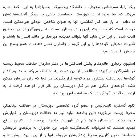
ریک رلیا، سم‌شناس محیطی از دانشگاه پیتسبرگ، پنسیلوانیا به این نکته اشاره
می‌کند که: «با وجود این‌که دوزیستان حساسیت بالایی به همگی آلاینده‌ها نشان
نداده‌اند، اما باز هم کنار گذاشتن آنها به عنوان شاخص آلودگی غیر‌ممکن است.
درست است که حساسیت پایین‌تر دوزیستان نسبت به بی‌مهرگان در این تحقیق
اثبات شده، با این حال شاید آنها بتوانند نماینده مهره‌دارانی مانند انسان‌ها باشند و
تأثیرات محیطی آلاینده‌ها را بر این گروه از جانداران نشان دهند. ما هنوز پاسخ این
پرسش را نمی‌دانیم».
استیون بردباری، قائم‌مقام بخش آفت‌کش‌ها در دفتر سازمان حفاظت محیط زیست
در واشینگتن می‌گوید: «مطالعاتی از این دست به ما کمک می‌کند تا بدانیم کدام
گونه‌ها باید بادقت بیشتری مورد توجه قرار بگیرند. هر کجا که برای سازمان ممکن
باشد، گونه‌های دیگری هم در کنار دوزیستان زیر نظر قرار خواهند گرفت تا به
ارزیابی دقیق‌تر آلودگی در یک منطقه خاص بپردازد».
کلود گسکان، نایب‌رئیس و عضو گروه تخصصی دوزیستان در حفاظت بینالمللی
محیط زیست می‌گوید: «این یافته‌ها نباید نیاز به حفاظت دوزیستان را کم‌ارزش
جلوه دهند. دوزیستان هنوز هم در فهرست جانوران پرخطر، در بالاترین سطح
تهدید هستند که نمی‌تواند نادیدهگرفته شود. این جانوران به پرتوهای فرابنفش
حساسند، تغییر کاربری محیط زندگی‌شان می‌تواند آنها را از بین ببرد، بیماری‌ها و