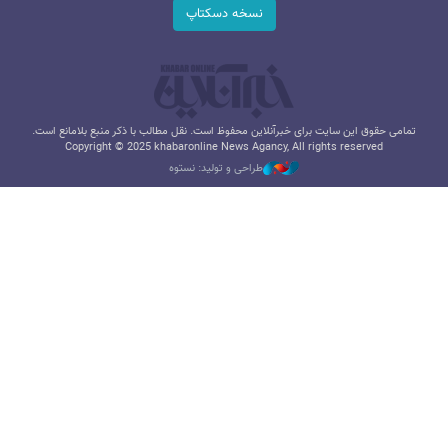
نسخه دسکتاپ
تمامی حقوق این سایت برای خبرآنلاین محفوظ است. نقل مطالب با ذکر منبع بلامانع است.
Copyright © 2025 khabaronline News Agancy, All rights reserved
طراحی و تولید: نستوه