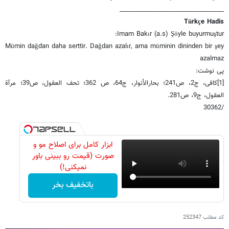
__________________________________
Türkçe Hadis
Imam Bakır (a.s) Şöyle buyurmuştur:
Mümin dağdan daha serttir. Dağdan azalır, ama müminin dininden bir şey
azalmaz
پی نوشت:
[1]کافی، ج‏2، ص241؛ بحارالأنوار، ج‏64، ص 362؛ تحف العقول، ص39؛ مرآة
العقول، ج‏9، ص281.
/30362
ابزار کامل برای اصلاح مو و
صورت (قیمت رو ببینی باور
نمیکنی!)
باتخفیف بخر
کد مطلب
252347