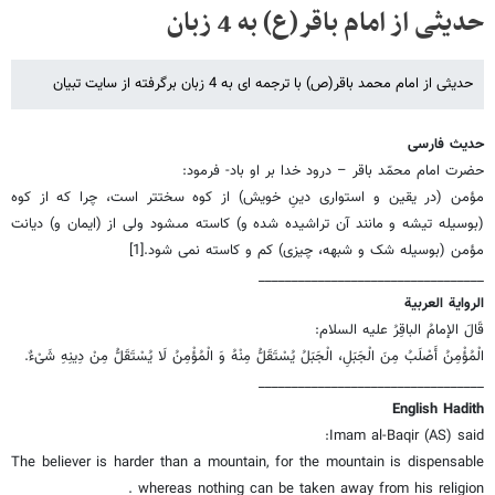
حدیثی از امام باقر(ع) به 4 زبان
حدیثی از امام محمد باقر(ص) با ترجمه ای به 4 زبان برگرفته از سایت تبیان
حدیث فارسی
حضرت امام محمّد باقر – درود خدا بر او باد- فرمود:
مؤمن (در یقین و استوارى دینِ خویش) از کوه‏ سخت‏تر است، چرا که‏ از کوه
(بوسیله تیشه و مانند آن تراشیده شده و) کاسته مى‏شود ولى از (ایمان و) دیانت
مؤمن (بوسیله شک و شبهه، چیزى) کم و کاسته نمی شود.[1]
__________________________________
الروایة العربیة
قَالَ الإمامُ الباقِرُ علیه السلام:
الْمُؤْمِنُ أَصْلَبُ‏ مِنَ‏ الْجَبَلِ،‏ الْجَبَلُ یُسْتَقَلُّ مِنْهُ وَ الْمُؤْمِنُ لَا یُسْتَقَلُّ مِنْ دِینِهِ شَیْ‏ءٌ.
__________________________________
English Hadith
Imam al-Baqir (AS) said:
The believer is harder than a mountain, for the mountain is dispensable
whereas nothing can be taken away from his religion .