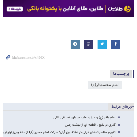
برچسب‌ها
امام محمدباقر(ع)
خبرهای مرتبط
امام باقر (ع) و مبارزه علیه جریان انحرافی غالی
گذری در بقیع ، قطعه ای از بهشت زمین
تقویم مناسبت های دینی در هفته اول آبان/ حرکت امام حسین(ع) از مکه و روز نیایش