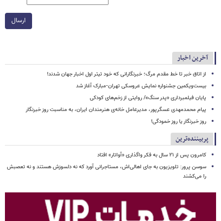
ارسال
آخرین اخبار
از اتاق خبر تا خط مقدم مرگ؛ خبرنگارانی که خود تیتر اول اخبار جهان شدند!
بیست‌ویکمین جشنواره نمایش عروسکی تهران-مبارک آغاز شد
پایان فیلمبرداری «پدر سنگ»/ روایتی از زخم‌های کودکی
پیام محمدمهدی عسگرپور، مدیرعامل خانه‌ی هنرمندان ایران، به مناسبت روز خبرنگار
روز خبرنگار یا روز خمودگی!
پربیننده‌ترین
کامرون پس از ۲۱ سال به فکر واگذاری «آواتار» افتاد
سوسن پرور: تلویزیون به جای اهالی‌اش، مستاجرانی آورد که نه دلسوزش هستند و نه تعصبش
را می‌کشند