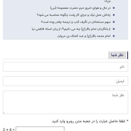
بزرگ
در حال و هوای امروز حرم حضرت معصومه (س)
پاداش عمل نیک و جزای کار زشت چگونه محاسبه می شود؟
سهم مسلمانان در تألیف کتب و ترجمه چقدر بوده است؟
از شاگردان امام باقر(ع) چه می دانیم؟/ از زبان استاد فاطمی نیا
امام محمد باقر(ع) و عبد الملک بن مروان
نظر شما
*
لطفا حاصل عبارت را در جعبه متن روبرو وارد کنید
2 + 4 =