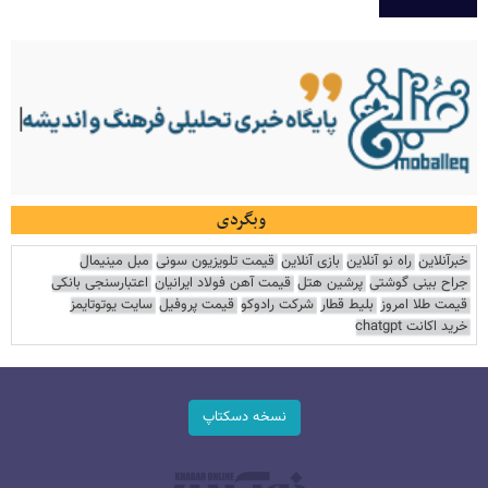
وبگردی
خبرآنلاین
راه نو آنلاین
بازی آنلاین
قیمت تلویزیون سونی
مبل مینیمال
جراح بینی گوشتی
پرشین هتل
قیمت آهن فولاد ایرانیان
اعتبارسنجی بانکی
قیمت طلا امروز
بلیط قطار
شرکت رادوکو
قیمت پروفیل
سایت یوتوتایمز
خرید اکانت chatgpt
نسخه دسکتاپ