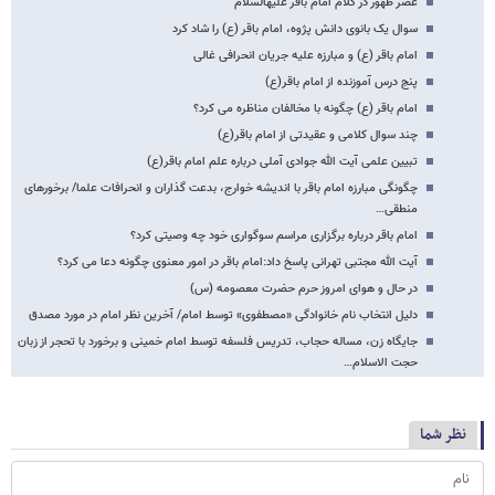
عصر ظهور در کلام امام باقر علیه‏السلام
سوال یک بانوی دانش پژوه، امام باقر (ع) را شاد کرد
امام باقر (ع) و مبارزه علیه جریان انحرافی غالی
پنج درس آموزنده از امام باقر(ع)
امام باقر (ع) چگونه با مخالفان مناظره می کرد؟
چند سوال کلامی و عقیدتی از امام باقر(ع)
تبیین علمی آیت الله جوادی آملی درباره علم امام باقر(ع)
چگونگی مبارزه امام باقر با اندیشه خوارج، بدعت گذاران و انحرافات علما/ برخورهای
منطقی…
امام باقر درباره برگزاری مراسم سوگواری خود چه وصیتی کرد؟
آیت الله مجتبی تهرانی پاسخ داد:امام باقر در امور معنوی چگونه دعا می کرد؟
در حال و هوای امروز حرم حضرت معصومه (س)
دلیل انتخاب نام خانوادگی «مصطفوی» توسط امام/ آخرین نظر امام در مورد مصدق
جایگاه زن، مساله حجاب، تدریس فلسفه توسط امام خمینی و برخورد با تحجر از زبان
حجت الاسلام…
نظر شما