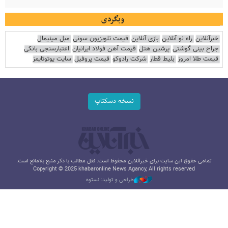
وبگردی
خبرآنلاین
راه نو آنلاین
بازی آنلاین
قیمت تلویزیون سونی
مبل مینیمال
جراح بینی گوشتی
پرشین هتل
قیمت آهن فولاد ایرانیان
اعتبارسنجی بانکی
قیمت طلا امروز
بلیط قطار
شرکت رادوکو
قیمت پروفیل
سایت یوتوتایمز
نسخه دسکتاپ
تمامی حقوق این سایت برای خبرآنلاین محفوظ است. نقل مطالب با ذکر منبع بلامانع است.
Copyright © 2025 khabaronline News Agancy, All rights reserved
طراحی و تولید: نستوه