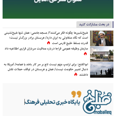
در بحث مشارکت کنید
شیخ‌نشین‌ها چگونه فکر می‌کنند؟/ مسجدجامعی: عمان تنها شیخ‌نشینی
است که نگاه متفاوتی به ایران دارد/ عربستان برادر بزرگ‌تر نیست؛
قدرت مسلط خلیج فارس است
سازمان وظیفه عمومی فراجا درباره معافیت سربازان فراری اطلاعیه داد
ابوالفتح: برای ترامپ مهم نیست تاج بر سر کار باشد یا عمامه/ آمریکا به
دنبال تغییر حکومت نیست/ عمان و عربستان در توقف حملات نقش
داشتند