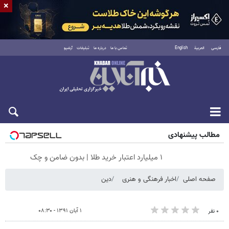
×
فارسی
العربية
English
تماس با ما
درباره ما
تبلیغات
آرشیو
پنجشنبه ۱۵ مرداد ۱۴۰۵
مطالب پیشنهادی
۱ میلیارد اعتبار خرید طلا | بدون ضامن و چک
صفحه اصلی
اخبار فرهنگی و هنری
دین
۱ آبان ۱۳۹۱ - ۰۸:۳۰
۰ نفر