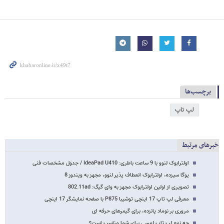
برچسب‌ها
لپ تاپ
خبرهای مرتبط
اولترابوک لنوو با 9 ساعت باطری: IdeaPad U410 / جدول مشخصات فنی
یوگا سیزده، اولترابوک انعطاف پذیر لنوو، مجهز به ویندوز 8
تصویری از اولین اولترابوک مجهز به وای گیگ: 802.11ad
معرفی لپ تاپ 17 اینچی توشیبا P875 با صفحه نمایشگر 17 اینچی
مروری بر نوماد پانزده، برای گیمرهای حرفه ای
چه نوع لپ تاپ لمسی برای شما مناسب است؟