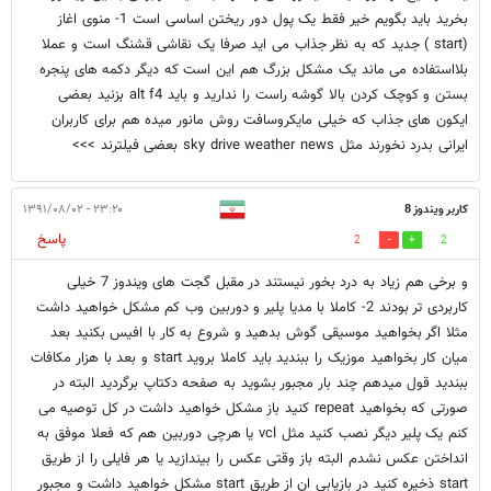
بخرید باید بگویم خیر فقط یک پول دور ریختن اساسی است 1- منوی اغاز
(start ) جدید که به نظر جذاب می اید صرفا یک نقاشی قشنگ است و عملا
بلااستفاده می ماند یک مشکل بزرگ هم این است که دیگر دکمه های پنجره
بستن و کوچک کردن بالا گوشه راست را ندارید و باید alt f4 بزنید بعضی
ایکون های جذاب که خیلی مایکروسافت روش مانور میده هم برای کاربران
ایرانی بدرد نخورند مثل sky drive weather news بعضی فیلترند >>>
کاربر ویندوز 8
۲۳:۲۰ - ۱۳۹۱/۰۸/۰۲
پاسخ
2
2
و برخی هم زیاد به درد بخور نیستند در مقبل گجت های ویندوز 7 خیلی
کاربردی تر بودند 2- کاملا با مدیا پلیر و دوربین وب کم مشکل خواهید داشت
مثلا اگر بخواهید موسیقی گوش بدهید و شروع به کار با افیس بکنید بعد
میان کار بخواهید موزیک را ببندید باید کاملا بروید start و بعد با هزار مکافات
ببندید قول میدهم چند بار مجبور بشوید به صفحه دکتاپ برگردید البته در
صورتی که بخواهید repeat کنید باز مشکل خواهید داشت در کل توصیه می
کنم یک پلیر دیگر نصب کنید مثل vcl یا هرچی دوربین هم که فعلا موفق به
انداختن عکس نشدم البته باز وقتی عکس را بیندازید یا هر فایلی را از طریق
start ذخیره کنید در بازیابی ان از طریق start مشکل خواهید داشت و مجبور