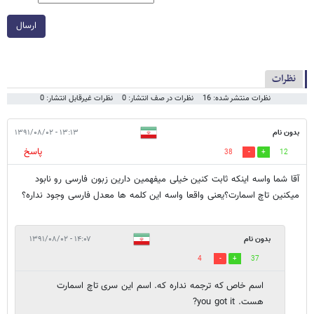
ارسال
نظرات
نظرات منتشر شده: 16
نظرات در صف انتشار: 0
نظرات غیرقابل انتشار: 0
بدون نام
۱۳:۱۳ - ۱۳۹۱/۰۸/۰۲
پاسخ
38
12
آقا شما واسه اینکه ثابت کنین خیلی میفهمین دارین زبون فارسی رو نابود
میکنین تاچ اسمارت؟یعنی واقعا واسه این کلمه ها معدل فارسی وجود نداره؟
بدون نام
۱۴:۰۷ - ۱۳۹۱/۰۸/۰۲
4
37
اسم خاص که ترجمه نداره که. اسم این سری تاچ اسمارت
هست. you got it?