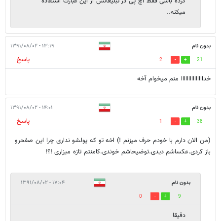
کرده باشی فقط اچ پی در تبلیغاتش از این عبارت استفاده
میکنه..
بدون نام
۱۳:۱۹ - ۱۳۹۱/۰۸/۰۲
پاسخ
2
21
خدااااااااااااااا منم میخوام آخه
بدون نام
۱۴:۰۱ - ۱۳۹۱/۰۸/۰۲
پاسخ
1
38
(من الان دارم با خودم حرف میزنم !) اخه تو که پولشو نداری چرا این صفحرو
باز کردی.عکساشم دیدی.توضیحاشم خوندی.کامنتم تازه میزاری !؟!
بدون نام
۱۷:۰۴ - ۱۳۹۱/۰۸/۰۲
0
9
دقیقا