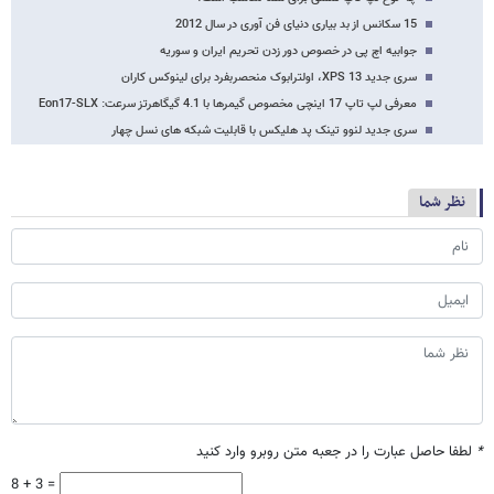
15 سکانس از بد بیاری دنیای فن آوری در سال 2012
جوابیه اچ پی در خصوص دور زدن تحریم ایران و سوریه
سری جدید XPS 13، اولترابوک منحصربفرد برای لینوکس کاران
معرفی لپ تاپ 17 اینچی مخصوص گیمرها با 4.1 گیگاهرتز سرعت: Eon17-SLX
سری جدید لنوو تینک پد هلیکس با قابلیت شبکه های نسل چهار
نظر شما
*
لطفا حاصل عبارت را در جعبه متن روبرو وارد کنید
8 + 3 =