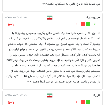
می شوید یک خروج کامل به دسکتاپ بکنید>>>
کاربر ویندوز 8
۲۳:۲۵ - ۱۳۹۱/۰۸/۰۲
پاسخ
2
3
3- اول XP را نصب کنید بعد یک فضای خالی بگزارید و سپس ویندوز 8 را
نصب کنید 4- باز توصیه می کنم فریب ظاهر رنگارنگش را نخورید در کل یک
ویندوز 7 است با یک منوی شروع بی مصرف 5- یک مشکلی که خودم داشتم
مربوط به نصب بود انگار بعد از نصب بوت را تغییر می دهد و برای اولین بار
که ریست کردم فکر کردم مشکل داره بعد فهمیدم باید خودم دستی بوت را
تعیین کنم و تازه اگر بخواهید به xp بروید اینطور نیست که در بوت لودر boot
loader ویندوز 8 بتوانید مستقیم بروید بلکه بعد از انتخاب سیستم عامل
سیستم یکبار ریست می کند و به منوی داس انتخاب بوت می روید بعد از
انتخاب بوت تازه xp بالا میاد 6-کلام اخر اگر7 دارید به همان قناعت کنید وگرنه
باز بدون پرداخت هزینه خرید جدید می توانید ارتقا دهید >>>
کاربر 8
۲۳:۲۹ - ۱۳۹۱/۰۸/۰۲
پاسخ
3
1