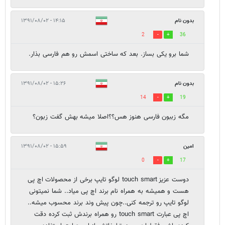
بدون نام
۱۴:۱۵ - ۱۳۹۱/۰۸/۰۲
2
36
شما برو یکی بساز. بعد که ساختی اسمش رو هم فارسی بذار.
بدون نام
۱۵:۲۶ - ۱۳۹۱/۰۸/۰۲
14
19
مگه زببون فارسی هنوز هس؟؟اصلا میشه بهش گفت زبون؟
امین
۱۵:۵۹ - ۱۳۹۱/۰۸/۰۲
0
17
دوست عزیز touch smart لوگو تایپ برخی از محصولات اچ پی
هست و همیشه به همراه نام برند اچ پی میاد.. شما نمیتونی
لوگو تایپ رو ترجمه کنی..چون پیش وند برند محسوب میشه..
اچ پی عبارت touch smart رو همراه برندش ثبت کرده دقت