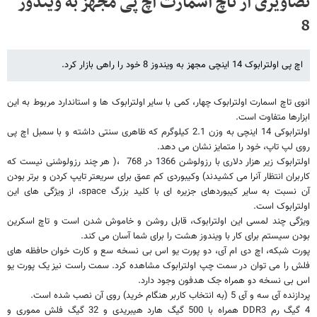
تصاویری از تاچ اسمارت اچ پی مجهز به ویندوز
8
اچ پی اولترابوک 14 اینچی مجهز به ویندوز 8 خود را راهی بازار کرد.
انوی تاچ اسمارت اولترابوک چهار، کمی با سایر اولترابوک ها و استاندارد مربوط به این
ابزارها متفاوت است.
اولترابوکی 14 اینچی به وزن 2.1 کیلوگرم که ظاهری سنتی داشته و با سمبل اچ پی
روی لپ تاپ، خود را متمایز نشان می دهد.
اولترابوک زیر هزار دلاری با رزولوشن 1366 در 768 ،( هر چند رزولوشنی نیست که
کاربران انتظار آنرا می کشیدند) وکیبوردی کم عمق برای سریعتر تایپ کردن و برتر بودن
آن نسبت به سایر کیبوردهای جزیره ای با کلید بزرگ
space
، از ویژگی های این
اولترابوک است.
ویژگی چند لمسی این اولترابوک، قابل روشن و خاموش شدن است و تاچ اسکرین
بودن سیستم برای کار با ویندوز هشت را برای شما آسان می کند.
پورت شبکه، اچ دی ام آی، دو پورت یو اس بی نسخه سع و کارت خوان حافظه های
فلش را می توان در سمت چپ اولترابوک مشاهده کرد. سمت راست نیز یک پورت یو
اس بی نسخه دو همراه جک هدفون وجود دارد.
پردازنده آی سه و آی 5 (به انتخاب کاربر هنگام خرید) روی آن نصب شده است.
4 گیگ رم
DDR3
همراه با 500 گیگ هارد هیبریدی و 32 گیگ فلش مموری و