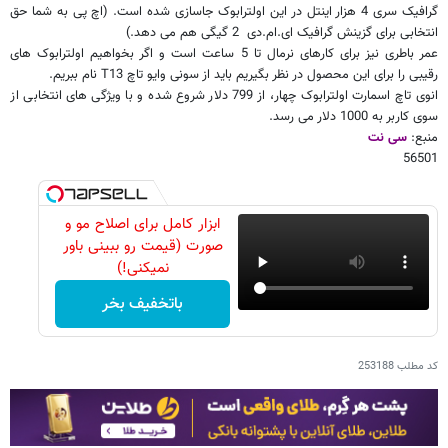
گرافیک سری 4 هزار اینتل در این اولترابوک جاسازی شده است. (اچ پی به شما حق
انتخابی برای گزینش گرافیک ای.ام.دی
2 گیگی هم می دهد.)
عمر باطری نیز برای کارهای نرمال تا 5 ساعت است و اگر بخواهیم اولترابوک های
رقیبی را برای این محصول در نظر بگیریم باید از سونی وایو تاچ
T13
نام ببریم.
انوی تاچ اسمارت اولترابوک چهار، از 799 دلار شروع شده و با ویژگی های انتخابی از
سوی کاربر به 1000 دلار می رسد.
منبع:
سی نت
56501
ابزار کامل برای اصلاح مو و
صورت (قیمت رو ببینی باور
نمیکنی!)
باتخفیف بخر
کد مطلب
253188