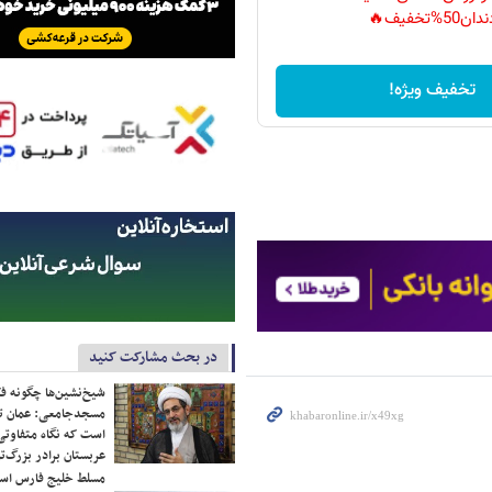
دان50%تخفیف🔥
تخفیف ویژه!
در بحث مشارکت کنید
شیخ‌نشین‌ها چگونه فک
مسجدجامعی: عمان تن
است که نگاه متفاوتی 
عربستان برادر بزرگ‌
مسلط خلیج فارس ا