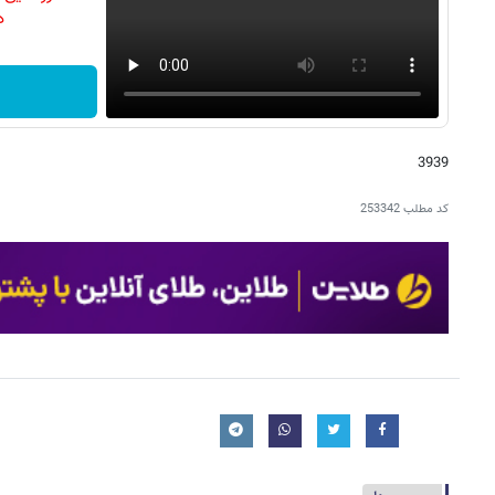
دن
3939
کد مطلب
253342