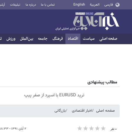
فارسی
العربية
English
تماس با ما
درباره ما
تبلیغات
آرشی
صفحه اصلی
سیاست
اقتصاد
فرهنگ
جامعه
بین‌الملل
ورزش
تا
مطالب پیشنهادی
ترید EURUSD با اسپرد از صفر پیپ
صفحه اصلی
اخبار اقتصادی
بازرگانی
۲ آبان ۱۳۹۱ - ۱۸:۳۳
۰ نفر