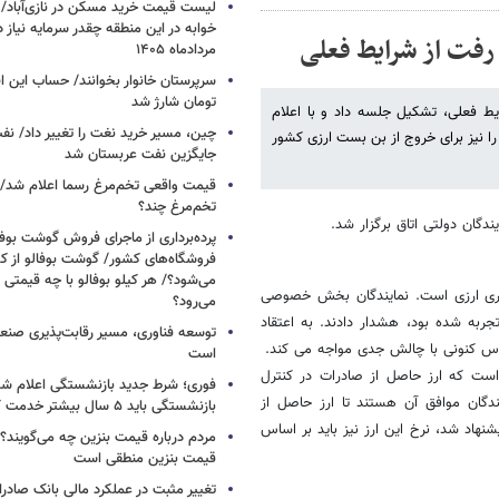
خوابه در این منطقه چقدر سرمایه نیاز 
 رفت از شرایط فعلی
مردادماه ۱۴۰۵
تومان شارژ شد
ایط فعلی، تشکیل جلسه داد و با اعلام
چین، مسیر خرید نغت را تغییر داد/ ن
 نیز برای خروج از بن بست ارزی کشور
جایگزین نفت عربستان شد
قیمت واقعی تخم‌مرغ رسما اعلام شد/ 
تخم‌مرغ چند؟
دگان دولتی اتاق برگزار شد.
پرده‌برداری از ماجرای فروش گوشت بوفا
فروشگاه‌های کشور/ گوشت بوفالو از کج
می‌شود؟/ هر کیلو بوفالو با چه قیمتی
پاری ارزی است. نمایندگان بخش خصوصی
می‌رود؟
ین نشست نسبت به پیدایش دوباره پیمان سپاری ارزی که در دهه 60 تجربه شده بود، هشدار دادند. به اعتقاد
توسعه فناوری، مسیر رقابت‌پذیری صن
ساس کنونی با چالش جدی مواجه می کند.
است
ت که ارز حاصل از صادرات در کنترل
فوری؛ شرط جدید بازنشستگی اعلام شد/ 
دگان موافق آن هستند تا ارز حاصل از
بازنشستگی باید ۵ سال بیشتر خدمت کنند
نهاد شد، نرخ این ارز نیز باید بر اساس
مردم درباره قیمت بنزین چه می‌گویند؟/
قیمت بنزین منطقی است
تغییر مثبت در عملکرد مالی بانک صادرات