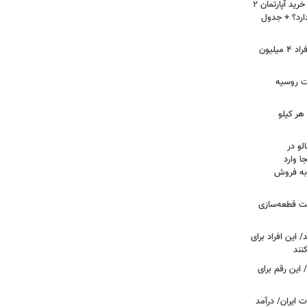
لیست قیمت خرید مسکن در نازی‌آباد/ خرید آپارتمان ۲
دارد؟ + جدول
سرپرستان خانوار بخوانند/ حساب این افراد ۴ میلیون
فت روسیه
هر کیلو
لو در
ا وارد
 به فروش
عت قطعه‌سازی
این افراد برای
 این رقم برای
 ایران/ درآمد