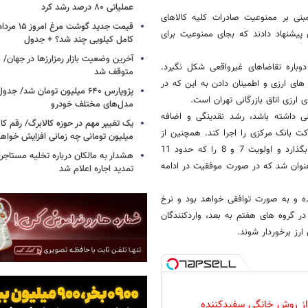
عملیاتی ۸۰ درصد رشد کرد
نی بر ممنوعیت صادرات کلیه کالاهای
 پیشنهاد دادند که بجای ممنوعیت برای
کامل کیلویی چند شد؟ + جدول
باره تقاضاهای غیرواقعی شکل نگیرد.
متوقف شد
ای ارزی و اطمینان دادن به این که در
پژوپارس ۶۴۰ میلیون تومان شد/ ج
ارزی اتاق بازرگانی تهران است.
مدل‌های مختلف خودرو
 داشته باشد، رشد نقدینگی و اضافه
یک تغییر مهم در حوزه کالابرگ/ رقم کا
 بانک مرکزی را اجرا کند. همچنین از
میلیون تومانی چه زمانی افزایش خواه
دولت خواسته شد که تمرکز خود را روی تامین ارز اولویت های شش گانه بگذارد و اولویت 7 و 8 را که حدود 11
هشدار به مالکان درباره تخلیه مستاجر
ن عنوان شد که در صورت موفقیت در ادامه
تمدید اجاره اعلام شد
نده و به صورت توافقی خواهد بود و نرخ
ر گروه های هفتم به بعد، واردکنندگان
ارز برخوردار شوند.
 از روش خانگی سفیدکننده