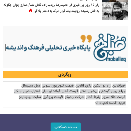
راز ۱۵ روز بی‌خبری از حمیدرضا رجب‌زاده فاش شد/ مداح جوان چگونه
به قتل رسید؟ روایت یک قرار مرگ با دختر بلاگر
وبگردی
خبرآنلاین
راه نو آنلاین
بازی آنلاین
قیمت تلویزیون سونی
مبل مینیمال
جراح بینی گوشتی
پرشین هتل
قیمت آهن فولاد ایرانیان
اعتبارسنجی بانکی
قیمت طلا امروز
بلیط قطار
شرکت رادوکو
قیمت پروفیل
سایت یوتوتایمز
خرید اکانت chatgpt
نسخه دسکتاپ