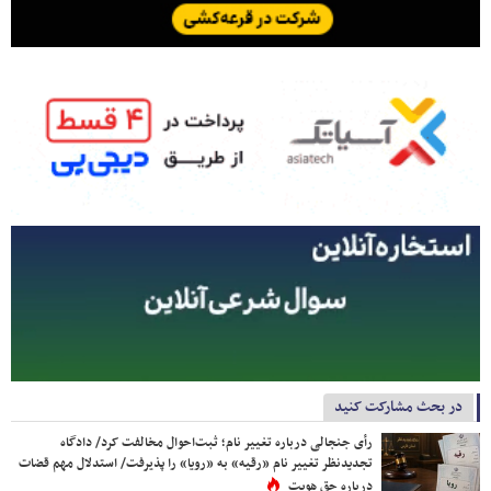
در بحث مشارکت کنید
رأی جنجالی درباره تغییر نام؛ ثبت‌احوال مخالفت کرد/ دادگاه
تجدیدنظر تغییر نام «رقیه» به «رویا» را پذیرفت/ استدلال مهم قضات
درباره حق هویت