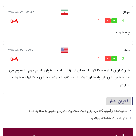
مهناز
۱۳:۵۸ - ۱۳۹۱/۰۸/۰۷
پاسخ
1
4
چه خوب
طاها
۰۰:۴۰ - ۱۳۹۱/۰۸/۳۰
پاسخ
1
3
خبر ندارین ادامه حکایتها با صدای ان زنده یاد به عنوان البوم دوم یا سوم می
اید یا خیر. این اثر واقعا ارزشمند است تقریبا هرشب با این حکایتها به خواب
میروم
آخرین اخبار
خانواده‌ها از آموزشگاه موسیقی کارت صلاحیت تدریس مدرس را مطالبه کنند
«ناریا» در تماشاخانه جوانمرد