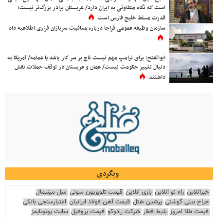
است که نگاه متفاوتی به ایران دارد/ عربستان برادر بزرگ‌تر نیست؛
قدرت مسلط خلیج فارس است
سازمان وظیفه عمومی فراجا درباره معافیت سربازان فراری اطلاعیه داد
ابوالفتح: برای ترامپ مهم نیست تاج بر سر کار باشد یا عمامه/ آمریکا به
دنبال تغییر حکومت نیست/ عمان و عربستان در توقف حملات نقش
داشتند
وبگردی
خبرآنلاین
راه نو آنلاین
بازی آنلاین
قیمت تلویزیون سونی
مبل مینیمال
جراح بینی گوشتی
پرشین هتل
قیمت آهن فولاد ایرانیان
اعتبارسنجی بانکی
قیمت طلا امروز
بلیط قطار
شرکت رادوکو
قیمت پروفیل
سایت یوتوتایمز