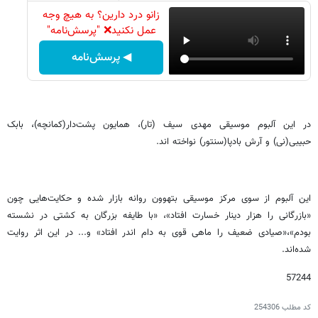
زانو درد دارین؟ به هیچ وجه
عمل نکنید❌ "پرسش‌نامه"
◀ پرسش‌نامه
در این آلبوم موسیقی مهدی سیف (تار)، همایون پشت‌دار(کمانچه)،‌ بابک
حبیبی(نی) و آرش بادپا(سنتور) نواخته اند.
این آلبوم از سوی مرکز موسیقی بتهوون روانه بازار شده و حکایت‌هایی چون
«بازرگانی را هزار دینار خسارت افتاد»، «با طایفه بزرگان به کشتی در نشسته
بودم»،«صیادی ضعیف را ماهی قوی به دام اندر افتاد» و... در این اثر روایت
شده‌اند.
57244
کد مطلب
254306