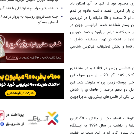
آیا واقعاً دوران «گوگل کردن» تمام شد
 محدود بود که تنها به آنها امکان داد
دسته‌موتور خراب چه ارتباطی با تقه گی
ن بار کامرون قصد داشت علاوه بر قدم
جت مسافربری روسیه به پرواز درآمد / 
گذاشتن در جای پای آنها به ثبت دقیق این منطقه و نمونه‌برداری از آن بپردازد. او 2 ساعت و 36 دقیقه را در فروردین
آسمان مسکو
رین بستر شناخته شده اقیانوسی جهان در
شاری خرد‌کننده دوام می‌آورد و ده‌ها دوربین
علاوه بر اینکه در تهیه مستندی دقیق از
می ناسا و بخش تحقیقات اقیانوس شناسی
 آغاز شد گروهی از زمین‌ شناسان روس در فنلاند و در منطقه‌ای
کولا پنینسولا دست به حفاری چاهی عمیق زدند تا اسراسر اعماق زمین را آشکار کنند. آنها 20 سال مان صرف این
داخلی پوسته زمین پروژه متوقف شد. این
ل دو دهم درصد از فاصله‌ای را شامل
یکی از قلمرو‌های پیش‌‌روی ماجراجویان
ار را والری پلیاکوف، کیهان نورد روسی انجام داد. او در سال 1994 داوطلب انجام یکی از چالش بر‌انگیز‌ترین
ماموریت‌های پیش روی انسان شد. او که قبلا تجریه حضور 240 روزه در فضا را داشت در سال 1994 به ایستگاه
به تنهایی در مدار زمین سپری کرد. او در این مدت در فضای