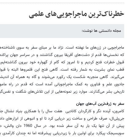
خطرناک‌‌ترین ماجرا‌جویی‌های علمی
مجله دانستنی ها نوشت:
ماجراجویی در ژن‌های ما نهفته است. نژاد ما بر مبنای سفر به سوی ناشناخته‌
که نخستی‌ها قدم از دشت‌های آفریقا بیرون گذاشتند و در سراسر جهان پراکنده
قبول خطرات فتح کردیم و تا امروز که گام از گهواره خود بیرون گذاشته‌ایم
قطب نمای بشریت به شمار رفته است. گاهی فتح این قلمرو‌ها البته با قبو
می‌گیرند. گاهی منجربه شکست یک رکورد می‌شوند و گاه به همراه آن اندیشه 
جادوی علم و فناوری به کمک ما‌جراجویانی آمده است که قدم در راه مامور
تاریخی بشر می‌گذارند. موارد زیر نمونه‌هایی از این تلاش‌های شگفت‌ و نفس‌گی
سفر به ژرف‌ترین آب‌های جهان
کامرون، آینده نگر و کارگردان کانادیی هفت سال را با همکاری بنیاد نشنال ج
جی‌پلی‌ال، صرف طراحی و ساخت زیر دریایی کرد تا او و انبوهی از ابزار‌های داده‌
پیش از آن تنها یک بار به آن
سویسیجک پیکارد برای اولین بار با زیر‌دریایی پیشرفته اما نه چندان کار‌آمدی 