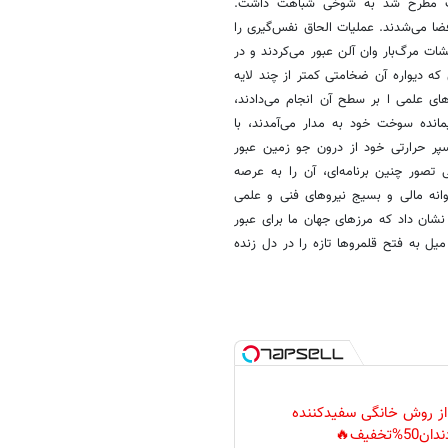
قیمت مطرح شد به شوخی شباهت داشت.
ای انجام این سفر، بر فراز موشک غول پیکر ساترن 5 عازم فضا می‌شدند. عملیات الحاق نفس‌گیری را
ت مرگ‌بار وان آلن عبور می‌کردند و در
که دیواره آن ضخامتی کمتر از چند لایه
های علمی ا بر سطح آن انجام می‌دادند،
یمانده سوخت خود به مدار می‌آمدند، با
سپر حرارتی خود از درون جو زمین عبور
 تصور چنین برنامه‌ای، آن را به عرصه
انه مالی و بسیج نیرو‌های فنی و علمی
ماموریت نشان داد که مرز‌های جهان ما برای عبور
میل به فتح قلمرو‌ها تازه را در دل زنده
 از روش خانگی سفیدکننده
دان50%تخفیف🔥