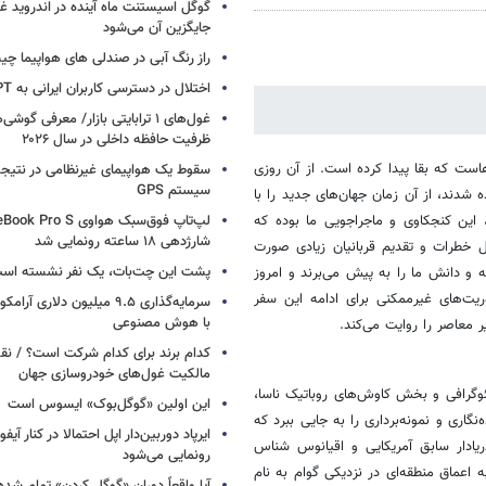
گوگل اسیستنت ماه آینده در اندروید غ
جایگزین آن می‌شود
راز رنگ آبی در صندلی های هواپیما چ
اختلال در دسترسی کاربران ایرانی به ChatGPT
غول‌های ۱ ترابایتی بازار/ معرفی گوش
ظرفیت حافظه داخلی در سال ۲۰۲۶
هاست که بقا پیدا کرده است. از آن روزی
سقوط یک هواپیمای غیرنظامی در نتیجه
سیستم‌ GPS
 شدند، از آن زمان جهان‌های جدید را با
، این کنجکاوی و ماجراجویی ما بوده که
شارژدهی ۱۸ ساعته رونمایی شد
ل خطرات و تقدیم قربانیان زیادی صورت
پشت این چت‌بات، یک نفر نشسته اس
و دانش ما را به پیش می‌برند و امروز
یت‌های غیر‌ممکنی برای ادامه این سفر
سرمایه‌گذاری ۹.۵ میلیون دلاری
با هوش مصنوعی
ر معاصر را روایت می‌کند.
کدام برند برای کدام شرکت است؟ / نق
مالکیت غول‌های خودروسازی جهان
ئوگرافی و بخش کاوش‌های روباتیک ناسا،
این اولین «گوگل‌بوک» ایسوس است
نگاری و نمونه‌برداری را به جایی ببرد که
 سفر شده بود. در سال 1960 دان والش، دریا‌دار سابق آمریکایی و اقیانوس شناس
رونمایی می‌شود
به اعماق منطقه‌ای در نزدیکی گوام به نام