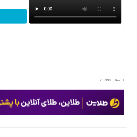
کد مطلب
255999