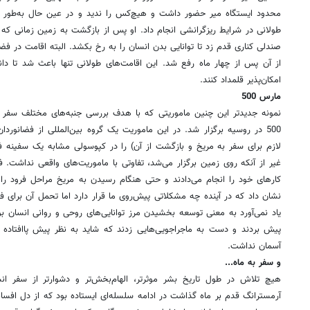
محدود ایستگاه میر حضور داشت و هیچ‌کس را ندید و در عین حال به‌طور مدا
طولانی در شرایط ریز‌گرانشی انجام داد. او پس از بازگشت به زمین زمانی که
صندلی کناری قدم زد تا توانایی بدن انسان را به رخ بکشد. البته اقامت در فض
از آن پس از چهار ماه رفع شد. این اقامت‌های طولانی تنها باعث شد تا دا
امکان‌پذیر قلمداد کنند.
مارس 500
نمونه جدید‌تر این چنین ماموریتی که با هدف بررسی جنبه‌های مختلف سفر
لازم برای سفر به مریخ و بازگشت از آن) را در کپوسولی مشابه یک سفینه 
غیر از آنکه روی زمین برگزار می‌شد، تفاوتی با ماموریت‌های واقعی نداشت. فض
نشان داد که در آینده چه مشکلاتی پیش‌روی ما قرار دارد اما تحمل آن برای ف
یاد نمی‌آورد به معنی توسعه بخشیدن مرز توانایی‌های روحی و روانی انسان بود
پیش‌ بردند و دست به ماجراجویی‌هایی زدند که شاید به نظر پیش پا‌افتاده 
آسمان نداشت.
و سفر به ماه...
هیچ تلاش در طول تاریخ بشر موثر‌تر، الهام‌بخش‌تر و دشوار‌تر از سفر ا
آرمسترانگ قدم بر ماه گذاشت در ادامه سلسله‌ای ایستاده بود که از دل افسان