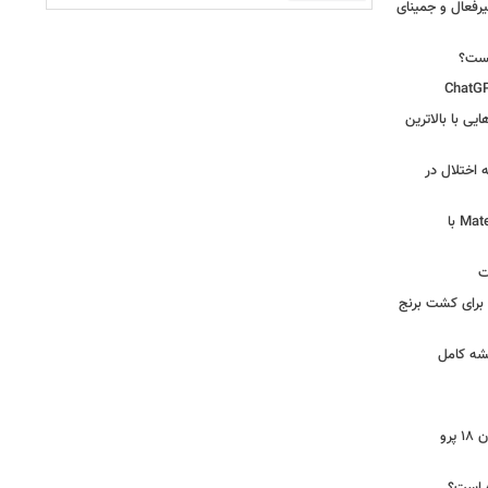
یرفعال و جمینای
یست؟
ی‌هایی با بالاترین
 اختلال در
لپ‌تاپ فوق‌سبک هواوی MateBook Pro S با
ت
 آرامکو برای کشت برنج
شه کامل
ایرپاد دوربین‌دار اپل احتمالا در کنار آیفون ۱۸ پرو