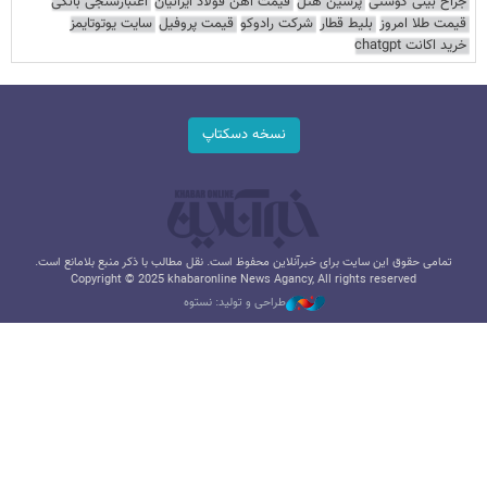
جراح بینی گوشتی
پرشین هتل
قیمت آهن فولاد ایرانیان
اعتبارسنجی بانکی
قیمت طلا امروز
بلیط قطار
شرکت رادوکو
قیمت پروفیل
سایت یوتوتایمز
خرید اکانت chatgpt
نسخه دسکتاپ
تمامی حقوق این سایت برای خبرآنلاین محفوظ است. نقل مطالب با ذکر منبع بلامانع است.
Copyright © 2025 khabaronline News Agancy, All rights reserved
طراحی و تولید: نستوه