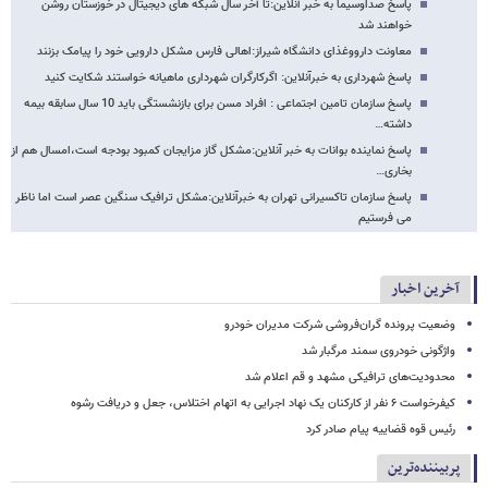
پاسخ صداوسیما به خبر آنلاین:تا آخر سال شبکه های دیجیتال در خوزستان روشن
خواهند شد
معاونت دارووغذای دانشگاه شیراز:اهالی فارس مشکل دارویی خود را پیامک بزنند
پاسخ شهرداری به خبرآنلاین: اگرکارگران شهرداری ماهیانه خواستند شکایت کنید
پاسخ سازمان تامین اجتماعی : افراد مسن برای بازنشستگی باید 10 سال سابقه بیمه
داشته…
پاسخ نماینده بوانات به خبر آنلاین:مشکل گاز مزایجان کمبود بودجه است،امسال هم از
بخاری…
پاسخ سازمان تاکسیرانی تهران به خبرآنلاین:مشکل ترافیک سنگین عصر است اما ناظر
می فرستیم
آخرین اخبار
وضعیت پرونده گران‌فروشی شرکت مدیران خودرو
واژگونی خودروی سمند مرگبار شد
محدودیت‌های ترافیکی مشهد و قم اعلام شد
کیفرخواست ۶ نفر از کارکنان یک نهاد اجرایی به اتهام اختلاس، جعل و دریافت رشوه
رئیس قوه قضاییه پیام صادر کرد
پربیننده‌ترین