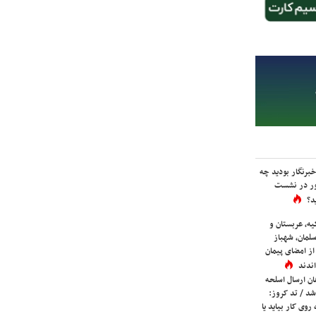
برنگار بودید چه
ور در نشست
د؟
یه، عربستان و
لمان، شهباز
ز امضای پیمان
ندند
ان ارسال اسلحه
شد / تد کروز:
روی کار بیاید یا