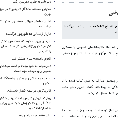
«بی‌نامی» جلوی دوربین رفت
نمایش مستند ماندگار «اربعین» در مو
یشی
تهران
اولین نمایش جهانی مستندی به تهیه‌کن
ر افتتاح کتابخانه صبا در تنب بزرگ با
درخشنده
شد.
مازیار لرستانی به تلویزیون برگشت
سوسن پرور: مادرم که گفت من دختر 
نکردم تا در پیتزافروشی کار کند! صد
که نهاد کتابخانه‌های عمومی با همکاری
را شنیدم
لاد برگزار کردند، راه اندازی آزمایشی
آلبوم «آسیمه سر» منتشر شد
«می‌خوام به دنیا بیام» و قصه تولده
تصویر برای کودک مهم است
سیدمحمد خاتمی بر پیکر روزنامه‌نگار قد
 پیوندی مبارک به یاری کتاب آمده تا از
عکس
ی ما پیدا کند، گفت: امروز رادیو کتاب
گالری‌گردی در نیمه فصل تابستان
ور شما محقق نمی‌شود.
روایت تاریخی «لباس شخصی» با حذفیا
شد/ فیلمی که در زمان خود اثری پیش‌ر
هشداردهنده بود
رادیو کتاب روی موج اف ام و ردیف 89.5 مگاهرتز کار خود را به صورت آزمایشی آغاز کرده است و هر روز از ساعت 17
علی منتظری به رادیو رفت
ندازی رسمی این رادیو البته اعلام نشد