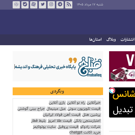
شنبه ۱۷ مرداد ۱۴۰۵
انتشارات
وبلاگ
استان‌ها
وبگردی
خبرآنلاین
راه نو آنلاین
بازی آنلاین
قیمت تلویزیون سونی
مبل مینیمال
جراح بینی گوشتی
پرشین هتل
قیمت آهن فولاد ایرانیان
اعتبارسنجی بانکی
قیمت طلا امروز
بلیط قطار
شرکت رادوکو
قیمت پروفیل
سایت یوتوتایمز
خرید اکانت chatgpt