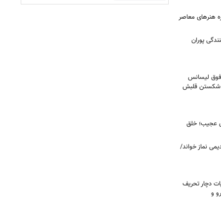
زه هنرهای معاصر
ندگی پوران
فوق‌ لیسانس
ای شکستن قلبش
ای عجیب؛ خلق
یمی نماز خواند/
ت دچار تحریف
و و