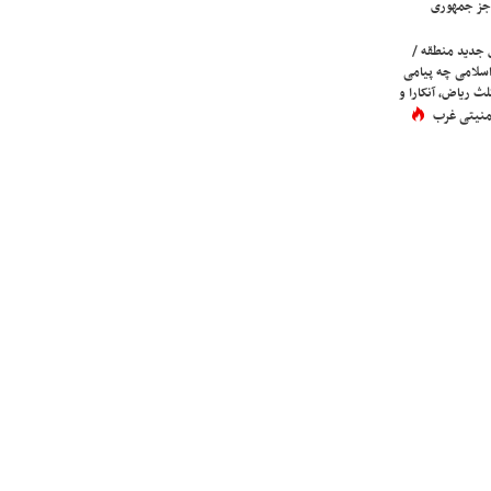
جز جمهوری
 جدید منطقه /
اسلامی چه پیامی
لث ریاض، آنکارا و
 امنیتی غرب