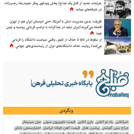
جزئیات جدید از قتل یک مداح/ پخش ویدئوی پیکر حمیدرضا رجب‌زاده
در شبکه‌های معاند
ظریف: بدون مدیریت تنش با آمریکا، حتی دوستان ایران هم از تهران
فاصله می‌گیرند/ایران نباید در مذاکرات با ترامپ قربانی روسیه و چین
شود
از سقوط در QS تا حذف از تایمز، وقتی سیاست دانشگاه را قربانی
می‌کند/ روایت حذف دانشگاه‌های ایران از رتبه‌بندی‌های جهانی
وبگردی
خبرآنلاین
راه نو آنلاین
بازی آنلاین
قیمت تلویزیون سونی
مبل مینیمال
جراح بینی گوشتی
پرشین هتل
قیمت آهن فولاد ایرانیان
اعتبارسنجی بانکی