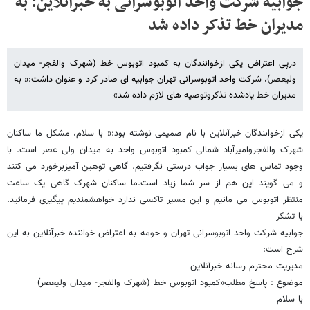
جوابیه شرکت واحد اتوبوسرانی به خبرآنلاین: به
مدیران خط تذکر داده شد
درپی اعتراض یکی ازخوانندگان به کمبود اتوبوس خط (شهرک والفجر- میدان
ولیعصر)، شرکت واحد اتوبوسرانی تهران جوابیه ای صادر کرد و عنوان داشت:« به
مدیران خط یادشده تذکروتوصیه های لازم داده شد»
یکی ازخوانندگان خبرآنلاین با نام صمیمی نوشته بود:« با سلام، مشکل ما ساکنان
شهرک والفجروامیرآباد شمالی کمبود اتوبوس واحد به میدان ولی عصر است. با
وجود تماس های بسیار جواب درستی نگرفتیم. گاهی توهین آمیزبرخورد می کنند
و می گویند این هم از سر شما زیاد است.ما ساکنان شهرک گاهی یک ساعت
منتظر اتوبوس می مانیم و این مسیر تاکسی ندارد خواهشمندیم پیگیری فرمائید.
با تشکر
جوابیه شرکت واحد اتوبوسرانی تهران و حومه به اعتراض خواننده خبرآنلاین به این
شرح است:
مدیریت محترم رسانه خبرآنلاین
موضوع : پاسخ مطلب«کمبود اتوبوس خط (شهرک والفجر- میدان ولیعصر)
با سلام