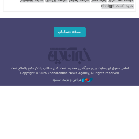
قیمت طلا امروز
بلیط قطار
شرکت رادوکو
قیمت پروفیل
سایت یوتوتایمز
خرید اکانت chatgpt
نسخه دسکتاپ
تمامی حقوق این سایت برای خبرآنلاین محفوظ است. نقل مطالب با ذکر منبع بلامانع است.
Copyright © 2025 khabaronline News Agancy, All rights reserved
طراحی و تولید: نستوه