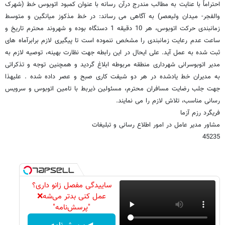
احتراماً با عنایت به مطالب مندرج درآن رسانه با عنوان کمبود اتوبوس خط (شهرک
والفجر- میدان ولیعصر) به آگاهی می رساند: در خط مذکوز میانگین و متوسط
زمانبندی حرکت اتوبوس، هر 10 دقیقه 1 دستگاه بوده و شهروند محترم تاریخ و
ساعت عدم رعایت زمانبندی را مشخص ننموده است تا پیگیری لازم برابرآماه های
ثبت شده به عمل آید. علی ایحال در این رابطه جهت نظارت بهینه، توصیه لازم به
مدیر اتوبوسرانی شهرداری منطقه مربوطه ابلاغ گردید و همچنین توجه و تذکراتی
به مدیران خط یادشده در هر دو شیفت کاری صبح و عصر داده شده . علیهذا
جهت جلب رضایت مسافران محترم، مسئولین ذیربط با تامین اتوبوس و سرویس
رسانی مناسب، تلاش لازم را می نمایند.
فریگرد رزم آزما
مشاور مدیر عامل در امور اطلاع رسانی و تبلیغات
45235
ساییدگی مفصل زانو داری؟
عمل کنی بدتر می‌شه❌
"پرسش‌نامه"