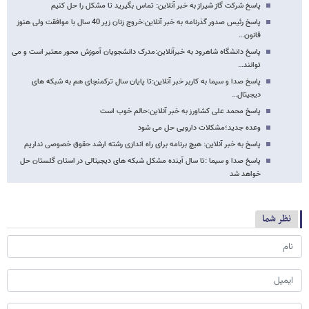
پاسخ شرکت گاز شیراز به خبر آنلاین: تماس بگیرید تا مشکل را حل کنیم
پاسخ رئیس صدور گذرنامه به خبر آنلاین:خروج زنان زیر 40 سال با موافقت ولی هنوز
قانون…
پاسخ دانشگاه شاهرود به خبرآنلاین:مدرک دانشجویان آموزش محور معتبر است و می
توانند…
پاسخ صدا و سیما به کاربر خبر آنلاین:تا پایان سال ترکمنچای هم به شبکه های
دیجیتال…
پاسخ محمد علی کشاورز به خبر آنلاین:حالم خوب است
وعده جدید؛مشکلات دارویی حل می شود
پاسخ به خبر آنلاین: هیچ برنامه برای راه اندازی رشته ارشد حقوق خصوصی نداریم
پاسخ صدا و سیما :تا سال آینده مشکل شبکه های دیجیتالی در استان گلستان حل
خواهد شد
نظر شما