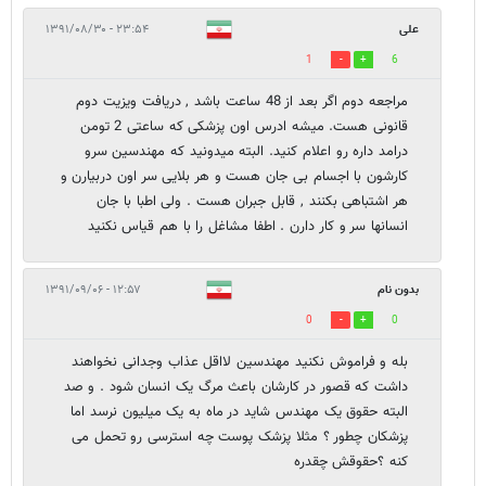
علی
۲۳:۵۴ - ۱۳۹۱/۰۸/۳۰
1
6
مراجعه دوم اگر بعد از 48 ساعت باشد , دریافت ویزیت دوم
قانونی هست. میشه ادرس اون پزشکی که ساعتی 2 تومن
درامد داره رو اعلام کنید. البته میدونید که مهندسین سرو
کارشون با اجسام بی جان هست و هر بلایی سر اون دربیارن و
هر اشتباهی بکنند , قابل جبران هست . ولی اطبا با جان
انسانها سر و کار دارن . اطفا مشاغل را با هم قیاس نکنید
بدون نام
۱۲:۵۷ - ۱۳۹۱/۰۹/۰۶
0
0
بله و فراموش نکنید مهندسین لااقل عذاب وجدانی نخواهند
داشت که قصور در کارشان باعث مرگ یک انسان شود . و صد
البته حقوق یک مهندس شاید در ماه به یک میلیون نرسد اما
پزشکان چطور ؟ مثلا پزشک پوست چه استرسی رو تحمل می
کنه ؟‌حقوقش چقدره