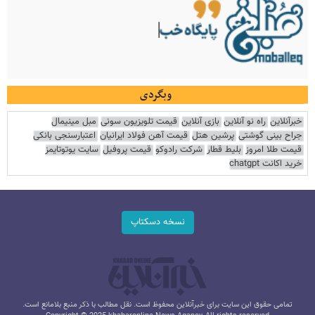
وبگردی
خبرآنلاین
راه نو آنلاین
بازی آنلاین
قیمت تلویزیون سونی
مبل مینیمال
جراح بینی گوشتی
پرشین هتل
قیمت آهن فولاد ایرانیان
اعتبارسنجی بانکی
قیمت طلا امروز
بلیط قطار
شرکت رادوکو
قیمت پروفیل
سایت یوتوتایمز
خرید اکانت chatgpt
نسخه دسکتاپ
تمامی حقوق این سایت برای خبرآنلاین محفوظ است. نقل مطالب با ذکر منبع بلامانع است.