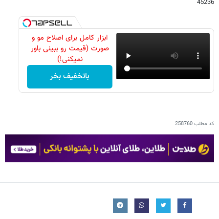
45236
ابزار کامل برای اصلاح مو و
صورت (قیمت رو ببینی باور
نمیکنی!)
باتخفیف بخر
کد مطلب
258760