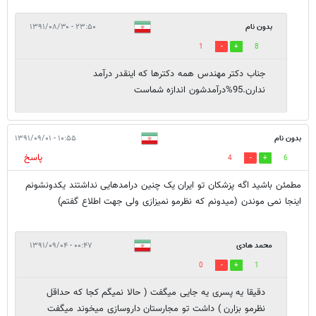
بدون نام
۲۳:۵۰ - ۱۳۹۱/۰۸/۳۰
1
8
جناب دکتر مهندس همه دکترها که اینقدر درآمد
ندارن.95%درآمدشون اندازه شماست
بدون نام
۱۰:۵۵ - ۱۳۹۱/۰۹/۰۱
پاسخ
4
6
مطمئن باشید اگه پزشکان تو ایران یک چنین درامدهایی نداشتند یکدونشونم
اینجا نمی موندن (میدونم که نظرمو نمیزازی ولی جهت اطلاع گفتم)
محمد هادی
۰۰:۴۷ - ۱۳۹۱/۰۹/۰۴
0
1
دقیقا یه پسری یه جایی میگفت ( حالا نمیگم کجا که حداقل
نظرمو بزارن ) داشت تو مجارستان داروسازی میخوند میگفت