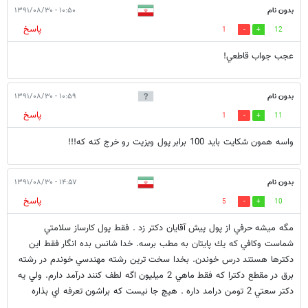
بدون نام
۱۰:۵۰ - ۱۳۹۱/۰۸/۳۰
پاسخ
1
12
عجب جواب قاطعي!
بدون نام
۱۰:۵۹ - ۱۳۹۱/۰۸/۳۰
پاسخ
1
11
واسه همون شکایت باید 100 برابر پول ویزیت رو خرج کنه که!!!
بدون نام
۱۴:۵۷ - ۱۳۹۱/۰۸/۳۰
پاسخ
5
10
مگه ميشه حرفي از پول پيش آقايان دكتر زد . فقط پول كارساز سلامتي
شماست وكافي كه يك پايتان به مطب برسه. خدا شانس بده انگار فقط اين
دكترها هستند درس خوندن. بخدا سخت ترين رشته مهندسي خوندم در رشته
برق در مقطع دكترا كه فقط ماهي 2 ميليون اگه لطف كنند درآمد دارم. ولي يه
دكتر سعتي 2 تومن درامد داره . هيچ جا نيست كه براشون تعرفه اي بذاره