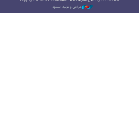
Copyright © 2025 khabaronline News Agancy, All rights reserved
طراحی و تولید: نستوه