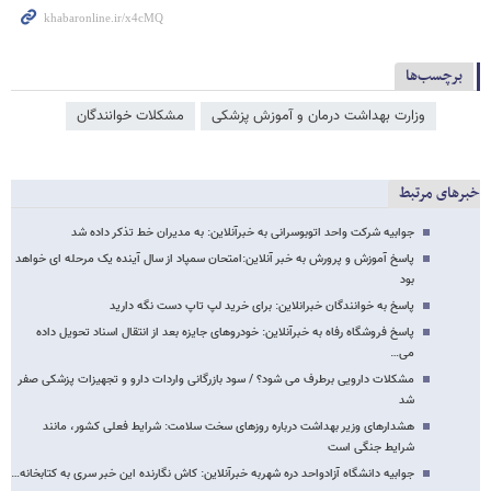
برچسب‌ها
وزارت بهداشت درمان و آموزش پزشکی
مشکلات خوانندگان
خبرهای مرتبط
جوابیه شرکت واحد اتوبوسرانی به خبرآنلاین: به مدیران خط تذکر داده شد
پاسخ آموزش و پرورش به خبر آنلاین:امتحان سمپاد از سال آینده یک مرحله ای خواهد
بود
پاسخ به خوانندگان خبرانلاین: برای خرید لپ تاپ دست نگه دارید
پاسخ فروشگاه رفاه به خبرآنلاین: خودروهای جایزه بعد از انتقال اسناد تحویل داده
می…
مشکلات دارویی برطرف می شود؟ / سود بازرگانی واردات دارو و تجهیزات پزشکی صفر
شد
هشدارهای وزیر بهداشت درباره روزهای سخت سلامت: شرایط فعلی کشور، مانند
شرایط جنگی است
جوابیه دانشگاه آزادواحد دره شهربه خبرآنلاین: کاش نگارنده این خبر سری به کتابخانه…