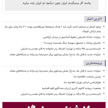
واسه کار برمیگردم ایران چون درآمود تو ایران چند برابره
آخرین اخبار
وجود فسفر در بمباران لامرد تأیید شد / هدف بمبچه‌ها غیرنظامیان بودند / ۴ ماه زمان برای یک
زخم ترکش کوچک
جزئیات حادثه دلخراش سقوط آسانسور در میدان آرژانتین
ماجرای پیامک « مشمول سهمیه جنگ هستید» چیست؟
ناپدیدشدن زن ۴۵ ساله در تهران/ اعتراف پدر خانواده به قتل همسر و دخترش
جزئیات جدید از قتل یک مداح/ پخش ویدئوی پیکر حمیدرضا رجب‌زاده در شبکه‌های معاند
پربیننده‌ترین
جزئیات جدید از قتل یک مداح/ پخش ویدئوی پیکر حمیدرضا رجب‌زاده در شبکه‌های معاند
پلیس پایتخت اطلاعیه داد
هواشناسی استان تهران اطلاعیه داد
وضعیت پرونده کلثوم اکبری از زبان سخنگوی قوه قضاییه
ناپدیدشدن زن ۴۵ ساله در تهران/ اعتراف پدر خانواده به قتل همسر و دخترش