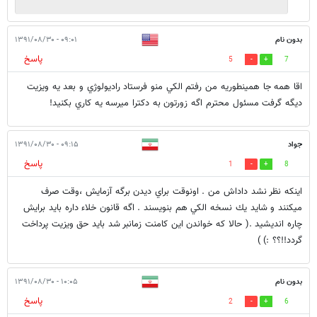
بدون نام
۰۹:۰۱ - ۱۳۹۱/۰۸/۳۰
پاسخ
5
7
اقا همه جا همينطوريه من رفتم الكي منو فرستاد راديولوژي و بعد يه ويزيت
ديگه گرفت مسئول محترم اگه زورتون به دكترا ميرسه يه كاري بكنيد!
جواد
۰۹:۱۵ - ۱۳۹۱/۰۸/۳۰
پاسخ
1
8
اينكه نظر نشد داداش من . اونوقت براي ديدن برگه آزمايش ،وقت صرف
ميكنند و شايد يك نسخه الكي هم بنويسند . اگه قانون خلاء داره بايد برايش
چاره انديشيد .( حالا كه خواندن اين كامنت زمانبر شد بايد حق ويزيت پرداخت
گردد!!؟؟ :) )
بدون نام
۱۰:۰۵ - ۱۳۹۱/۰۸/۳۰
پاسخ
2
6