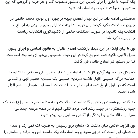
یک کمیته 5 نفری را برای تدوین این منشور منصوب کند و هر حزب و گروهی که این
منشور را پذیرفت عضو جبهه اصلاحات شود.
محتشمی ادامه داد: در این دیدار اعضای جبهه بر چهره اول بودن محمد خاتمی در
جریان اصلاحات تاکید کردند و بر تهیه مدالیته انتخاباتی برای رسیدن به اجماع و
انتخاب یک کاندیدا در صورت استنکاف خاتمی از کاندیداتوری انتخابات ریاست
جمهوری، تاکید شد.
وی با بیان اینکه در این دیدار بازگشت اصلاح طلبان به قانون اساسی و اجرای بدون
تنازل قانون تاکید شد، تصریح کرد: در این دیدار همچنین پرهیز از رهبانیت اصلاحات
نیز در دستور کار اصلاح طلبان قرار گرفت.
دبیر کل حزب جبهه آزادی افزود: در ادامه این دیدار، خاتمی طی سخنانی با اشاره به
حماسه بزرگ حسینی اظهار داشت سرمایه حسینی یک سرمایه عظیم الهی و انسانی
است که در طول تاریخ شیعه این ایام موجبات اتحاد، انسجام ، همدلی و هم افزایی
شده است.
به گفته وی همچنین خاتمی گفته است اصلاحات را به مثابه امام حسین (ع) باید یک
جنبه روشنفکرانه در جهت رشد آحاد مردم تلقی کنیم تا در همه عرصه اجتماعی،
سیاسی ، اقتصادی و فرهنگی از آگاهی مطلوبی برخوردار شوند.
وی افزود: خاتمی بیان داشت که دلمان برای رسیدن به قدرت لک نمی زند و همه
تلاشمان این است که در زیر سایه پرچم اصلاحات یک جامعه امن و بارفاه و مطمئن را