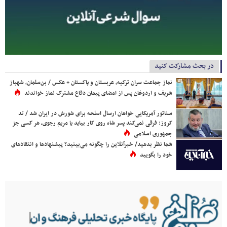
در بحث مشارکت کنید
نماز جماعت سران ترکیه، عربستان و پاکستان + عکس / بن‌سلمان، شهباز
شریف و اردوغان پس از امضای پیمان دفاع مشترک نماز خواندند
سناتور آمریکایی خواهان ارسال اسلحه برای شورش در ایران شد / تد
کروز: فرقی نمی‌کند پسر شاه روی کار بیاید یا مریم رجوی، هر کسی جز
جمهوری اسلامی
شما نظر بدهید/ خبرآنلاین را چگونه می‌بینید؟ پیشنهادها و انتقادهای
خود را بگویید