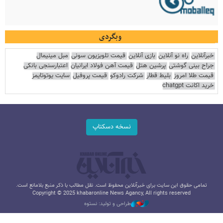
وبگردی
خبرآنلاین
راه نو آنلاین
بازی آنلاین
قیمت تلویزیون سونی
مبل مینیمال
جراح بینی گوشتی
پرشین هتل
قیمت آهن فولاد ایرانیان
اعتبارسنجی بانکی
قیمت طلا امروز
بلیط قطار
شرکت رادوکو
قیمت پروفیل
سایت یوتوتایمز
خرید اکانت chatgpt
نسخه دسکتاپ
تمامی حقوق این سایت برای خبرآنلاین محفوظ است. نقل مطالب با ذکر منبع بلامانع است.
Copyright © 2025 khabaronline News Agancy, All rights reserved
طراحی و تولید: نستوه