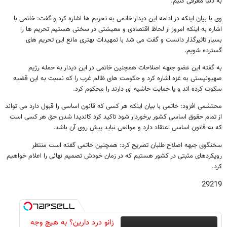
به دنیا معرفی کنیم.
وی با بیان اینکه در ادامه این دیدار خاتمی به تحریم ها اشاره کرد و گفت: خاتمی با
اشاره به اینکه امروز از لحاظ اقتصادی و معیشتی در سختی هستیم تحریم ها را
بسیار تاثیرگذار دانست و گفت می شد با تمهیدات بهتری مانع این تحریم های
گسترده شویم.
به گفته این عضو جبهه اصلاحات همچنین خاتمی در این دیدار به حمله رژیم
صهیونیستی به غزه اشاره کرد و حکومت های ظالم غرب را که نسبت به این قضیه
سکوت کرده اند و یا حمایت حاشیه ای دارند را محکوم کرد.
محتشمی افزود: خاتمی با بیان اینکه هر کسی که قانون اساسی را قبول دارد می تواند
از تمام حقوق اساسی کشور برخوردار شود تاکید کرد کاندیدا شدن حق هر کسی است
که به قانون اساسی اعتقاد دارد و موانعی نباید پیش روی آن باشد.
سخنگوی جبهه اصلاح طلبان تصریح کرد: همچنین خاتمی گفته است منتظر
رویکردهای مثبتی در کشور هستیم که در زمان خودش تصمیم نهائی را اعلام خواهیم
کرد.
29219
زانو درد دارین؟ به هیچ وجه