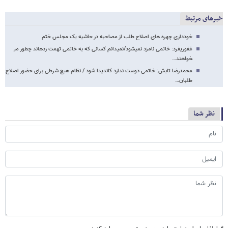
خبرهای مرتبط
خودداری چهره های اصلاح طلب از مصاحبه در حاشیه یک مجلس ختم
غفوری​فرد: خاتمی نامزد نمی​شود/نمی​دانم کسانی که به خاتمی تهمت​ زده​اند چطور می​
خواهند…
محمدرضا تابش: خاتمی دوست ندارد کاندیدا شود / نظام هیچ شرطی برای حضور اصلاح
طلبان…
نظر شما