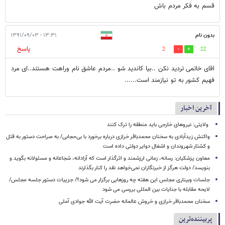
قسم به فكر مردم باش
بدون نام
۱۳:۳۱ - ۱۳۹۱/۰۹/۰۳
پاسخ
2
22
اقای خاتمی تردید نکن ..بیا کاندید شو ..مردم عاشق نام وراهت هستند..ای مرد
فهیم کشور به تو نیازمند است......
آخرین اخبار
ولایتی: نیروهای خارجی باید منطقه را ترک کنند
واکنش زیدآبادی به سخنان محمدباقر خرازی درباره برخورد با بی‌حجابی/ به صراحت دستور به قتل
و کشتار شهروندان و اشغال دوایر دولتی داده است
معاون پزشکیان: رسانه، زمانی ارزشمند و اثرگذار است که آزادانه، شجاعانه و مسئولانه بگوید و
بنویسد/ دولت هرگز از خبرنگاران نمی‌خواهد نقد را کنار بگذارند
جلسات وبیناری مجلس این هفته چه روزهایی برگزار می شود؟/ جزییات دستور جلسه مجلس/
لایحه مقابله با جنایات بین المللی بررسی می شود
سخنان محمدباقر خرازی و خروش عالمانه حضرت آیت الله جوادی آملی
پربیننده‌ترین