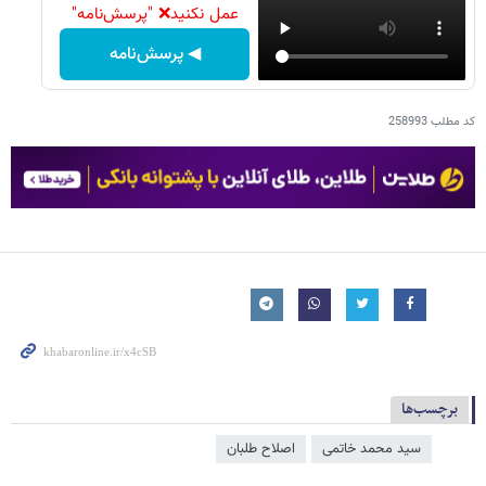
عمل نکنید❌ "پرسش‌نامه"
◀ پرسش‌نامه
کد مطلب
258993
برچسب‌ها
سید محمد خاتمی
اصلاح طلبان