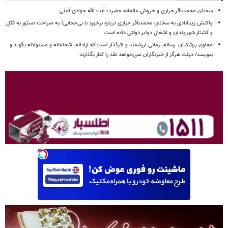
سخنان محمدباقر خرازی و خروش عالمانه حضرت آیت الله جوادی آملی
واکنش زیدآبادی به سخنان محمدباقر خرازی درباره برخورد با بی‌حجابی/ به صراحت دستور به قتل
و کشتار شهروندان و اشغال دوایر دولتی داده است
معاون پزشکیان: رسانه، زمانی ارزشمند و اثرگذار است که آزادانه، شجاعانه و مسئولانه بگوید و
بنویسد/ دولت هرگز از خبرنگاران نمی‌خواهد نقد را کنار بگذارند