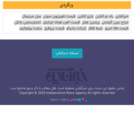
وبگردی
خبرآنلاین
راه نو آنلاین
بازی آنلاین
قیمت تلویزیون سونی
مبل مینیمال
جراح بینی گوشتی
پرشین هتل
قیمت آهن فولاد ایرانیان
اعتبارسنجی بانکی
قیمت طلا امروز
بلیط قطار
شرکت رادوکو
قیمت پروفیل
سایت یوتوتایمز
نسخه دسکتاپ
تمامی حقوق این سایت برای خبرآنلاین محفوظ است. نقل مطالب با ذکر منبع بلامانع است.
Copyright © 2025 khabaronline News Agancy, All rights reserved
طراحی و تولید: نستوه