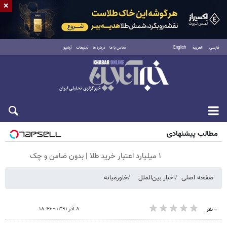
×
فارسی
العربية
English
تماس با ما
درباره ما
تبلیغات
آرشیو
جمعه ۱۶ مرداد ۱۴۰۵
مطالب پیشنهادی
۱ میلیارد اعتبار خرید طلا | بدون ضامن و چک
صفحه اصلی
اخبار بین‌الملل
خاورمیانه
۸ آذر ۱۳۹۱ - ۱۸:۴۶
۰ نفر