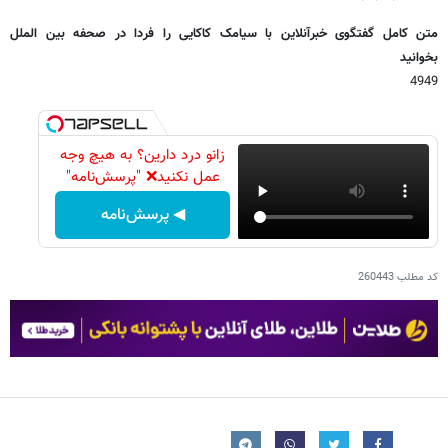
متن کامل گفتگوی خبرآنلاین با سیامک کاکایی را فردا در صحفه بین الملل
بخوانید
4949
زانو درد دارین؟ به هیچ وجه
عمل نکنید❌ "پرسش‌نامه"
◀ پرسش‌نامه
کد مطلب
260443