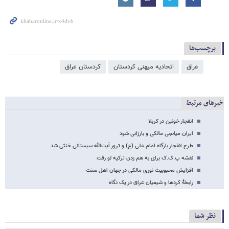
برچسب‌ها
عراق
اتحادیه میهنی کردستان
کردستان عراق
خبرهای مرتبط
انفجار خونین در کربلا
ایران میانجی مالکی و بارزانی شود
طرح انفجار بارگاه امام علی (ع) و ترور آیت‌الله سیستانی خنثی شد
نقشه پ.ک.ک برای به هم زدن ترکیه لو رفت
افزایش محبوبیت نوری مالکی در جهان اهل سنت
رابطۀ کردها و شیعیان عراق در یک نگاه
نظر شما