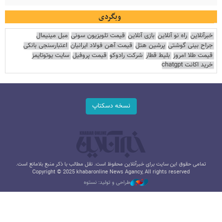
وبگردی
خبرآنلاین
راه نو آنلاین
بازی آنلاین
قیمت تلویزیون سونی
مبل مینیمال
جراح بینی گوشتی
پرشین هتل
قیمت آهن فولاد ایرانیان
اعتبارسنجی بانکی
قیمت طلا امروز
بلیط قطار
شرکت رادوکو
قیمت پروفیل
سایت یوتوتایمز
خرید اکانت chatgpt
نسخه دسکتاپ
تمامی حقوق این سایت برای خبرآنلاین محفوظ است. نقل مطالب با ذکر منبع بلامانع است.
Copyright © 2025 khabaronline News Agancy, All rights reserved
طراحی و تولید: نستوه