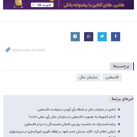
برچسب‌ها
فلسطین
سازمان ملل
خبرهای مرتبط
شادی در سازمان ملل در لحظه رأی آوردن درخواست فلسطین
کدام کشورها به عضویت فلسطین در سازمان ملل رأی منفی دادند؟
پیام احمدی​نژاد به مناسبت روز بین المللی همبستگی با مردم فلسطین
خزایی اعلام کرد: تاکید جنبش عدم تعهد بر توقف فوری شهرکسازی در سرزمین​های