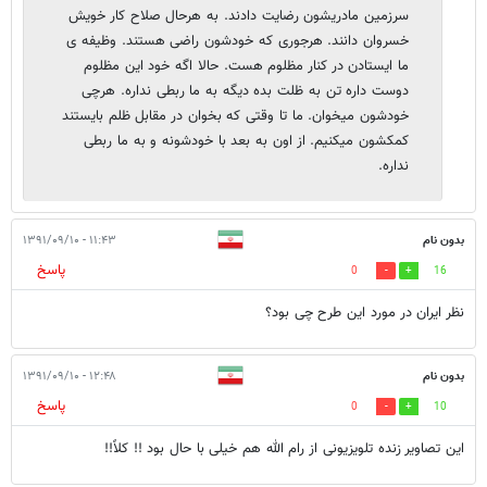
سرزمین مادریشون رضایت دادند. به هرحال صلاح کار خویش
خسروان دانند. هرجوری که خودشون راضی هستند. وظیفه ی
ما ایستادن در کنار مظلوم هست. حالا اگه خود این مظلوم
دوست داره تن به ظلت بده دیگه به ما ربطی نداره. هرچی
خودشون میخوان. ما تا وقتی که بخوان در مقابل ظلم بایستند
کمکشون میکنیم. از اون به بعد با خودشونه و به ما ربطی
نداره.
بدون نام
۱۱:۴۳ - ۱۳۹۱/۰۹/۱۰
پاسخ
0
16
نظر ایران در مورد این طرح چی بود؟
بدون نام
۱۲:۴۸ - ۱۳۹۱/۰۹/۱۰
پاسخ
0
10
این تصاویر زنده تلویزیونی از رام الله هم خیلی با حال بود !! کلاً!!