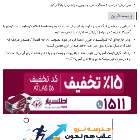
سی‌ان‌ان: ترامپ ۲ سنگر سنتی جمهوری‌خواهان را واگذار کرد
پربیننده‌ترین
عراقچی: باز شدن تنگه هرمز منوط به شرایطی است که به واسطه‌ها اعلام کرده‌ایم / مذاکره‌ای با
آمریکا نداریم / در مراحل پایانی مذاکرات با عمان هستیم
وزیر خارجه‌ای که کنوانسیون خزر را امضا کرد در مورد تصویب آن چه گفت؟ / هشدار ظریف که
بعد از ۸ سال دوباره روی میز آمد؛ «خط مبدأ را اول تعیین کنید»
پدافند گران‌قیمت آمریکایی نایاب شد / پاتریوت چیست و چرا انقدر تقاضا برای آن زیاد است؟ /
چه بر سر ذخایر موشک‌های پدافندی آمریکا آمد؟