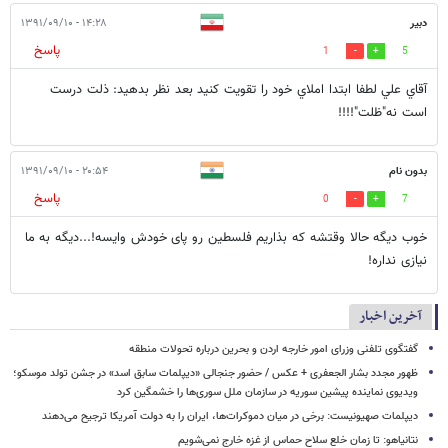
دبير
۱۴:۲۸ - ۱۳۹۱/۰۹/۱۰
پاسخ
1
5
آقاي علي لطفا ابتدا املاي خود را تقويت كنيد بعد نظر بدهيد: ذلت درست
است نه"ظلت"!!!!
بدون نام
۲۰:۵۴ - ۱۳۹۱/۰۹/۱۰
پاسخ
0
7
خوب دیگه حالا وقتشه که بذاریم فلسطین رو پای خودش وایسه!...دیگه به ما
نیازی نداره!
آخرین اخبار
گفتگوی تلفنی وزرای امور خارجه اردن و بحرین درباره تحولات منطقه
ظهور مجدد بشار الجعفری + عکس / حضور جنجالی «دیپلمات سابق اسد» در جشن تولد موسکو؛
ویدیوی نماینده پیشین سوریه در سازمان ملل سوری‌ها را خشمگین کرد
دیپلمات صهیونیست: برخی در میان دموکرات‌ها، ایران را به دولت آمریکا ترجیح می‌دهند
نتانیاهو: تا زمان خلع سلاح حماس از غزه خارج نمی‌شویم