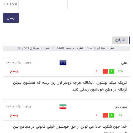
1 + 16 =
ارسال
نظرات
نظرات منتشر شده: 8
نظرات در صف انتشار: 0
نظرات غیرقابل انتشار: 0
علی
۰۱:۴۷ - ۱۳۹۱/۰۹/۱۰
پاسخ
8
126
تبریک میگم بهشون...ایشالله هرچه زودتر اون روز برسه که همشون بتونن
آزادانه در وطن خودشون زندگی کنند
بدون نام
۰۴:۰۷ - ۱۳۹۱/۰۹/۱۰
پاسخ
4
13
خدا جون شکرت حالا می تونن از حق خودشون خیلی قانونی در مجامع بین