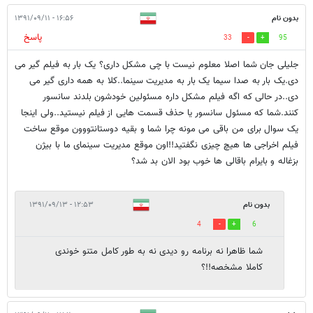
بدون نام
۱۶:۵۶ - ۱۳۹۱/۰۹/۱۱
پاسخ
33
95
جلیلی جان شما اصلا معلوم نیست با چی مشکل داری؟ یک بار به فیلم گیر می
دی.یک بار به صدا سیما یک بار به مدیریت سینما..کلا به همه داری گیر می
دی..در حالی که اگه فیلم مشکل داره مسئولین خودشون بلدند سانسور
کنند.شما که مسئول سانسور یا حذف قسمت هایی از فیلم نیستید..ولی اینجا
یک سوال برای من باقی می مونه چرا شما و بقیه دوستانتووون موقع ساخت
فیلم اخراجی ها هیچ چیزی نگفتید!!اون موقع مدیریت سینمای ما با بیژن
بزغاله و بایرام باقالی ها خوب بود الان بد شد؟
بدون نام
۱۲:۵۳ - ۱۳۹۱/۰۹/۱۳
4
6
شما ظاهرا نه برنامه رو دیدی نه به طور کامل متنو خوندی
کاملا مشخصه!!؟