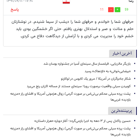
رضا
۱۷:۲۰ - ۱۳۹۱/۰۹/۱۱
پاسخ
11
59
حرفهای شما را خواندم و حرفهای شما را دیشب از سیما شنیدم. در نوشتارتان
حلم و متانت و صبر و استدلال بهتری یافتم. حتی اگر خشمگین بودی باید
خشم خود را مدیریت می کردی و با آرامش از دیدگاهت دفاع می کردی.
آخرین اخبار
بازیگر مالزیایی، فیلمساز سال سینمای آسیا در جشنواره بوسان شد
«بیضایی‌خوانی» به «اژدهاک» رسید
شکار جادوگران در آمریکا / مرور یک کابوس در لوکارنو
کوبیدن سیلی واقعیت برصورت رویا؛ سینمای مستند از مساله اکران رنج می‌برد
پشت پرده سیلی محکم بی‌تی‌اس بر صورت گرمی/ زوال هژمونی آمریکا و افشای راز «مزرعه
بازدید» غربی‌ها
پربیننده‌ترین
حسین پاکدل پس از ۳ دهه به اجرا بازمی‌گردد؛ آغاز دوباره «هزار داستان»
پشت پرده سیلی محکم بی‌تی‌اس بر صورت گرمی/ زوال هژمونی آمریکا و افشای راز «مزرعه
بازدید» غربی‌ها