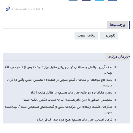
برچسب‌ها
تلویزیون
برنامه هفت
خبرهای مرتبط
صف آرایی موافقان و مخالفان فیلم جیرانی مقابل وزارت ارشاد/ پس از انصار حزب الله،
تهیه…
بحث داغ موافقان و مخالفان فیلم جیرانی در «هفت» / هاشمی: یعنی وقتی ارز گران
می‌شود…
تجمع مخالفان و موافقان «من مادر هستم» در مقابل وزارت ارشاد
سلحشور: جیرانی با «من مادر هستم» آب به آسیاب دشمن ریخته است
کارگردان «گشت ارشاد»: این حرکت‌ها ناشی از فعالیت‌های انتخاباتی است / تهیه‌کننده
«من…
فرهاد اصلانی: «من مادر هستم» هیچ مورد ضد اخلاقی ندارد