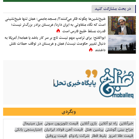
در بحث مشارکت کنید
شیخ‌نشین‌ها چگونه فکر می‌کنند؟/ مسجدجامعی: عمان تنها شیخ‌نشینی
است که نگاه متفاوتی به ایران دارد/ عربستان برادر بزرگ‌تر نیست؛
قدرت مسلط خلیج فارس است
ابوالفتح: برای ترامپ مهم نیست تاج بر سر کار باشد یا عمامه/ آمریکا به
دنبال تغییر حکومت نیست/ عمان و عربستان در توقف حملات نقش
داشتند
وبگردی
خبرآنلاین
راه نو آنلاین
بازی آنلاین
قیمت تلویزیون سونی
مبل مینیمال
جراح بینی گوشتی
پرشین هتل
قیمت آهن فولاد ایرانیان
اعتبارسنجی بانکی
قیمت طلا امروز
بلیط قطار
شرکت رادوکو
قیمت پروفیل