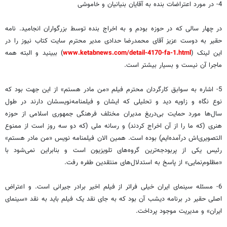
4- در مورد اعتراضات بنده به آقایان بنیانیان و خاموشی
در چهار سالی که در حوزه بودم و به اخراج بنده توسط بزرگواران انجامید. نامه
حقیر به دوست عزیز آقای محمدرضا حدادی مدیر محترم سایت کتاب نیوز را در
این لینک (
www.ketabnews.com/detail-4170-fa-1.html
) ببینید و البته همه
ماجرا آن نیست و بسیار بیشتر است.
5- اشاره به سوابق کارگردان محترم فیلم «من مادر هستم» از این جهت بود که
نوع نگاه و زاویه دید و تحلیلی که ایشان و فیلمنامه‌نویسشان دارند در طول
سال‌ها مورد حمایت بی‌دریغ مدیران مختلف فرهنگی جمهوری اسلامی از حوزه
هنری (که ما را از آن اخراج کردند) و رسانه ملی (که دو سه روز است از ممنوع
التصویری‌اش درآمده‌ایم) بوده است. همین الان فیلمنامه نویس «من مادر هستم»
رئیس یکی از پربودجه‌ترین گروه‌های تلویزیون است و بنابراین نمی‌شود با
«مظلوم‌نمایی» از پاسخ به استدلال‌های منتقدین طفره رفت.
6- مسئله سینمای ایران خیلی فرا‌تر از فیلم اخیر برادر جیرانی است. و اعتراض
اصلی حقیر در برنامه دیشب آن بود که به جای نقد یک فیلم باید به نقد «سینمای
ایران» و مدیریت موجود پرداخت.