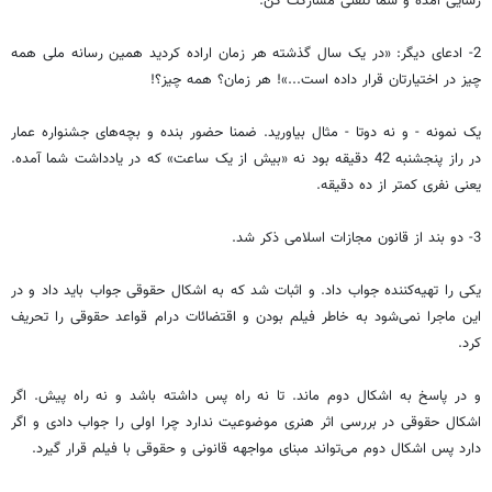
رسایی آمده و شما تلفنی مشارکت کن.
2- ادعای دیگر: «در یک سال گذشته هر زمان اراده کردید همین رسانه ملی همه
چیز در اختیارتان قرار داده است...»! هر زمان؟ همه چیز؟!
یک نمونه - و نه دوتا - مثال بیاورید. ضمنا حضور بنده و بچه‌های جشنواره عمار
در راز پنجشنبه 42 دقیقه بود نه «بیش از یک ساعت» که در یادداشت شما آمده.
یعنی نفری کمتر از ده دقیقه.
3- دو بند از قانون مجازات اسلامی ذکر شد.
یکی را تهیه‌کننده جواب داد. و اثبات شد که به اشکال حقوقی جواب باید داد و در
این ماجرا نمی‌شود به خاطر فیلم بودن و اقتضائات درام قواعد حقوقی را تحریف
کرد.
و در پاسخ به اشکال دوم ماند. تا نه راه پس داشته باشد و نه راه پیش. اگر
اشکال حقوقی در بررسی اثر هنری موضوعیت ندارد چرا اولی را جواب دادی و اگر
دارد پس اشکال دوم می‌تواند مبنای مواجهه قانونی و حقوقی با فیلم قرار گیرد.