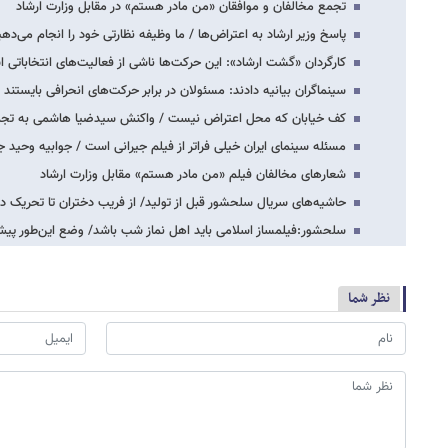
تجمع مخالفان و موافقان «من مادر هستم» در مقابل وزارت ارشاد
پاسخ وزیر ارشاد به اعتراض‌ها / ما وظیفه نظارتی خود را انجام می‌ده
کارگردان «گشت ارشاد»: این حرکت‌ها ناشی از فعالیت‌های انتخاباتی 
سینماگران بیانیه دادند: مسئولان در برابر حرکت‌های انحرافی بایستند
کف خیابان که محل اعتراض نیست / واکنش سیدضیا هاشمی به تجمع 
مسئله سینمای ایران خیلی فرا‌تر از فیلم جیرانی است / جوابیه وحید 
شعارهای مخالفان فیلم «من مادر هستم» مقابل وزارت ارشاد
حاشیه‌های سریال سلحشور قبل از تولید/ از فریب دختران تا تحریک 
سلحشور:فیلمساز اسلامی باید اهل نماز شب باشد/ وضع این‌طور پیش
نظر شما