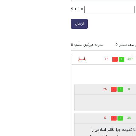
9 + 1 =
ارسال
 صف انتشار: 0
نظرات غیرقابل انتشار: 0
پاسخ
17
407
26
8
5
38
ا کدومه چرا نظام اسلامی را