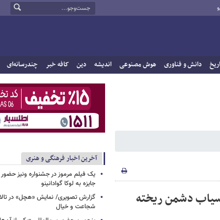
و
ریخ
دانش و فناوری
هوش مصنوعی
اندیشه
دین
کافه خبر
چندرسانه‌ای
آخرین اخبار فرهنگی و هنری
یک فیلم مرموز در جشنواره ونیز حضور د
جایزه به لوکا گوادانینو
آسیاب دشمن ریخته
گزارش تصویری/ نمایش «هچل» در تالار 
شجاعت و خیال