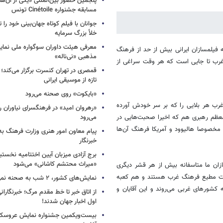
پنجمین حضور بین‌المللی «یکی از آن‌ه
مسابقه جشنواره Cinétoile تونس
جوانان با فیلم کوتاه جهان‌بینی خود را ت
خلأ بزرگ سرمایه
معرفی هیئت داوران سوگواره ملی نمای
ه فیلمسازان ایرانی بیش از حد از فرهنگ
مذهبی «نی‌ناله»
ه غرب تا جایی است که هر وقت سراغی از
قمصری در تهران کنسرت برگزار می‌کند؛
تازه از موسیقی ایرانی
«بایکوت» روی صحنه می‌رود
«غرب هر بلایی را که بر سر خودش آورده
«رهروان امید» در فرهنگسرای نیاوران
 معظم رهبری هم که اخیرا صحبت‌هایی در
می‌رود
خصوصا هالیوود و آمریکا فرهنگ آن‌ها
پیام معاون امور هنری وزارت فرهنگ به
خبرنگار
برج آزادی میزبان آیین اختتامیه نخستی
«میراث محتشم کاشانی» می‌شود
زان ما متاسفانه بیش از هر قشر دیگری
دربست مطیع فرهنگ غرب هستند و هم کعبه
نمایش‌های کشور، ٢ شب به صحنه نمی‌روند
 کشورهای غربی می‌روند و این آقایان و
از اتاق خبر تا خط مقدم مرگ؛ خبرنگاران
اول اخبار جهان شدند!
بیست‌ویکمین جشنواره نمایش عروسکی