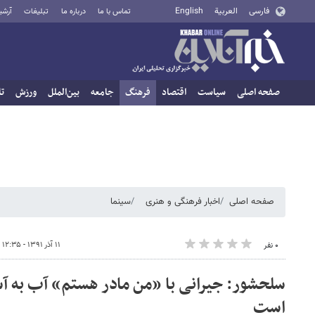
فارسی
العربية
English
تماس با ما
درباره ما
تبلیغات
آرشی
صفحه اصلی
سیاست
اقتصاد
فرهنگ
جامعه
بین‌الملل
ورزش
تا
صفحه اصلی
اخبار فرهنگی و هنری
سینما
۱۱ آذر ۱۳۹۱ - ۱۲:۳۵
۰ نفر
سلحشور: جیرانی با «من مادر هستم» آب به 
است