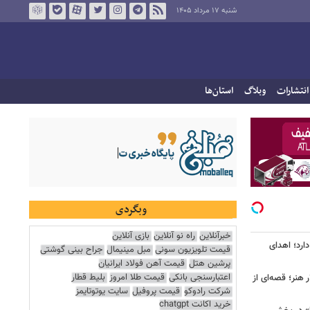
شنبه ۱۷ مرداد ۱۴۰۵
انتشارات
وبلاگ
استان‌ها
وبگردی
خبرآنلاین
راه نو آنلاین
بازی آنلاین
ارد؛ اهدای
قیمت تلویزیون سونی
مبل مینیمال
جراح بینی گوشتی
پرشین هتل
قیمت آهن فولاد ایرانیان
اعتبارسنجی بانکی
قیمت طلا امروز
بلیط قطار
هنر؛ قصه‌ای از
شرکت رادوکو
قیمت پروفیل
سایت یوتوتایمز
خرید اکانت chatgpt