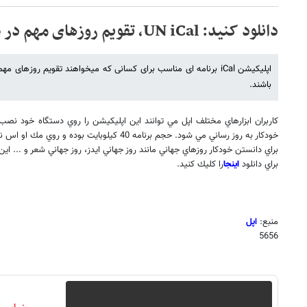
دانلود کنید: UN iCal، تقویم روزهای مهم در سازمان ملل
اپلیکیشن iCal برنامه ای مناسب برای کسانی که میخواهند تقویم روزها
باشند.
كاربران ابزارهاي مختلف اپل مي توانند اين اپليكيشن را روي دستگاه خود نصب ك
خودكار به روز رساني مي شود. حجم برنامه 40 كيلوبايت بوده و روي مك او اس نسخه 10.2 به بعد كار مي كند.
براي دانستن خودكار روزهاي جهاني مانند روز جهاني ايدز، روز جهاني شعر و ... اين
براي دانلود
اينجا
را كليك كنيد.
منبع:
اپل
5656