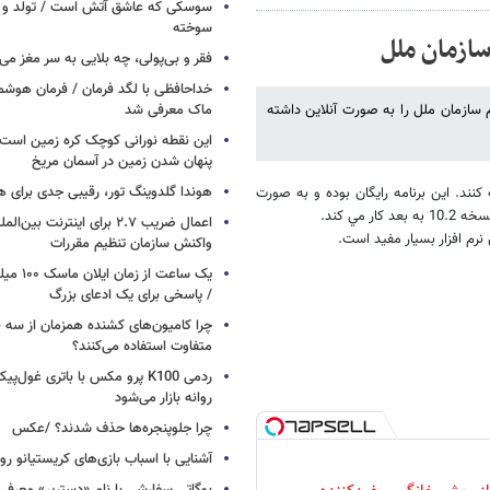
سوسکی که عاشق آتش است / تولد و ز
سوخته
فقر و بی‌پولی، چه بلایی به سر مغز می‌آ
خداحافظی با لگد فرمان / فرمان هوشم
ی مهم سازمان ملل را به صورت آنلاین داشته
ماک معرفی شد
این نقطه نورانی کوچک کره زمین است 
پنهان شدن زمین در آسمان مریخ
هوندا گلدوینگ تور، رقیبی جدی برای ه
نند. اين برنامه رايگان بوده و به صورت
اعمال ضریب ۲.۷ برای اینترنت 
 نرم افزار بسيار مفيد است.
واکنش سازمان تنظیم مقررات
یک ساعت از
/ پاسخی برای یک ادعای بزرگ
چرا کامیون‌های کشنده همزمان از سه 
متفاوت استفاده می‌کنند؟
ردمی K100 پرو مکس با باتری غول‌
روانه بازار می‌شود
چرا جلوپنجره‌ها حذف شدند؟ /عکس
آشنایی با اسباب‌ بازی‌های کریستیانو ر