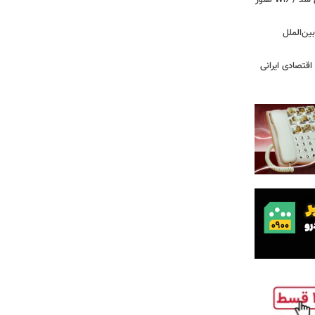
بوگاتی سفارشی با نام «دِستِریِر» معرفی شد / W۱۶ هنوز
اینترنت بین‌الملل
اقتصادی ایرانی