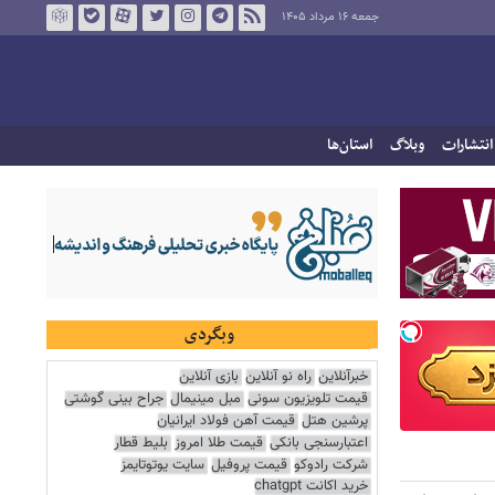
جمعه ۱۶ مرداد ۱۴۰۵
انتشارات
وبلاگ
استان‌ها
وبگردی
خبرآنلاین
راه نو آنلاین
بازی آنلاین
قیمت تلویزیون سونی
مبل مینیمال
جراح بینی گوشتی
پرشین هتل
قیمت آهن فولاد ایرانیان
اعتبارسنجی بانکی
قیمت طلا امروز
بلیط قطار
شرکت رادوکو
قیمت پروفیل
سایت یوتوتایمز
خرید اکانت chatgpt