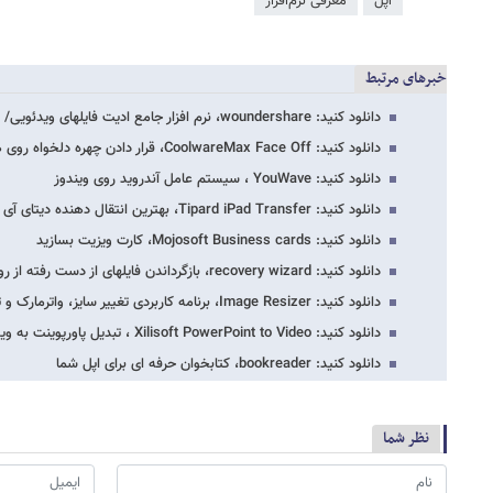
اپل
معرفی نرم‌افزار
خبرهای مرتبط
دانلود کنید: woundershare، نرم افزار جامع ادیت فایلهای ویدئویی/ هم ویندوز، هم مکینتاش
دانلود کنید: CoolwareMax Face Off، قرار دادن چهره دلخواه روی هر عکسی
دانلود کنید: YouWave ، سیستم عامل آندروید روی ویندوز
دانلود کنید: Tipard iPad Transfer، بهترین انتقال دهنده دیتای آی پد به کامپیوتر
دانلود کنید: Mojosoft Business cards، کارت ویزیت بسازید
دانلود کنید: recovery wizard، بازگرداندن فایلهای از دست رفته از روی پارتیشن های خراب…
دانلود کنید: Image Resizer، برنامه کاربردی تغییر سایز، واترمارک و تبدیل عکس
دانلود کنید: Xilisoft PowerPoint to Video ، تبدیل پاورپوینت به ویدئو
دانلود کنید: bookreader، کتابخوان حرفه ای برای اپل شما
نظر شما