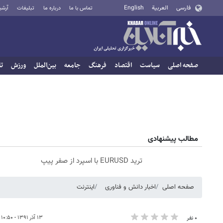
فارسی
العربية
English
تماس با ما
درباره ما
تبلیغات
آرشی
صفحه اصلی
سیاست
اقتصاد
فرهنگ
جامعه
بین‌الملل
ورزش
تا
مطالب پیشنهادی
ترید EURUSD با اسپرد از صفر پیپ
صفحه اصلی
اخبار دانش و فناوری
اینترنت
۱۳ آذر ۱۳۹۱ - ۱۰:۵۰
۰ نفر