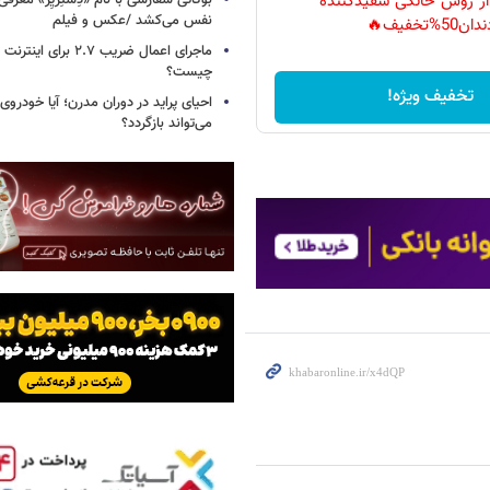
 از روش خانگی سفیدکننده
نفس می‌کشد /عکس و فیلم
دان50%تخفیف🔥
ماجرای اعمال ضریب ۲.۷ برای 
چیست؟
تخفیف ویژه!
احیای پراید در دوران مدرن؛ آیا خودروی 
می‌تواند بازگردد؟