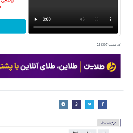
رونمایی
دن
کد مطلب
261307
برچسب‌ها