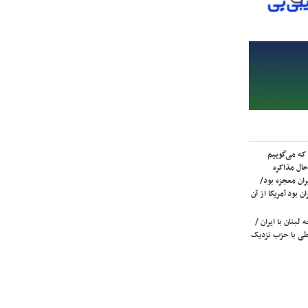
که می‌گوییم
حال مذاکره
ران معجزه بود/
ن بود آمریکا از آن
لبنان با ایران /
ی با حزب نزدیک