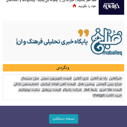
شما نظر بدهید/ خبرآنلاین را چگونه می‌بینید؟ پیشنهادها و انتقادهای
خود را بگویید
وبگردی
خبرآنلاین
راه نو آنلاین
بازی آنلاین
قیمت تلویزیون سونی
مبل مینیمال
جراح بینی گوشتی
پرشین هتل
قیمت آهن فولاد ایرانیان
اعتبارسنجی بانکی
قیمت طلا امروز
بلیط قطار
شرکت رادوکو
قیمت پروفیل
سایت یوتوتایمز
خرید اکانت chatgpt
نسخه دسکتاپ