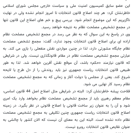
این عضو سابق کمیسیون امنیت ملی و سیاست خارجی مجلس شورای اسلامی
خاطرنشان کرد: هر چند اصلاح قانون انتخابات تا امروز انجام نشده ولی در نهایت
ناگزیریم که این موضوع انجام شود. بررسی پیچ و خم های اصلاح این قانون تنها
در مجمع تشخیص مصلحت نظام به نتیجه خواهد رسید.
وی در پاسخ به این سوال که به نظر می رسد در مجمع تشخیص مصلحت نظام
اراده ای برای اصلاح قانون انتخابات وجود ندارد، گفت: مجمع تشخص مصلحت
نظام جایگاه مشورتی دارد، لذا در چنین مواردی نقش منفعلی را بازی می کند. به
عبارتی مجمع تشخیص مصلحت نظام در مقام قانونگذاری نیست. ولی در شرایطی
که قانون نیازمند «حکم» باشد، آن موقع نقش آفرین خواهد شد. لذا به طور
طبیعی قانون انتخابات ریاست جمهوری نیز باید روندش را از دل طرح یا لایحه
شروع کند. یعنی از مجلس یا دولت آغاز و زمانی که به مجمع تشخیص مصلحت
نظام رسید کار نهایی می شود.
فلاحت پیشه خاطرنشان کرد: البته در شرایطی مثل اصلاح اصل 44 قانون اساسی،
مقام معظم رهبری باید از مجمع تشخیص مصلحت نظام بخواهد وارد یک امری
شود و آن را به عنوان زیر ساخت قانونی یا اصلاح قانونی در نظر بگیرد. در زمینه
اصلاح قانون انتخابات ریاست جمهوری چنین تکلیفی به مجمع تشخیص مصلحت
نظام داده نشده است. البته این به معنای آن نیست که الان کشور با چالشی به
عنوان نقایص قانون انتخابات روبرو نیست.