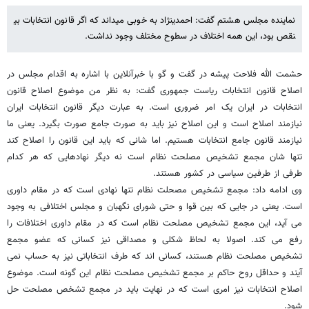
نماینده مجلس هشتم گفت: احمدی​نژاد به خوبی می​داند که اگر قانون انتخابات بی​
نقص بود، این همه اختلاف در سطوح مختلف وجود نداشت.
حشمت الله فلاحت پیشه در گفت و گو با خبرآنلاین با اشاره به اقدام مجلس در
اصلاح قانون انتخابات ریاست جمهوری گفت: به نظر من موضوع اصلاح قانون
انتخابات در ایران یک امر ضروری است. به عبارت دیگر قانون انتخابات ایران
نیازمند اصلاح است و این اصلاح نیز باید به صورت جامع صورت بگیرد. یعنی ما
نیازمند قانون جامع انتخابات هستیم. اما شانی که باید این قانون را اصلاح کند
تنها شان مجمع تشخیص مصلحت نظام است نه دیگر نهادهایی که هر کدام
طرفی از طرفین سیاسی در کشور هستند.
وی ادامه داد: مجمع تشخیص مصحلت نظام تنها نهادی است که در مقام داوری
است. یعنی در جایی که بین قوا و حتی شورای نگهبان و مجلس اختلافی به وجود
می آید، این مجمع تشخیص مصلحت نظام است که در مقام داوری اختلافات را
رفع می کند. اصولا به لحاظ شکلی و مصداقی نیز کسانی که عضو مجمع
تشخیص مصلحت نظام هستند، کسانی اند که طرف انتخاباتی نیز به حساب نمی
آیند و حداقل روح حاکم بر مجمع تشخیص مصلحت نظام این گونه است. موضوع
اصلاح انتخابات نیز امری است که در نهایت باید در مجمع تشخص مصلحت حل
شود.