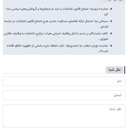
نماینده ارومیه: اصلاح قانون انتخابات را باید از جنجال‌ها و گروکشی‌های سیاسی جدا
کرد
سبحانی نیا: احتمال ارائه تقاضای مسکوت ماندن طرح اصلاح قانون انتخابات در جلسه
فردای…
تاکید نمایندگان بر عدم تداخل وظایف اجرایی هیات مرکزی انتخابات با وظایف نظارتی
شورای…
نماینده تهران خطاب به احمدی‌نژاد: نکند اعتقاد دارید بخشی از «ظهور» اتفاق افتاده
است؟/…
نظر شما