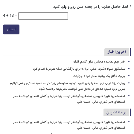
*
لطفا حاصل عبارت را در جعبه متن روبرو وارد کنید
4 + 13 =
ارسال
آخرین اخبار
خبر مهم نماینده مجلس برای گندم کاران
سخنگوی سپاه «شرط اصلی ایران» برای بازگشایی تنگه هرمز را اعلام کرد
وزارت دفاع یک بیانیه صادر کرد + جزئیات
روایت پزشکیان از جلسه با رهبر شهید درباره استیضاح وزرا/ در محاصره هستیم و نمی‌توانیم
بنزین وارد کنیم/ عده‌ای در داخل نمی‌خواهند تحریم‌ها برداشته شود
اختصاصی/ تایید تلویحی استعفای ذوالقدر توسط پزشکیان/ واکنش اعضای دولت به خبر
استعفای دبیر شورای عالی امنیت ملی
پربیننده‌ترین
اختصاصی/ تایید تلویحی استعفای ذوالقدر توسط پزشکیان/ واکنش اعضای دولت به خبر
استعفای دبیر شورای عالی امنیت ملی