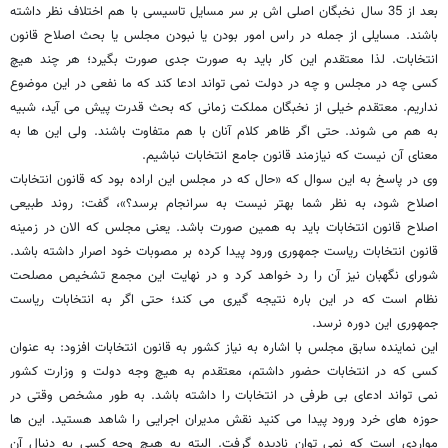
بعد از 35 سال نخبگان اصلی اش بر سر مسایل تاسیسی با هم اختلاف نظر داشته
باشند. مسایلی از جمله در راس امور بودن یا نبودن مجلس یا بحث اصلاح قانون
انتخابات. لذا معتقدم این کار باید به صورت جدی صورت بگیرد؛ هر چند هیچ
کسی چه در مجلس و چه در دولت نمی تواند ادعا کند که ما نفعی در این موضوع
نداریم. معتقدم خیلی از نخبگان مملکت زمانی که بحث قدرت پیش می آید، شبیه
به هم می شوند. حتی اگر ظاهر کلام آنان با هم متفاوت باشند. ولی این ها به
معنای آن نیست که نیازمند قانون جامع انتخابات نباشیم.
وی در پاسخ به این سوال که «حال که در مجلس این اراده بود که قانون انتخابات
اصلاح شود، به نظر شما بهتر نیست به سرانجام برسد؟»، گفت: روند طبیعی
اصلاح قانون انتخابات باید به همین صورت باشد. یعنی مجلس که الان در زمینه
قانون انتخابات ریاست جمهوری ورود پیدا کرده بر مصوبات خود اصرار داشته باشد.
شورای نگهبان نیز آن را رد خواهد کرد و در نهایت این مجمع تشخیص مصلحت
نظام است که در این باره نتیجه گیری می کند؛ حتی اگر به انتخابات ریاست
جمهوری این دوره نرسد.
این نماینده سابق مجلس با اشاره به نیاز کشور به قانون انتخابات افزود: به عنوان
کسی که در انتخابات حضور داشتم، معتقدم به هیچ وجه دولت و وزارت کشور
نمی تواند ادعای بی طرفی در انتخابات را داشته باشد. به طور مشخص وقتی در
حوزه های خرد ورود پیدا می کنید نقش مدیران اجرایی را شاهد هستید. این ها
مواردی است که نمی توان نادیده گرفت. البته به هیچ وجه کسی به دنبال آن