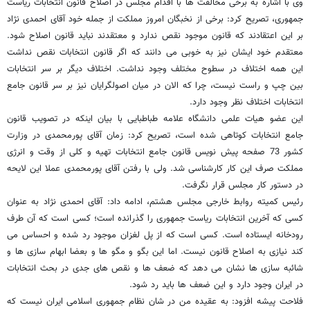
وی با اشاره به برخی مخالفت ها با اقدام مجلس در اصلاح قانون انتخابات ریاست
جمهوری، تصریح کرد: برخی از نخبگان امروز مملکت از جمله خود آقای احمدی نژاد
بر این اعتقادند که قانون موجود نقص ندارد و معتقدند نباید قانون اصلاح شود.
معتقدم خود ایشان نیز به خوبی می دانند که اگر قانون انتخابات نقص نداشت
این همه اختلاف در سطوح مختلف وجود نداشت. اختلاف دیگر بر سر انتخابات
بین چپ و راست نیست، چرا که الان در میان اصولگرایان نیز بر سر قانون جامع
انتخابات اختلاف نظر وجود دارد.
این عضو هیات علمی دانشگاه علامه طباطبایی با بیان اینکه در تصویب قانون
جامع انتخابات کوتاهی شده است، تصریح کرد: زمان آقای پورمحمدی در وزارت
کشور 73 صفحه پیش نویس قانون جامع انتخابات تهیه و کلی از وقت و انرژی
مملکت صرف این کار کارشناسی شد. ولی با رفتن آقای پورمحمدی عملا این لایحه
در دستور کار مجلس قرار نگرفت.
رئیس کمیته روابط خارجی مجلس هشتم، ادامه داد: آقای احمدی نژاد به عنوان
کسی که آخرین انتخابات ریاست جمهوری را گذرانده است؛ کسی است که آن طرف
رودخانه ایستاده است. کسی است که از پل لغزان موجود رد شده و احساس می
کند نیازی به اصلاح قانون نیست. اما این بگو و مگو ها و بعضا ابهام سازی ها و
شائبه سازی ها نشان می دهد که ضعف ها و نقص های جدی در بحث انتخابات
در ایران وجود دارد و این ضعف ها باید رد شود.
فلاحت پیشه افزود: به عقیده من در شان نظام جمهوری اسلامی ایران نیست که