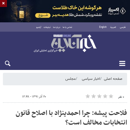
×
فارسی
العربية
English
تماس با ما
درباره ما
تبلیغات
آرشیو
شنبه ۱۷ مرداد ۱۴۰۵
صفحه اصلی
اخبار سیاسی
مجلس
۲۰ آذر ۱۳۹۱ - ۱۲:۴۸
۰ نفر
فلاحت پیشه: چرا احمدی​نژاد با اصلاح قانون
انتخابات مخالف است؟